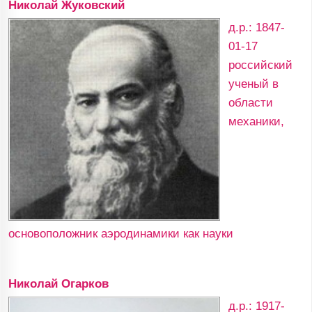
Николай Жуковский
д.р.: 1847-
01-17
российский
ученый в
области
механики,
основоположник аэродинамики как науки
Николай Огарков
д.р.: 1917-