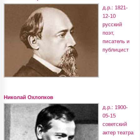
д.р.: 1821-
12-10
русский
поэт,
писатель и
публицист
Николай Охлопков
д.р.: 1900-
05-15
советский
актер театра