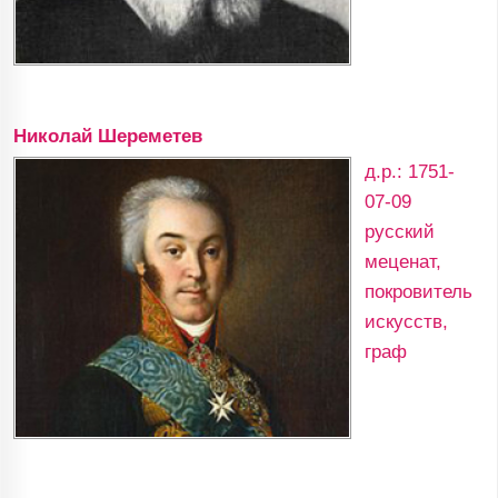
Николай Шереметев
д.р.: 1751-
07-09
русский
меценат,
покровитель
искусств,
граф