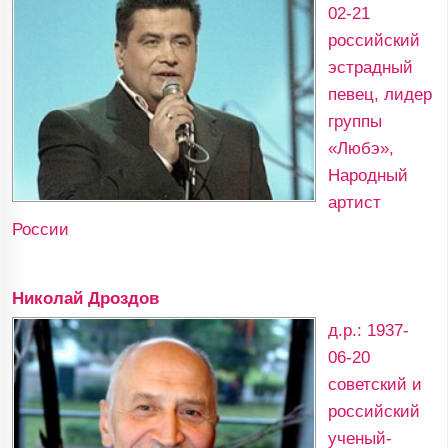
02-21
российский
эстрадный
певец, лидер
группы
«Любэ»,
Народный
артист
России
Николай Дроздов
д.р.: 1937-
06-20
советский и
российский
ученый-