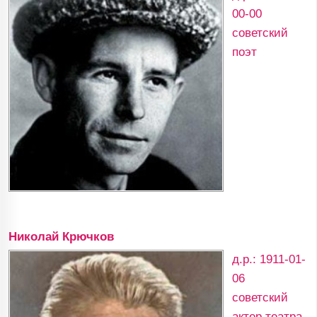
00-00
советский
поэт
Николай Крючков
д.р.: 1911-01-
06
советский
актер театра