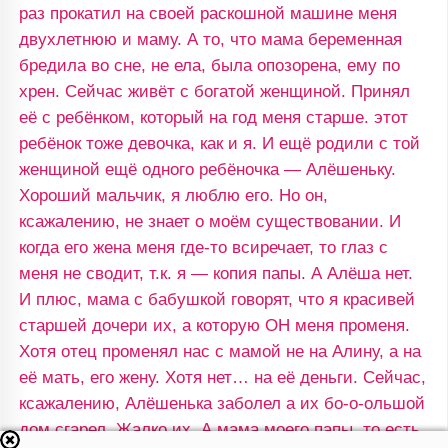
раз прокатил на своей раскошной машине меня
двухлетнюю и маму. А то, что мама беременная
бредила во сне, не ела, была опозорена, ему по
хрен. Сейчас живёт с богатой женщиной. Принял
её с ребёнком, который на год меня старше. этот
ребёнок тоже девочка, как и я. И ещё родили с той
женщиной ещё одного ребёночка — Алёшеньку.
Хороший мальчик, я люблю его. Но он,
ксажалению, не знает о моём существовании. И
когда его жена меня где-то всиречает, то глаз с
меня не сводит, т.к. я — копия папы. А Алёша нет.
И плюс, мама с бабушкой говорят, что я красивей
старшей дочери их, а которую ОН меня променя.
Хотя отец променял нас с мамой не на Алину, а на
её мать, его жену. Хотя нет… на её деньги. Сейчас,
ксажалению, Алёшенька заболел а их бо-о-ольшой
дом сгарел. Жалко их. А мама моего папы, то есть