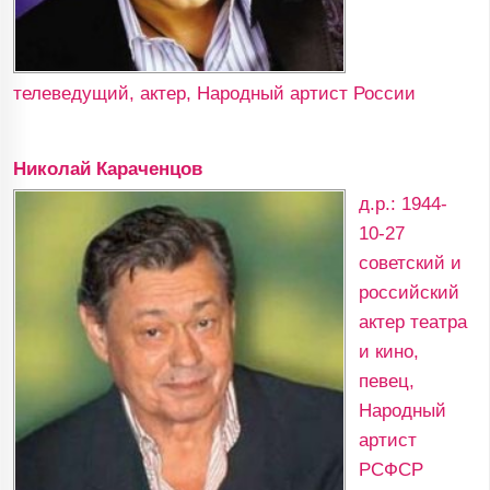
телеведущий, актер, Народный артист России
Николай Караченцов
д.р.: 1944-
10-27
советский и
российский
актер театра
и кино,
певец,
Народный
артист
РСФСР