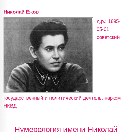
Николай Ежов
д.р.: 1895-
05-01
советский
государственный и политический деятель, нарком
НКВД
Нумерология имени Николай