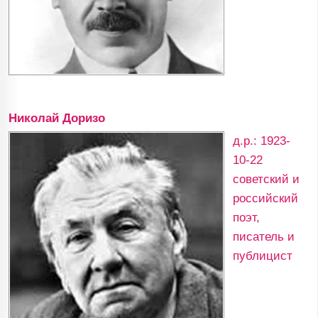
Николай Доризо
д.р.: 1923-
10-22
советский и
российский
поэт,
писатель и
публицист