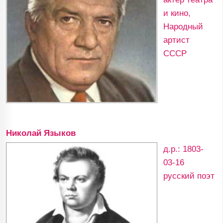
и кино,
Народный
артист
СССР
Николай Языков
д.р.: 1803-
03-16
русский поэт