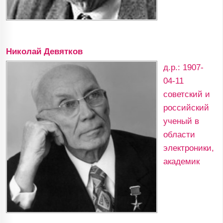
Николай Девятков
д.р.: 1907-
04-11
советский и
российский
ученый в
области
электроники,
академик