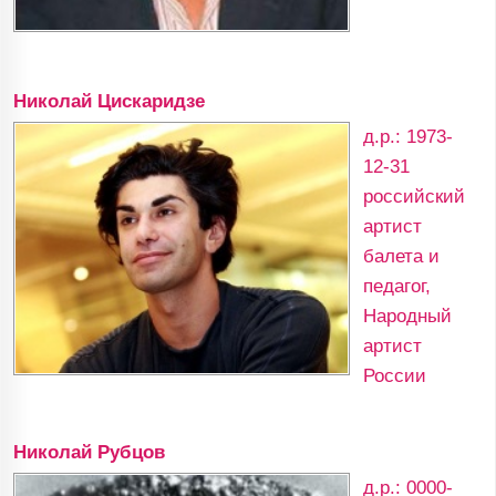
Николай Цискаридзе
д.р.: 1973-
12-31
российский
артист
балета и
педагог,
Народный
артист
России
Николай Рубцов
д.р.: 0000-