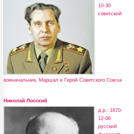
10-30
советский
военачальник, Маршал и Герой Советского Союза
Николай Лосский
д.р.: 1870-
12-06
русский