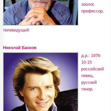
зоолог,
профессор,
телеведущий
Николай Басков
д.р.: 1976-
10-15
российский
певец,
русский
тенор,