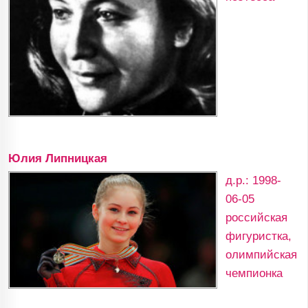
Юлия Липницкая
д.р.: 1998-
06-05
российская
фигуристка,
олимпийская
чемпионка