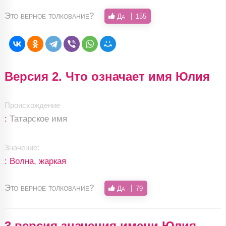
Это верное толкование?
Да
155
Версия 2. Что означает имя Юлия
Происхождение
:
Татарское имя
Значение:
: Волна, жаркая
Это верное толкование?
Да
79
3 версия значения имени Юлия