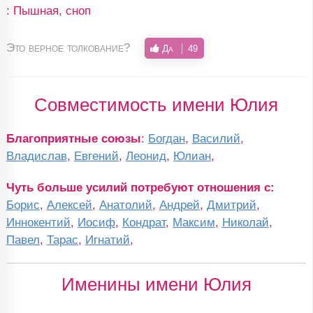
: Пышная, сноп
Это верное толкование?
Да
49
Совместимость имени Юлия
Благоприятные союзы
:
Богдан
,
Василий
,
Владислав
,
Евгений
,
Леонид
,
Юлиан
,
Чуть больше усилий потребуют отношения с:
Борис
,
Алексей
,
Анатолий
,
Андрей
,
Дмитрий
,
Иннокентий
,
Иосиф
,
Кондрат
,
Максим
,
Николай
,
Павел
,
Тарас
,
Игнатий
,
Именины имени Юлия