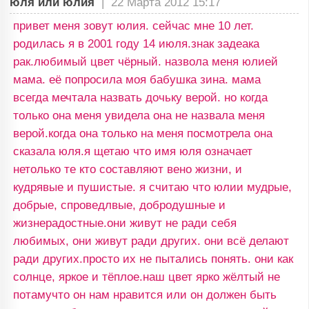
юля или юлия
|
22 Марта 2012 15:17
привет меня зовут юлия. сейчас мне 10 лет.
родилась я в 2001 году 14 июля.знак задеака
рак.любимый цвет чёрный. назвола меня юлией
мама. её попросила моя бабушка зина. мама
всегда мечтала назвать дочьку верой. но когда
только она меня увидела она не назвала меня
верой.когда она только на меня посмотрела она
сказала юля.я щетаю что имя юля означает
нетолько те кто составляют вено жизни, и
кудрявые и пушистые. я считаю что юлии мудрые,
добрые, спроведлвые, добродушные и
жизнерадостные.они живут не ради себя
любимых, они живут ради других. они всё делают
ради других.просто их не пытались понять. они как
солнце, яркое и тёплое.наш цвет ярко жёлтый не
потамучто он нам нравится или он должен быть