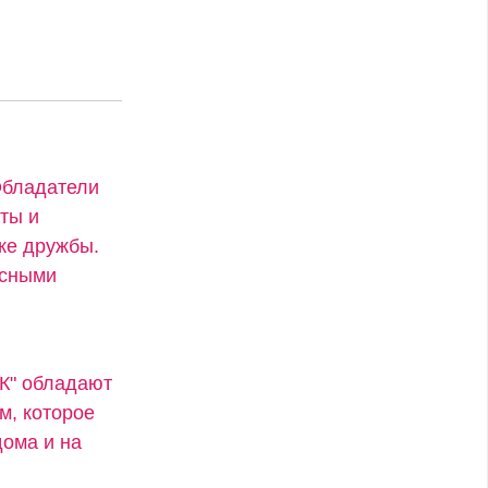
Обладатели
ты и
же дружбы.
есными
"К" обладают
м, которое
ома и на