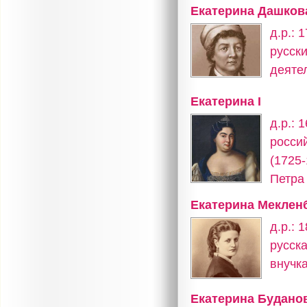
Екатерина Дашков
д.р.: 
русск
деятел
Екатерина I
д.р.: 
росси
(1725-
Петра 
Екатерина Меклен
д.р.: 
русска
внучка
Екатерина Будано