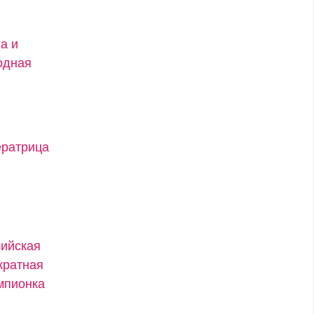
а и
одная
ератрица
сийская
кратная
мпионка