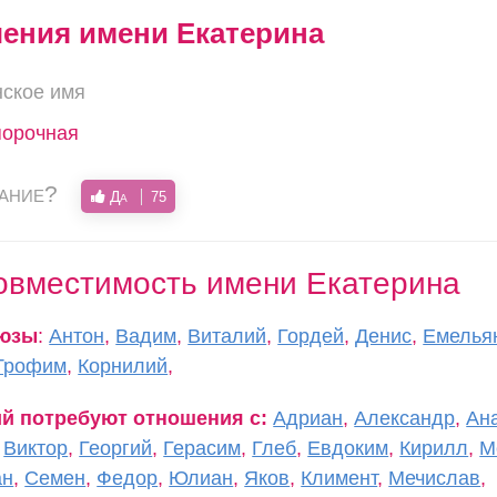
чения имени Екатерина
нское имя
епорочная
вание?
Да
75
овместимость имени Екатерина
оюзы
:
Антон
,
Вадим
,
Виталий
,
Гордей
,
Денис
,
Емелья
Трофим
,
Корнилий
,
ий потребуют отношения с:
Адриан
,
Александр
,
Ан
,
Виктор
,
Георгий
,
Герасим
,
Глеб
,
Евдоким
,
Кирилл
,
М
ан
,
Семен
,
Федор
,
Юлиан
,
Яков
,
Климент
,
Мечислав
,