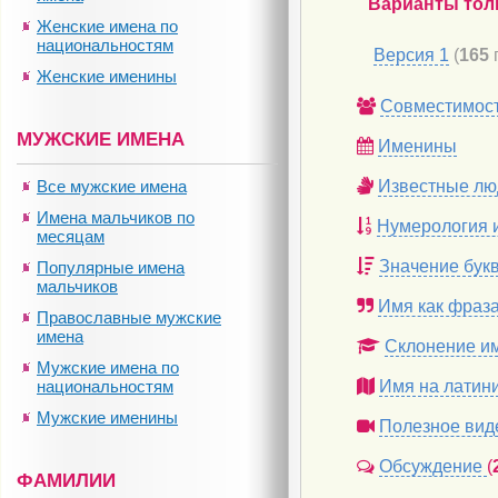
Варианты тол
Женские имена по
национальностям
Версия 1
(
165
Женские именины
Совместимос
МУЖСКИЕ ИМЕНА
Именины
Все мужские имена
Известные лю
Имена мальчиков по
Нумерология 
месяцам
Значение бук
Популярные имена
мальчиков
Имя как фраз
Православные мужские
имена
Склонение и
Мужские имена по
национальностям
Имя на латин
Мужские именины
Полезное вид
Обсуждение
(
ФАМИЛИИ