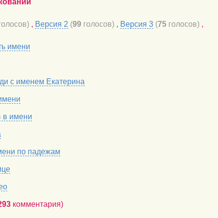
кований
голосов)
,
Версия 2
(
99
голосов)
,
Версия 3
(
75
голосов)
,
ть имени
ди с именем Екатерина
имени
в в имени
а
мени по падежам
ице
ео
293
комментария)