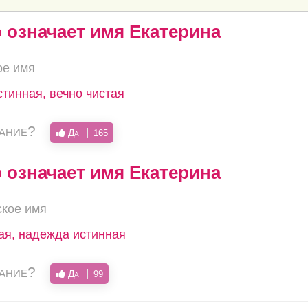
о означает имя Екатерина
ое имя
стинная, вечно чистая
вание?
Да
165
о означает имя Екатерина
ское имя
тая, надежда истинная
вание?
Да
99