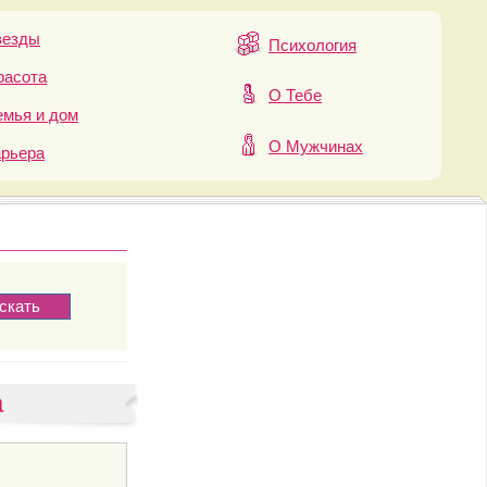
везды
Психология
расота
О Тебе
мья и дом
О Мужчинах
арьера
а