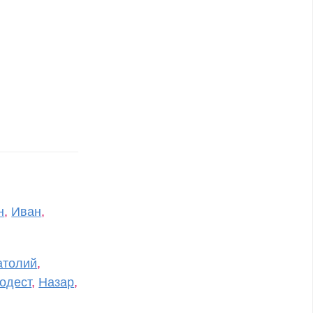
н
,
Иван
,
атолий
,
одест
,
Назар
,