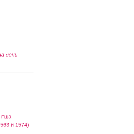
на день
ентша
563 и 1574)