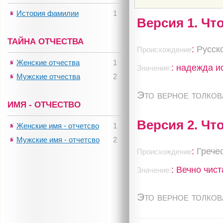
История фамилии
1
Версия 1. Чт
ТАЙНА ОТЧЕСТВА
:
Русск
Происхождение
Женские отчества
1
: надежда и
Значение:
Мужские отчества
2
Это верное толко
ИМЯ - ОТЧЕСТВО
Версия 2. Чт
Женские имя - отчетсво
1
Мужские имя - отчетсво
2
:
Грече
Происхождение
: Вечно чис
Значение:
Это верное толко