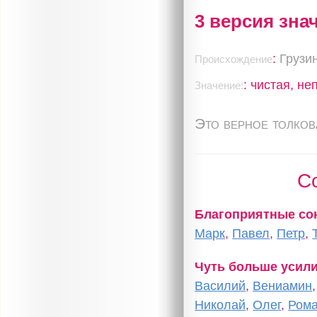
3 версия зна
:
Грузи
Происхождение
: чистая, н
Значение:
Это верное толко
С
Благоприятные с
Марк
,
Павел
,
Петр
,
Чуть больше усил
Василий
,
Вениамин
Николай
,
Олег
,
Ром