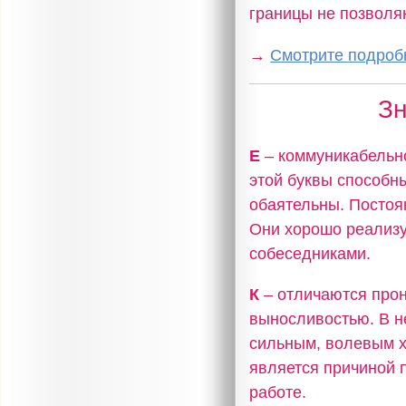
границы не позволяю
→
Смотрите подробн
Зн
Е
– коммуникабельно
этой буквы способн
обаятельны. Постоя
Они хорошо реализу
собеседниками.
К
– отличаются прон
выносливостью. В н
сильным, волевым х
является причиной 
работе.