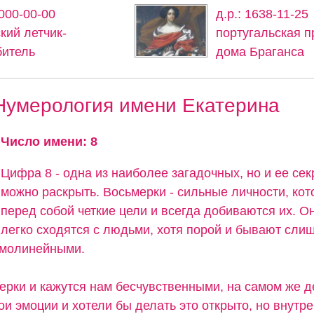
0000-00-00
д.р.: 1638-11-25
кий летчик-
португальская п
битель
дома Браганса
Нумерология имени Екатерина
Число имени: 8
Цифра 8 - одна из наиболее загадочных, но и ее се
можно раскрыть. Восьмерки - сильные личности, кот
перед собой четкие цели и всегда добиваются их. О
легко сходятся с людьми, хотя порой и бывают сли
ямолинейными.
ерки и кажутся нам бесчувственными, на самом же д
и эмоции и хотели бы делать это открыто, но внутр