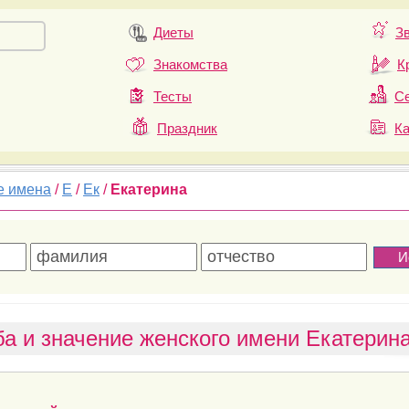
Диеты
З
Знакомства
К
Тесты
Се
Праздник
К
е имена
/
Е
/
Ек
/
Екатерина
а и значение женского имени Екатерин