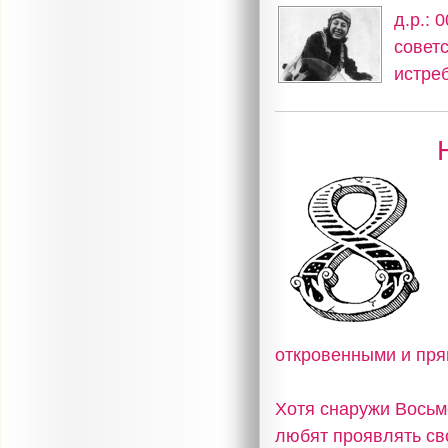
д.р.: 
советс
истре
откровенными и пр
Хотя снаружи Восьм
любят проявлять сво