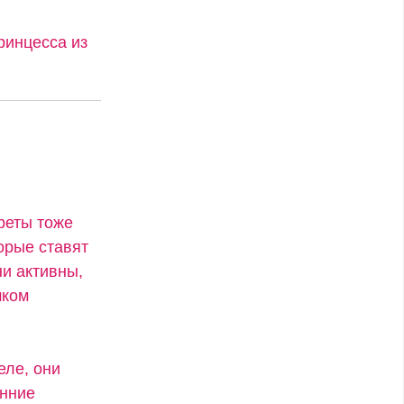
ринцесса из
креты тоже
орые ставят
ни активны,
шком
еле, они
енние