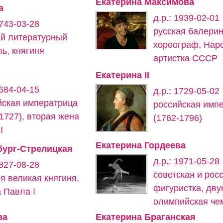
Екатерина Максимова
а
д.р.: 1939-02-01
1743-03-28
русская балерин
ий литературный
хореограф, Нар
ь, княгиня
артистка СССР
Екатерина II
1684-04-15
д.р.: 1729-05-02
йская императрица
российская имп
1727), вторая жена
(1762-1796)
I
Екатерина Гордеева
бург-Стрелицкая
д.р.: 1971-05-28
1827-08-28
советская и рос
я великая княгиня,
фигуристка, дву
 Павла I
олимпийская че
ва
Екатерина Браганская