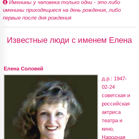
Именины у человека только одни - это либо
именины приходящиеся на день рождения, либо
первые после дня рождения
Известные люди с именем Елена
Елена Соловей
д.р.: 1947-
02-24
советская и
российская
актриса
театра и
кино,
Народная