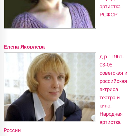
артистка
РСФСР
Елена Яковлева
д.р.: 1961-
03-05
советская и
российская
актриса
театра и
кино,
Народная
артистка
России