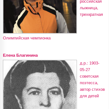
российская
лыжница,
трехкратная
Олимпийская чемпионка
Елена Благинина
д.р.: 1903-
05-27
советская
поэтесса,
автор стихов
для детей