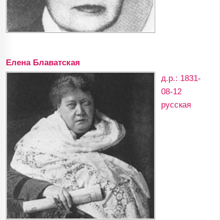
Елена Блаватская
д.р.: 1831-
08-12
русская