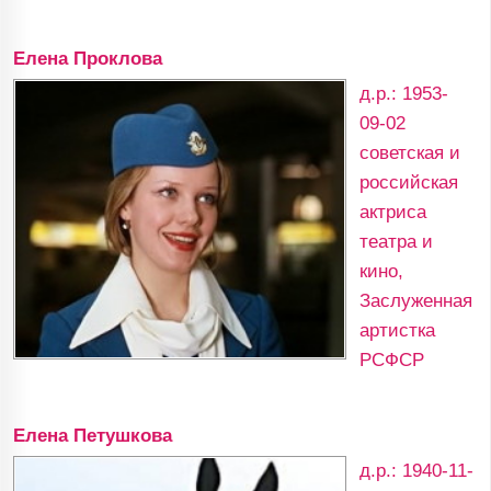
Елена Проклова
д.р.: 1953-
09-02
советская и
российская
актриса
театра и
кино,
Заслуженная
артистка
РСФСР
Елена Петушкова
д.р.: 1940-11-