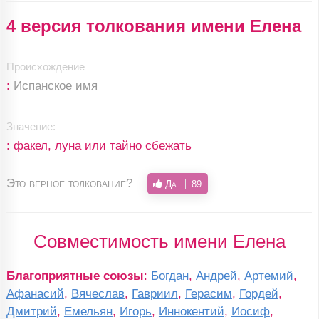
4 версия толкования имени Елена
Происхождение
:
Испанское имя
Значение:
: факел, луна или тайно сбежать
Это верное толкование?
Да
89
Совместимость имени Елена
Благоприятные союзы
:
Богдан
,
Андрей
,
Артемий
,
Афанасий
,
Вячеслав
,
Гавриил
,
Герасим
,
Гордей
,
Дмитрий
,
Емельян
,
Игорь
,
Иннокентий
,
Иосиф
,