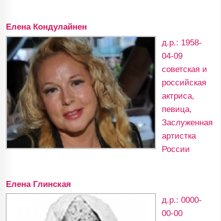
Елена Кондулайнен
д.р.: 1958-
04-09
советская и
российская
актриса,
певица,
Заслуженная
артистка
России
Елена Глинская
д.р.: 0000-
00-00