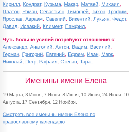
Кирилл
,
Кондрат
,
Кузьма
,
Макар
,
Матвей
,
Михаил
,
Платон
,
Роман
,
Севастьян
,
Тимофей
,
Тихон
,
Трофим
,
Ярослав
,
Авраам
,
Савелий
,
Викентий
,
Лукьян
,
Федот
,
Давид
,
Исаакий
,
Климент
,
Памфил
,
Чуть больше усилий потребуют отношения с:
Александр
,
Анатолий
,
Антон
,
Вадим
,
Василий
,
Герман
,
Григорий
,
Евгений
,
Ефрем
,
Иван
,
Марк
,
Николай
,
Петр
,
Рафаил
,
Степан
,
Тарас
,
Именины имени Елена
19 Марта, 3 Июня, 7 Июня, 8 Июня, 10 Июня, 24 Июля, 10
Августа, 17 Сентября, 12 Ноября,
Смотреть все именины имени Елена по
православному календарю