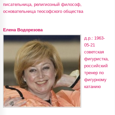
писательница, религиозный философ,
основательница теософского общества
Елена Водорезова
д.р.: 1963-
05-21
советская
фигуристка,
российский
тренер по
фигурному
катанию