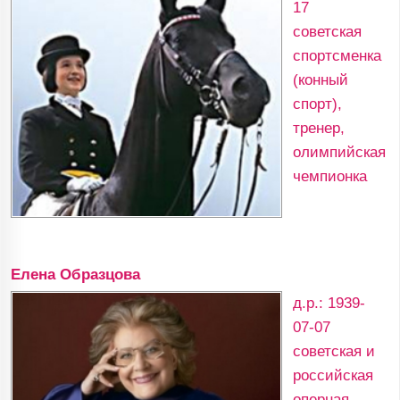
17
советская
спортсменка
(конный
спорт),
тренер,
олимпийская
чемпионка
Елена Образцова
д.р.: 1939-
07-07
советская и
российская
оперная