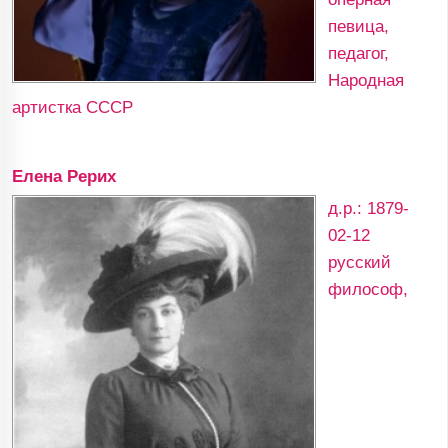
певица,
педагог,
Народная
артистка СССР
Елена Рерих
д.р.: 1879-
02-12
русский
философ,