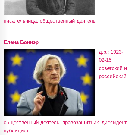
писательница, общественный деятель
Елена Боннэр
д.р.: 1923-
02-15
советский и
российский
общественный деятель, правозащитник, диссидент,
публицист