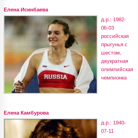
Елена Исинбаева
д.р.: 1982-
06-03
российская
прыгунья с
шестом,
двукратная
олимпийская
чемпионка
Елена Камбурова
д.р.: 1940-
07-11