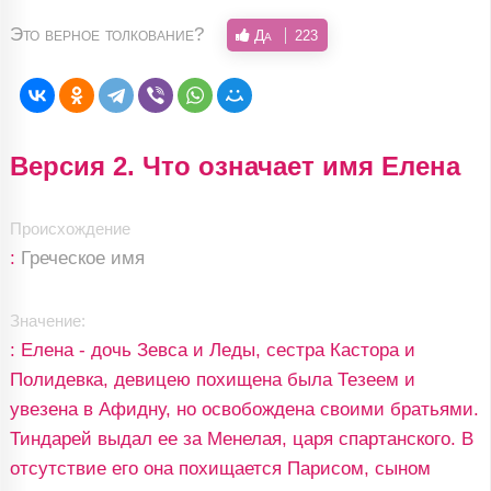
Это верное толкование?
Да
223
Версия 2. Что означает имя Елена
Происхождение
:
Греческое имя
Значение:
: Елена - дочь Зевса и Леды, сестра Кастора и
Полидевка, девицею похищена была Тезеем и
увезена в Афидну, но освобождена своими братьями.
Тиндарей выдал ее за Менелая, царя спартанского. В
отсутствие его она похищается Парисом, сыном