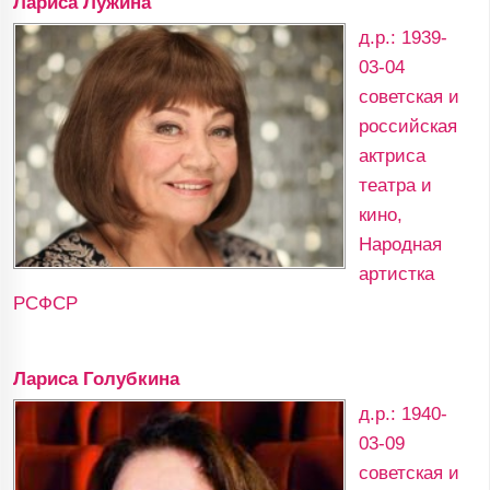
Лариса Лужина
д.р.: 1939-
03-04
советская и
российская
актриса
театра и
кино,
Народная
артистка
РСФСР
Лариса Голубкина
д.р.: 1940-
03-09
советская и