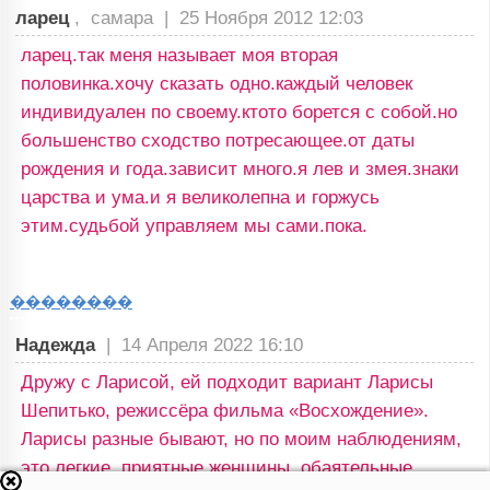
ларец
, самара |
25 Ноября 2012 12:03
ларец.так меня называет моя вторая
половинка.хочу сказать одно.каждый человек
индивидуален по своему.ктото борется с собой.но
большенство сходство потресающее.от даты
рождения и года.зависит много.я лев и змея.знаки
царства и ума.и я великолепна и горжусь
этим.судьбой управляем мы сами.пока.
��������
Надежда
|
14 Апреля 2022 16:10
Дружу с Ларисой, ей подходит вариант Ларисы
Шепитько, режиссёра фильма «Восхождение».
Ларисы разные бывают, но по моим наблюдениям,
это легкие, приятные женщины, обаятельные,