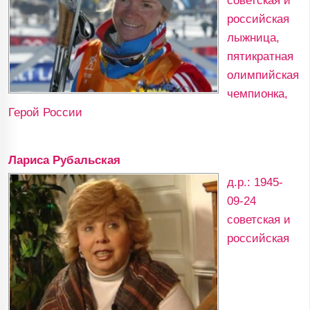
советская и
российская
лыжница,
пятикратная
олимпийская
чемпионка,
Герой России
Лариса Рубальская
д.р.: 1945-
09-24
советская и
российская