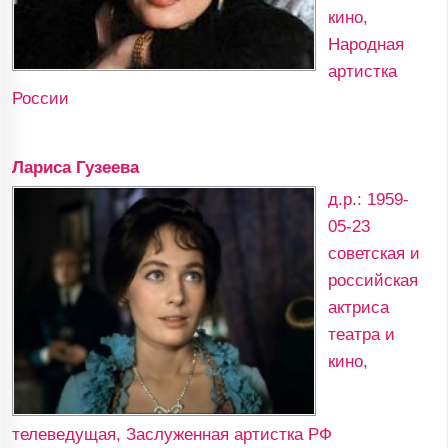
кино,
Народная
артистка
России
Лариса Гузеева
д.р.: 1959-
05-23
советская и
российская
актриса
театра и
кино,
телеведущая, Заслуженная артистка РФ