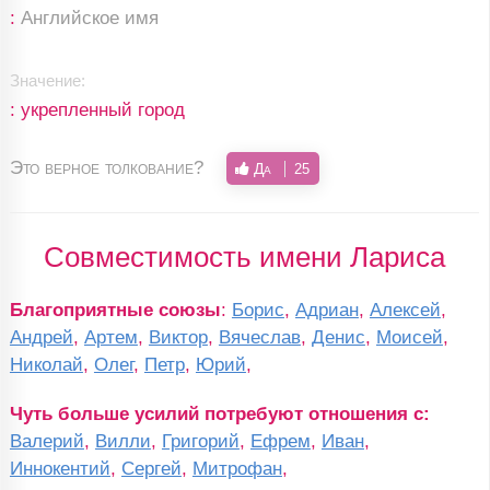
:
Английское имя
Значение:
: укрепленный город
Это верное толкование?
Да
25
Совместимость имени Лариса
Благоприятные союзы
:
Борис
,
Адриан
,
Алексей
,
Андрей
,
Артем
,
Виктор
,
Вячеслав
,
Денис
,
Моисей
,
Николай
,
Олег
,
Петр
,
Юрий
,
Чуть больше усилий потребуют отношения с:
Валерий
,
Вилли
,
Григорий
,
Ефрем
,
Иван
,
Иннокентий
,
Сергей
,
Митрофан
,