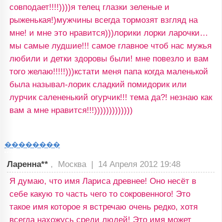
совподает!!!!))))я телец глазки зеленые и
рыженькая!)мужчины всегда тормозят взгляд на
мне! и мне это нравится)))лорики лорки ларочки…
мы самые лудшие!!! самое главное чтоб нас мужья
любили и детки здоровы были! мне повезло и вам
того желаю!!!!!)))кстати меня папа когда маленькой
была называл-лорик сладкий помидорик или
лурчик салененький огурчик!!! тема да?! незнаю как
вам а мне нравится!!!)))))))))))))
��������
Ларенна**
, Москва |
14 Апреля 2012 19:48
Я думаю, что имя Лариса древнее! Оно несёт в
себе какую то часть чего то сокровенного! Это
такое имя которое я встречаю очень редко, хотя
всегда нахожусь среди людей! Это имя может