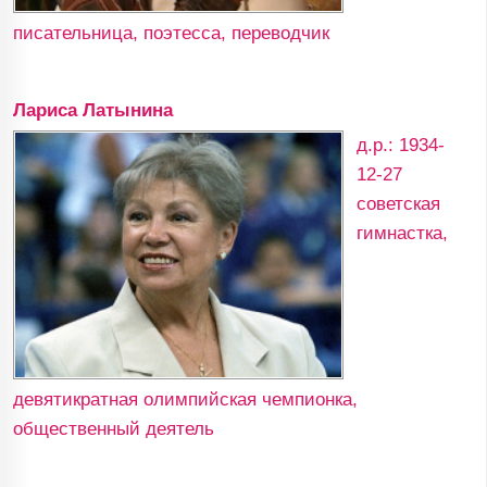
писательница, поэтесса, переводчик
Лариса Латынина
д.р.: 1934-
12-27
советская
гимнастка,
девятикратная олимпийская чемпионка,
общественный деятель