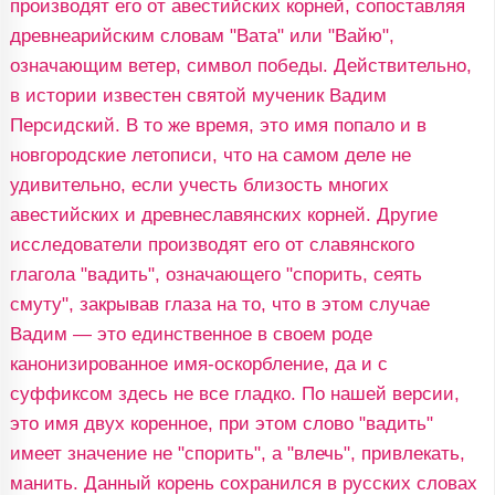
производят его от авестийских корней, сопоставляя
древнеарийским словам "Вата" или "Вайю",
означающим ветер, символ победы. Действительно,
в истории известен святой мученик Вадим
Персидский. В то же время, это имя попало и в
новгородские летописи, что на самом деле не
удивительно, если учесть близость многих
авестийских и древнеславянских корней. Другие
исследователи производят его от славянского
глагола "вадить", означающего "спорить, сеять
смуту", закрывав глаза на то, что в этом случае
Вадим — это единственное в своем роде
канонизированное имя-оскорбление, да и с
суффиксом здесь не все гладко. По нашей версии,
это имя двух коренное, при этом слово "вадить"
имеет значение не "спорить", а "влечь", привлекать,
манить. Данный корень сохранился в русских словах