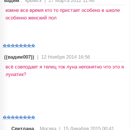
вадим
, крымск |
27 Марта 2012 11:46
комне все время кто то пристает особено в школе
особенно женский пол
��������
((вадим007))
|
12 Ноября 2014 16:56
всё совподает я телец ток луна непонятно что это я
лунатик?
��������
Светлана
, Москва |
15 Декабря 2015 00:41