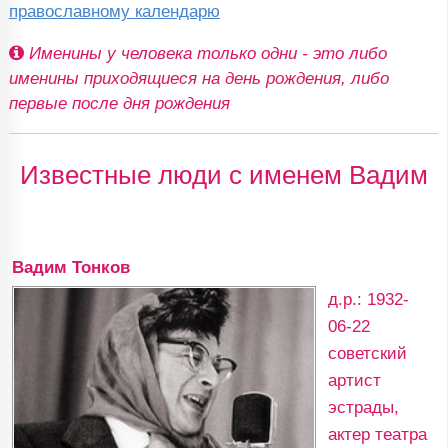
православному календарю
Именины у человека только одни - это либо
именины приходящиеся на день рождения, либо
первые после дня рождения
Известные люди с именем Вадим
Вадим Тонков
д.р.: 1932-
06-22
советский
артист
эстрады,
актер театра