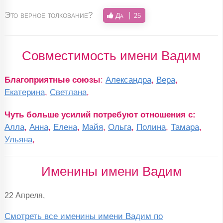
Это верное толкование?
Да
25
Совместимость имени Вадим
Благоприятные союзы
:
Александра
,
Вера
,
Екатерина
,
Светлана
,
Чуть больше усилий потребуют отношения с:
Алла
,
Анна
,
Елена
,
Майя
,
Ольга
,
Полина
,
Тамара
,
Ульяна
,
Именины имени Вадим
22 Апреля,
Смотреть все именины имени Вадим по