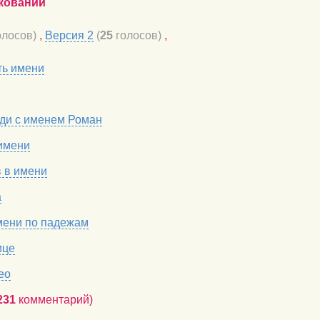
кований
лосов)
,
Версия 2
(
25
голосов)
,
ть имени
ди с именем Роман
имени
в в имени
а
мени по падежам
ице
ео
231
комментарий)