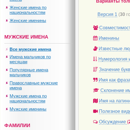
Варианты тол
Женские имена по
национальностям
Версия 1
(
30
го
Женские именины
Совместимос
МУЖСКИЕ ИМЕНА
Именины
Известные лю
Все мужские имена
Имена мальчиков по
Нумерология 
месяцам
Значение бук
Популярные имена
мальчиков
Имя как фраз
Православные мужские
имена
Склонение и
Мужские имена по
национальностям
Имя на латин
Мужские именины
Полезное вид
Обсуждение
(
ФАМИЛИИ