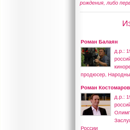
рождения, либо пер
И
Роман Балаян
д.р.: 
росси
кинор
продюсер, Народны
Роман Костомаро
д.р.: 
росси
Олимп
Заслу
России