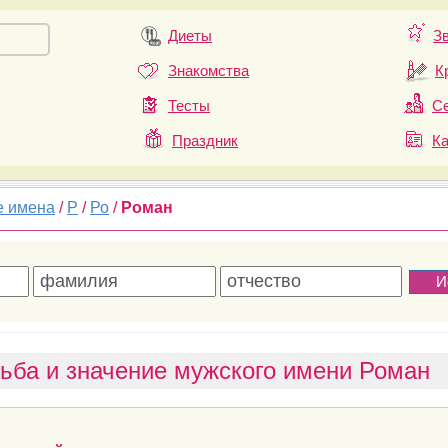
Диеты
З
Знакомства
К
Тесты
Се
Праздник
К
е имена
/
Р
/
Ро
/
Роман
ьба и значение мужского имени Роман