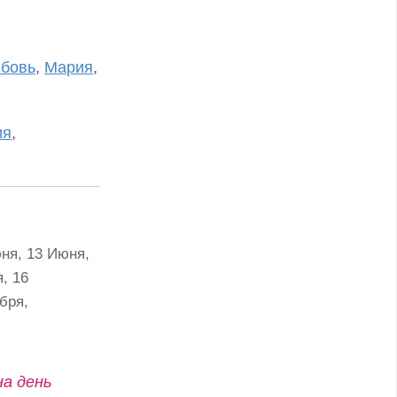
бовь
,
Мария
,
ия
,
юня, 13 Июня,
я, 16
бря,
на день