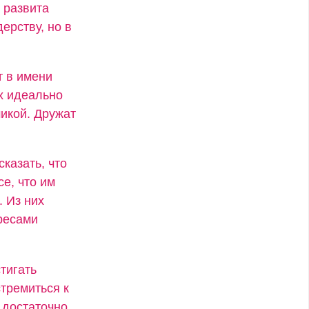
 развита
ерству, но в
т в имени
х идеально
икой. Дружат
сказать, что
се, что им
. Из них
ресами
тигать
стремиться к
 достаточно