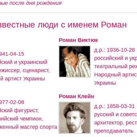
вые после дня рождения
звестные люди с именем Роман
Роман Виктюк
д.р.: 1936-10-28
1941-04-15
российский и ук
йский и украинский
театральный ре
ежиссер, сценарист,
Народный артис
й артист Украины
Украины
в
Роман Клейн
1977-02-08
д.р.: 1858-03-31
йский фигурист,
русский и совет
ийский чемпион,
архитектор, рес
женный мастер спорта
преподаватель