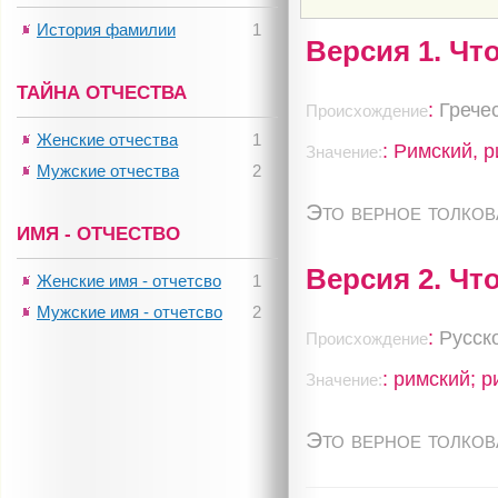
История фамилии
1
Версия 1. Чт
ТАЙНА ОТЧЕСТВА
:
Грече
Происхождение
Женские отчества
1
: Римский, р
Значение:
Мужские отчества
2
Это верное толко
ИМЯ - ОТЧЕСТВО
Версия 2. Чт
Женские имя - отчетсво
1
Мужские имя - отчетсво
2
:
Русск
Происхождение
: римский; 
Значение:
Это верное толко