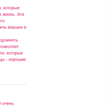
, которые
в жизнь. Эти
ого
тичь вершин в
подчинять
позволяет
ти, которые
цы - хорошие
и очень