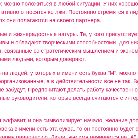
их можно положиться в любой ситуации. У них хорошо
гативно относятся ко лжи. Постоянно стремятся к лид
х они полагаются на своего партнера.
ые и жизнерадостные натуры. Те, у кого присутствуе
бивы и обладают творческими способностями. Для ни
, связанные со стратегическим мышлением и эконом
ными людьми, которым доверяют.
 на людей, у которых в имени есть буква "М", можно 
организованные, а в действительности все не так. В
не забудут. Предпочитают делать работу качественно
ные руководители, которые всегда считаются с инте
я алфавит, и она символизирует начало, желание дос
овека в имени есть эта буква, то он постоянно будет 
вному равновесию. Люди, чье имя начинается на "А",