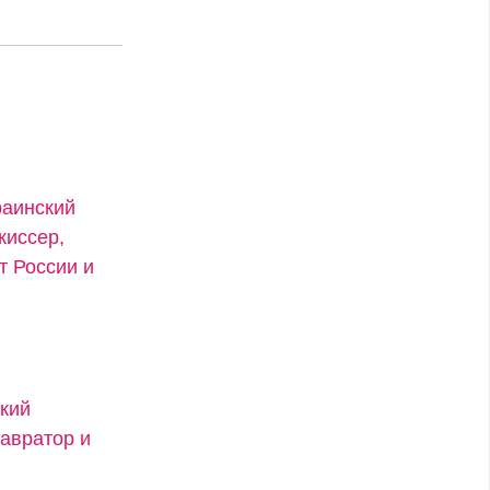
раинский
жиссер,
т России и
ский
тавратор и