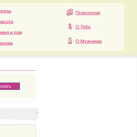
везды
Психология
расота
О Тебе
мья и дом
О Мужчинах
арьера