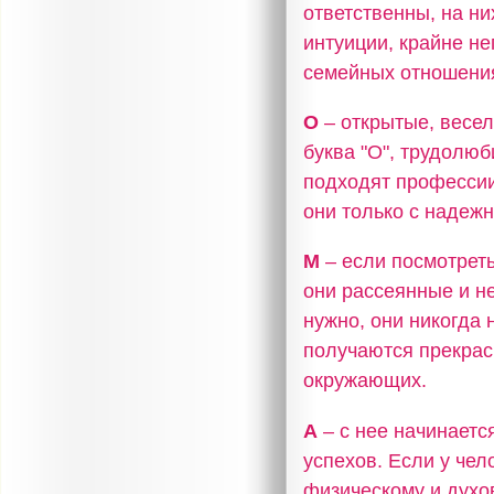
ответственны, на н
интуиции, крайне не
семейных отношения
О
– открытые, весел
буква "О", трудолю
подходят профессии
они только с надеж
М
– если посмотреть
они рассеянные и не
нужно, они никогда 
получаются прекрас
окружающих.
А
– с нее начинаетс
успехов. Если у чел
физическому и духо