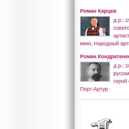
Роман Карцев
д.р.: 
совет
артист
кино, Народный арт
Роман Кондратенк
д.р.: 
русск
герой
Порт-Артур