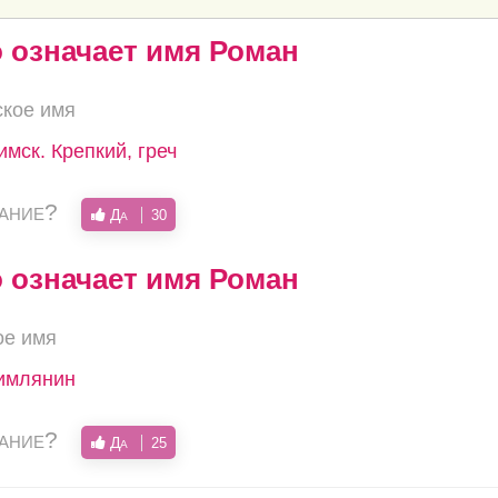
о означает имя Роман
ское имя
имск. Крепкий, греч
вание?
Да
30
о означает имя Роман
ое имя
римлянин
вание?
Да
25