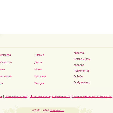
Владимир Путин сдел
Футболист Игорь Акинфеев...
а...
Красота
акомства
Я мама
Семья и дом
общество
Диеты
Карьера
нник
Магия
Психология
на имени
Праздник
О Тебе
Дэниел Рэдклифф...
О Мужчинах
сты
Звезды
ты
|
Реклама на сайте
|
Политика конфиденциальности
|
Пользовательское соглашение
© 2006 - 2026
NeoLove.ru