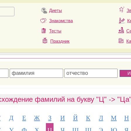
Диеты
З
Знакомства
К
Тесты
Се
Праздник
К
хождение фамилий на букву "Ц" -> "Ца
Г
Д
Е
Ж
З
И
Й
К
Л
М
Н
Т
У
Ф
Х
Ц
Ч
Ш
Щ
Э
Ю
Я