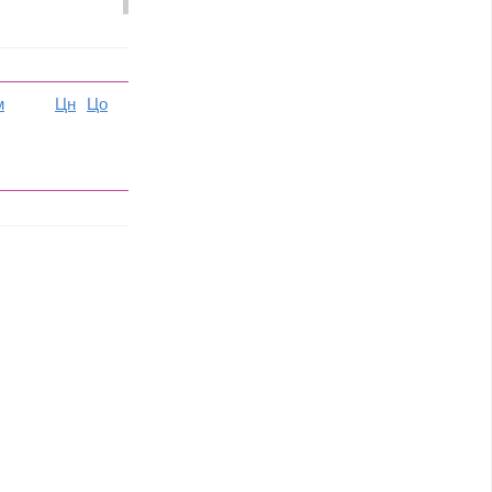
м
Цн
Цо