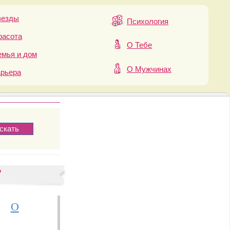
везды
Психология
расота
О Тебе
мья и дом
О Мужчинах
арьера
"
О