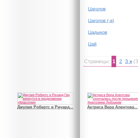
Цаголов
Цаголов (-а)
Цадыков
Цай
Страницы:
1
2
3
»
(
Джулия Робертс и Ричард...
Актриса Вера Алентова...