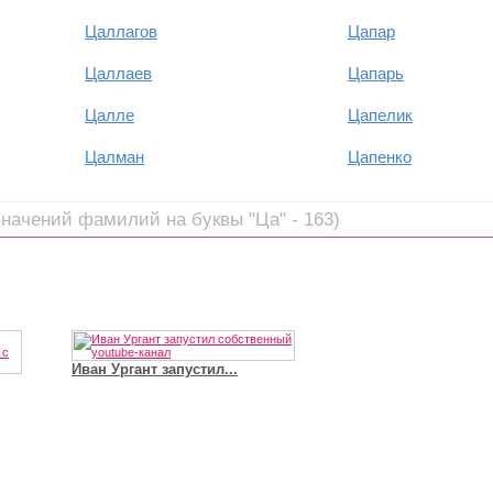
Цаллагов
Цапар
Цаллаев
Цапарь
Цалле
Цапелик
Цалман
Цапенко
Значений фамилий на буквы "Ца" - 163)
Иван Ургант запустил...