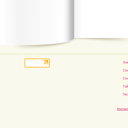
В деле о гибели Роба...
Рэдклифф и Фелтон снов
Зн
Со
Со
Тай
Те
Контак