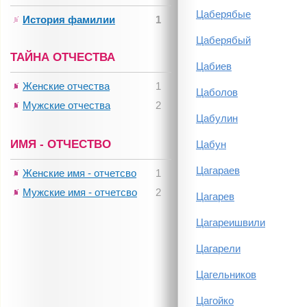
Цаберябые
История фамилии
1
Цаберябый
ТАЙНА ОТЧЕСТВА
Цабиев
Женские отчества
1
Цаболов
Мужские отчества
2
Цабулин
ИМЯ - ОТЧЕСТВО
Цабун
Цагараев
Женские имя - отчетсво
1
Мужские имя - отчетсво
2
Цагарев
Цагареишвили
Цагарели
Цагельников
Цагойко