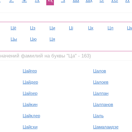
Цё
Цз
Ци
Ці
Цк
Цл
Ц
Цы
Цю
Ця
Значений фамилий на буквы "Ца" - 163)
Цайгер
Цалов
Цайдер
Цалоев
Цайзер
Цалпан
Цайкин
Цалпанов
Цайклер
Цаль
Цайски
Цамалаидзе