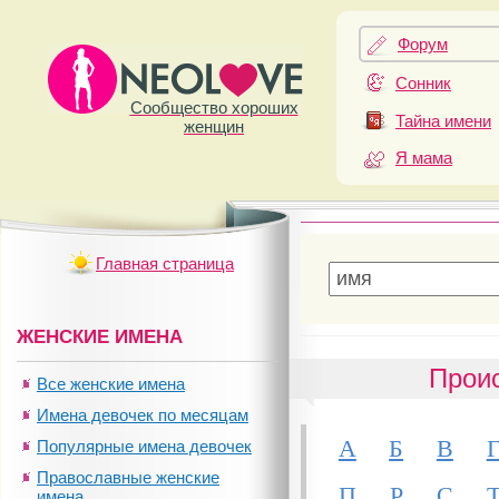
Форум
Сонник
Сообщество хороших
Тайна имени
женщин
Я мама
Главная страница
ЖЕНСКИЕ ИМЕНА
Проис
Все женские имена
Имена девочек по месяцам
А
Б
В
Популярные имена девочек
Православные женские
П
Р
С
имена