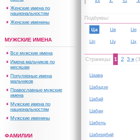
Женские имена по
национальностям
Подбуквы:
Женские именины
Ца
Цв
Це
МУЖСКИЕ ИМЕНА
Цп
Цу
Цх
Все мужские имена
Страницы:
1
2
3
»
(
Имена мальчиков по
месяцам
Цаава
Популярные имена
мальчиков
Цабадзе
Православные мужские
имена
Цабай
Мужские имена по
национальностям
Цабан
Мужские именины
Цабель
Цаберябий
ФАМИЛИИ