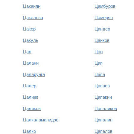
Цаканян
Цамбуров
Цакелова
Цамерян
Цакер
Цандер
Цакуль
Цанков
Цал
Цао
Цалани
Цап
Цаларунга
Цапа
Цалер
Цапаев
Цалиев
Цапакин
Цаликов
Цапаликов
Цалкаламанидзе
Цапалин
Цалко
Цапалов