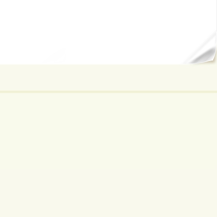
ал...