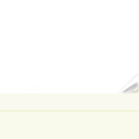
ал...