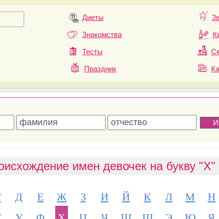
Диеты
З
Знакомства
К
Тесты
Се
Праздник
К
оисхождение имен девочек на букву "Х"
Г
Д
Е
Ж
З
И
Й
К
Л
М
Н
Т
У
Ф
Х
Ц
Ч
Ш
Щ
Э
Ю
Я