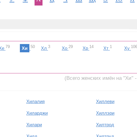
79
50
3
29
14
1
10
Хе
Хи
Хл
Хо
Хр
Хт
Ху
(Всего женских имён на "Хи" -
Хилалия
Хиллеви
Хиларджи
Хиллэри
Хилари
Хилтрод
Хилд
Хилтруд