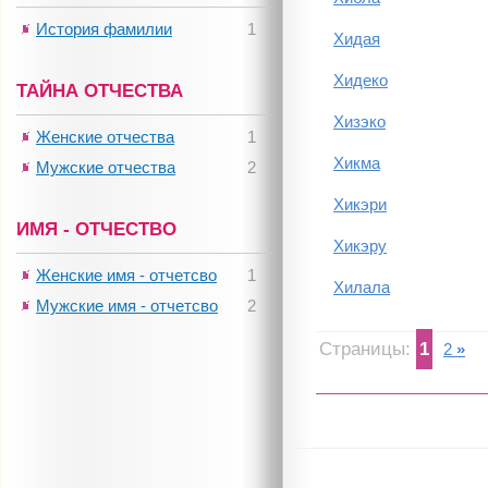
История фамилии
1
Хидая
Хидеко
ТАЙНА ОТЧЕСТВА
Хизэко
Женские отчества
1
Хикма
Мужские отчества
2
Хикэри
ИМЯ - ОТЧЕСТВО
Хикэру
Женские имя - отчетсво
1
Хилала
Мужские имя - отчетсво
2
Страницы:
1
2
»
Джулия Робертс и Ричард...
Актриса Вера Алентова...