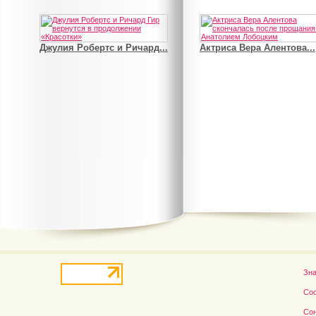
В деле о гибели Роба...
Рэдклифф и Фелтон снов
Зн
Со
Со