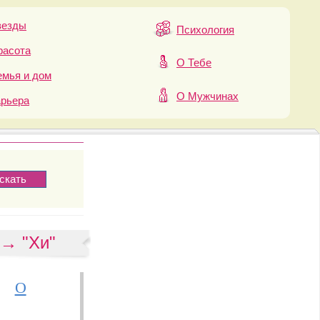
везды
Психология
расота
О Тебе
мья и дом
О Мужчинах
арьера
 → "Хи"
О