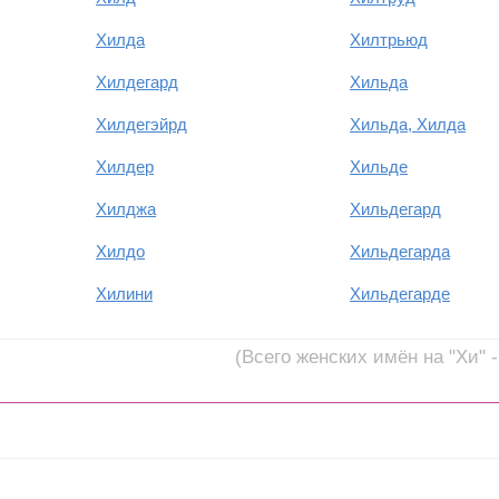
Хилда
Хилтрьюд
Хилдегард
Хильда
Хилдегэйрд
Хильда, Хилда
Хилдер
Хильде
Хилджа
Хильдегард
Хилдо
Хильдегарда
Хилини
Хильдегарде
(Всего женских имён на "Хи" -
Иван Ургант запустил...