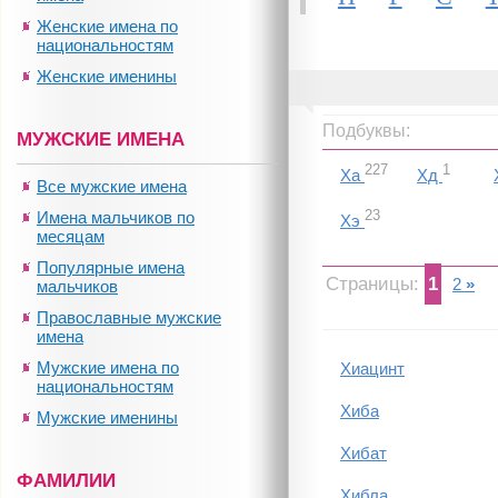
Женские имена по
национальностям
Женские именины
Подбуквы:
МУЖСКИЕ ИМЕНА
227
1
Ха
Хд
Все мужские имена
23
Имена мальчиков по
Хэ
месяцам
Популярные имена
Страницы:
1
2
»
мальчиков
Православные мужские
имена
Мужские имена по
Хиацинт
национальностям
Хиба
Мужские именины
Хибат
ФАМИЛИИ
Хибла