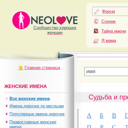
Форум
Сонник
Сообщество хороших
Тайна имени
женщин
Я мама
Главная страница
ЖЕНСКИЕ ИМЕНА
Судьба и пр
Все женские имена
Имена девочек по месяцам
А
Б
В
Популярные имена девочек
Православные женские
П
Р
С
имена