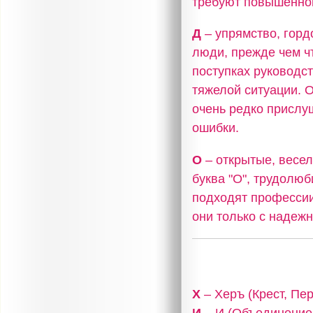
требуют повышенног
Д
– упрямство, горд
люди, прежде чем чт
поступках руководс
тяжелой ситуации. 
очень редко прислу
ошибки.
О
– открытые, весел
буква "О", трудолю
подходят профессии
они только с надеж
Х
– Херъ (Крест, Пе
И
– И (Объединение,