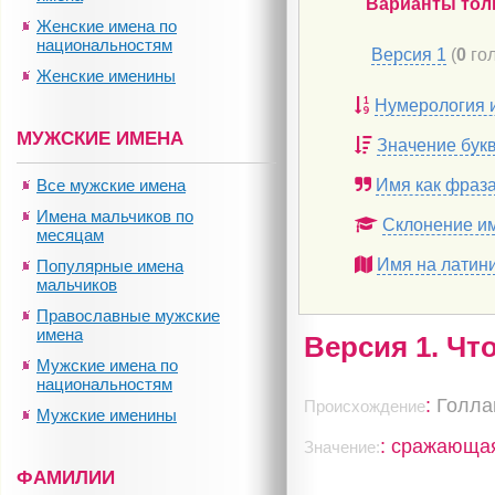
Варианты тол
Женские имена по
национальностям
Версия 1
(
0
гол
Женские именины
Нумерология 
МУЖСКИЕ ИМЕНА
Значение бук
Все мужские имена
Имя как фраз
Имена мальчиков по
Склонение и
месяцам
Имя на латин
Популярные имена
мальчиков
Православные мужские
имена
Версия 1. Чт
Мужские имена по
национальностям
:
Голла
Происхождение
Мужские именины
: сражающа
Значение:
ФАМИЛИИ