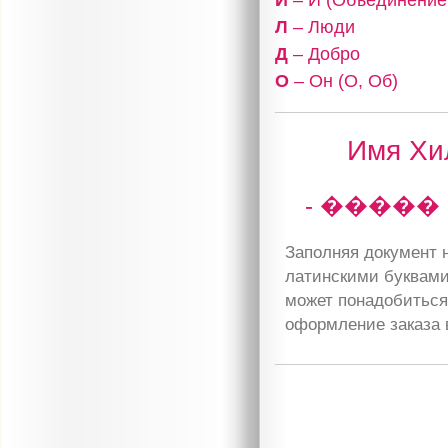
Л
– Люди
Д
– Добро
О
– Он (О, Об)
Имя Хил
- �����
Заполняя документ н
латинскими буквами
может понадобиться 
оформление заказа 