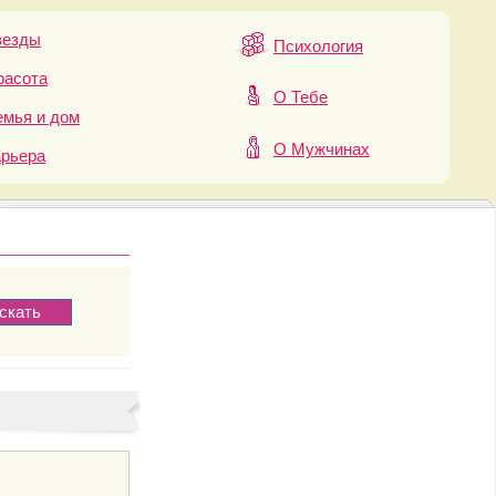
везды
Психология
расота
О Тебе
мья и дом
О Мужчинах
арьера