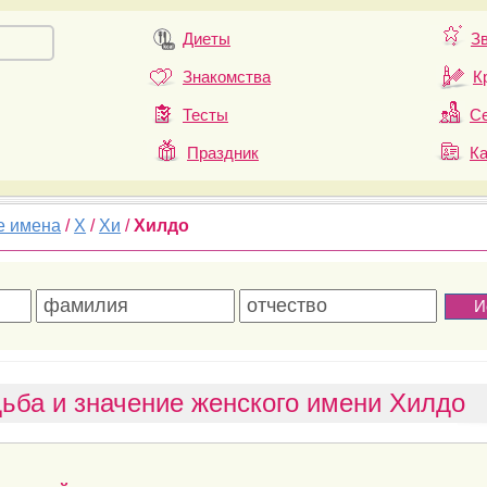
Диеты
З
Знакомства
К
Тесты
Се
Праздник
К
е имена
/
Х
/
Хи
/
Хилдо
ьба и значение женского имени Хилдо