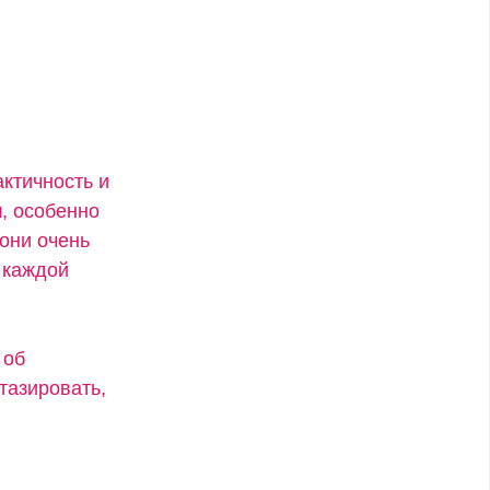
актичность и
, особенно
 они очень
 каждой
 об
тазировать,