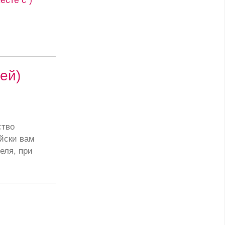
ей)
ство
йски вам
еля, при