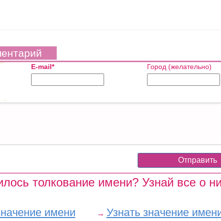
ментарий
E-mail*
Город (желательно)
лось толкование имени? Узнай все о ни
значение имени
Узнать значение имен
→