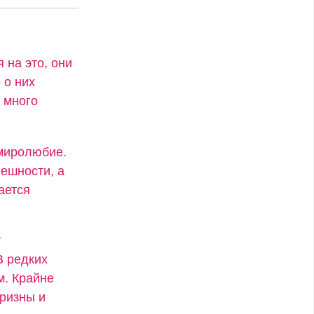
 на это, они
 о них
 много
 миролюбие.
ешности, а
ается
т
В редких
м. Крайне
ризны и