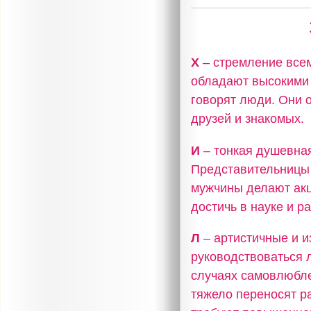
Х
– стремление всем
обладают высокими 
говорят люди. Они 
друзей и знакомых.
И
– тонкая душевная
Представительницы 
мужчины делают акц
достичь в науке и р
Л
– артистичные и и
руководствоваться 
случаях самовлюбле
тяжело переносят р