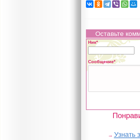
Оставьте ком
Ник*
Сообщение*
Понрави
Узнать 
→