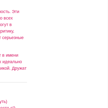
ость. Эти
о всех
огут в
ритику,
т серьезные
т в имени
х идеально
икой. Дружат
уть)
сте с")