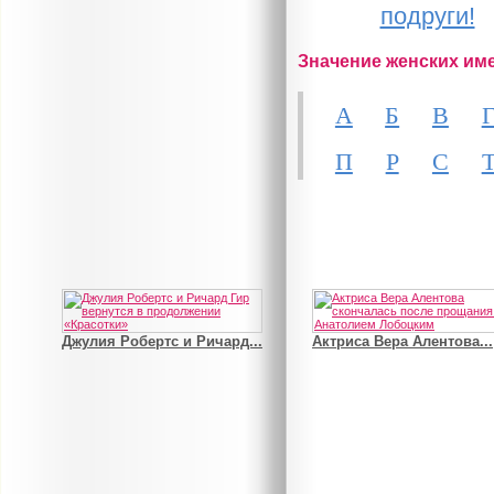
подруги!
Значение женских им
А
Б
В
П
Р
С
Джулия Робертс и Ричард...
Актриса Вера Алентова...