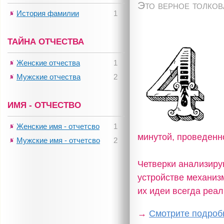
Это верное толко
История фамилии
1
ТАЙНА ОТЧЕСТВА
Женские отчества
1
Мужские отчества
2
ИМЯ - ОТЧЕСТВО
Женские имя - отчетсво
1
минутой, проведенн
Мужские имя - отчетсво
2
Четверки анализирую
устройстве механизм
их идеи всегда реа
→
Смотрите подробн