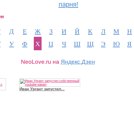
парня!
ен
Г
Д
Е
Ж
З
И
Й
К
Л
М
Н
Т
У
Ф
Х
Ц
Ч
Ш
Щ
Э
Ю
Я
NeoLove.ru на
Яндекс.Дзен
Иван Ургант запустил...