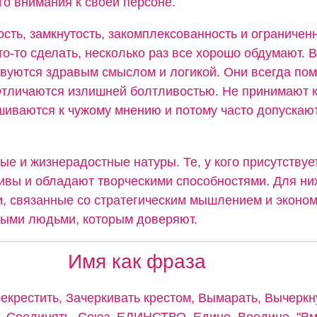
о внимания к своей персоне.
ость, замкнутость, закомплексованность и ограниченн
о-то сделать, несколько раз все хорошо обдумают. В
твуются здравым смыслом и логикой. Они всегда пом
Отличаются излишней болтливостью. Не принимают к
шиваются к чужому мнению и потому часто допускаю
ые и жизнерадостные натуры. Те, у кого присутствуе
бивы и обладают творческими способностями. Для ни
, связанные со стратегическим мышлением и эконом
ными людьми, которым доверяют.
Имя как фраза
рекрестить, Зачеркивать крестом, Вымарать, Вычеркн
 Соединять, Союз, ЕДИНСТВО, Едино, Воедино, "Вме