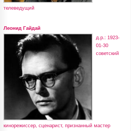
телеведущий
Леонид Гайдай
д.р.: 1923-
01-30
советский
кинорежиссер, сценарист, признанный мастер