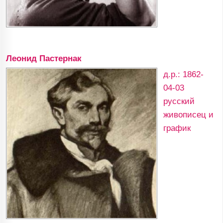
Леонид Пастернак
д.р.: 1862-
04-03
русский
живописец и
график