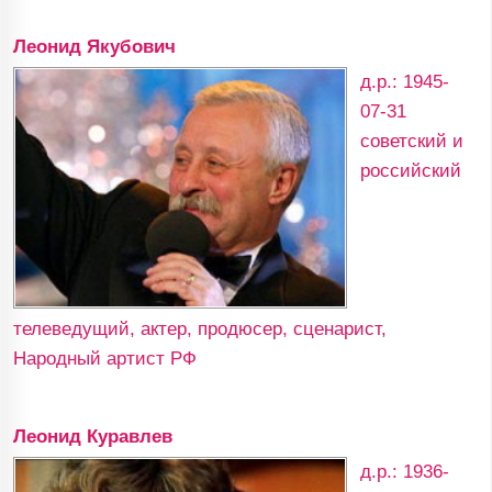
Леонид Якубович
д.р.: 1945-
07-31
советский и
российский
телеведущий, актер, продюсер, сценарист,
Народный артист РФ
Леонид Куравлев
д.р.: 1936-