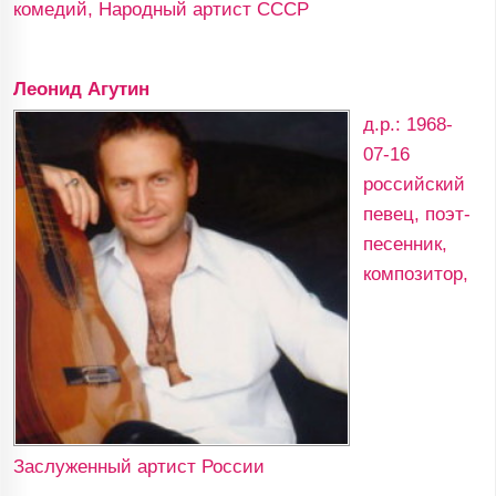
комедий, Народный артист СССР
Леонид Агутин
д.р.: 1968-
07-16
российский
певец, поэт-
песенник,
композитор,
Заслуженный артист России