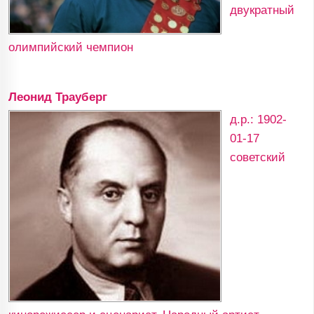
двукратный
олимпийский чемпион
Леонид Трауберг
д.р.: 1902-
01-17
советский