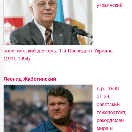
украинский
политический деятель, 1-й Президент Украины
(1991-1994)
Леонид Жаботинский
д.р.: 1938-
01-28
советский
тяжелоатлет,
рекордсмен
мира и