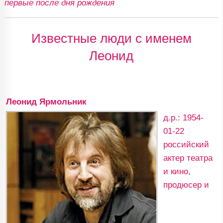
первые после дня рождения
Известные люди с именем
Леонид
Леонид Ярмольник
д.р.: 1954-
01-22
российский
актер театра
и кино,
продюсер и