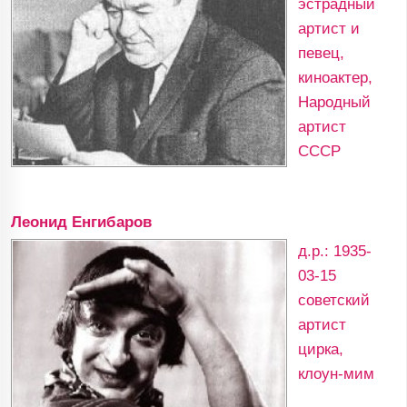
эстрадный
артист и
певец,
киноактер,
Народный
артист
СССР
Леонид Енгибаров
д.р.: 1935-
03-15
советский
артист
цирка,
клоун-мим