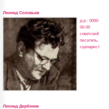
Леонид Соловьев
д.р.: 0000-
00-00
советский
писатель,
сценарист
Леонид Дербенев