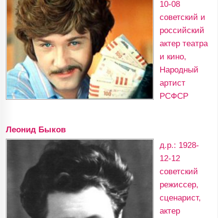
10-08
советский и
российский
актер театра
и кино,
Народный
артист
РСФСР
Леонид Быков
д.р.: 1928-
12-12
советский
режиссер,
сценарист,
актер