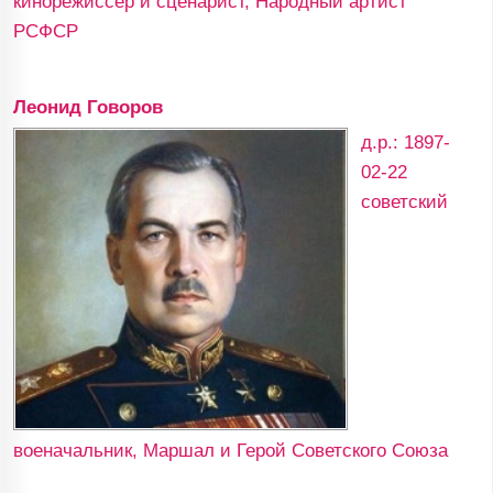
кинорежиссер и сценарист, Народный артист
РСФСР
Леонид Говоров
д.р.: 1897-
02-22
советский
военачальник, Маршал и Герой Советского Союза