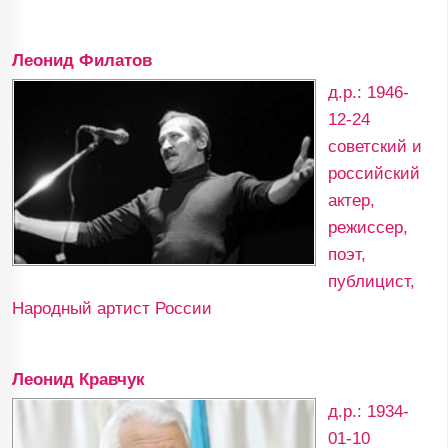
Леонид Филатов
д.р.: 1946-
12-24
советский и
российский
актер,
режиссер,
поэт,
публицист,
Народный артист России
Леонид Кравчук
д.р.: 1934-
01-10