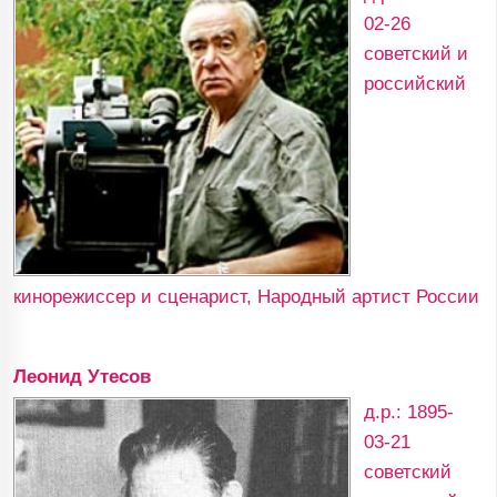
02-26
советский и
российский
кинорежиссер и сценарист, Народный артист России
Леонид Утесов
д.р.: 1895-
03-21
советский