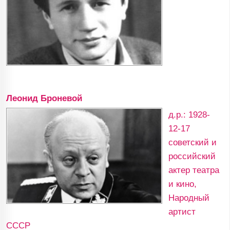
Леонид Броневой
д.р.: 1928-
12-17
советский и
российский
актер театра
и кино,
Народный
артист
СССР