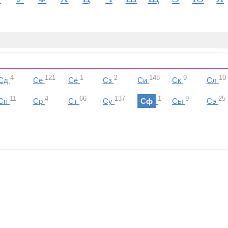
4
121
1
2
148
9
10
Сд
Се
Сё
Сз
Си
Ск
Сл
11
4
66
137
1
9
25
Сп
Ср
Ст
Су
Сф
Сы
Сэ