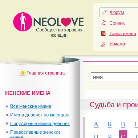
Форум
Сонник
Сообщество хороших
Тайна имени
женщин
Я мама
Главная страница
ЖЕНСКИЕ ИМЕНА
Судьба и про
Все женские имена
Имена девочек по месяцам
А
Б
В
Популярные имена девочек
Православные женские
П
Р
С
имена