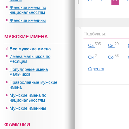
Женские имена по
национальностям
Женские именины
Подбуквы:
МУЖСКИЕ ИМЕНА
505
29
Са
Св
Все мужские имена
2
56
Имена мальчиков по
Сн
Со
месяцам
Сфенел
Популярные имена
мальчиков
Православные мужские
имена
Мужские имена по
национальностям
Мужские именины
ФАМИЛИИ