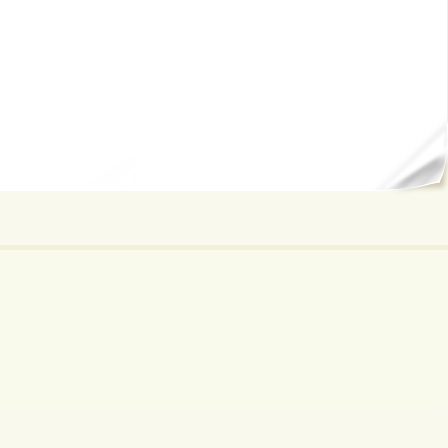
ал...