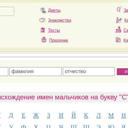
Диеты
З
Знакомства
К
Тесты
Се
Праздник
К
исхождение имен мальчиков на букву "С
Г
Д
Е
Ж
З
И
Й
К
Л
М
Н
Т
У
Ф
Х
Ц
Ч
Ш
Щ
Э
Ю
Я