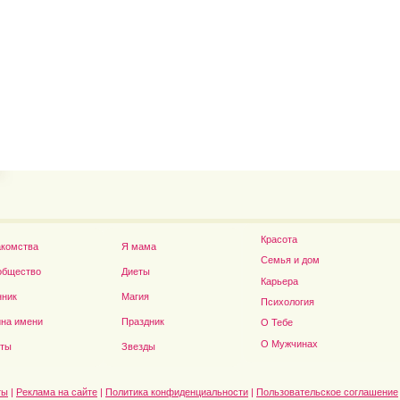
Владимир Путин сдел
Футболист Игорь Акинфеев...
а...
Красота
акомства
Я мама
Семья и дом
общество
Диеты
Карьера
нник
Магия
Психология
на имени
Праздник
О Тебе
Дэниел Рэдклифф...
О Мужчинах
сты
Звезды
ты
|
Реклама на сайте
|
Политика конфиденциальности
|
Пользовательское соглашение