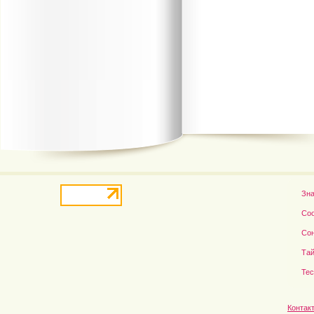
В деле о гибели Роба...
Рэдклифф и Фелтон снов
Зн
Со
Со
Тай
Те
Контак