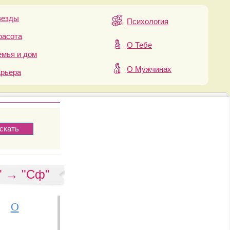
везды
Психология
расота
О Тебе
мья и дом
О Мужчинах
арьера
" → "Сф"
О