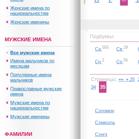
Женские имена по
национальностям
Женские именины
Подбуквы:
МУЖСКИЕ ИМЕНА
505
29
Са
Св
Все мужские имена
2
56
Имена мальчиков по
Сн
Со
месяцам
Популярные имена
Страницы:
««
«
25
мальчиков
35
34
Православные мужские
имена
Мужские имена по
национальностям
Сэломон
Мужские именины
Сэмюэль
ФАМИЛИИ
Сэнгэ