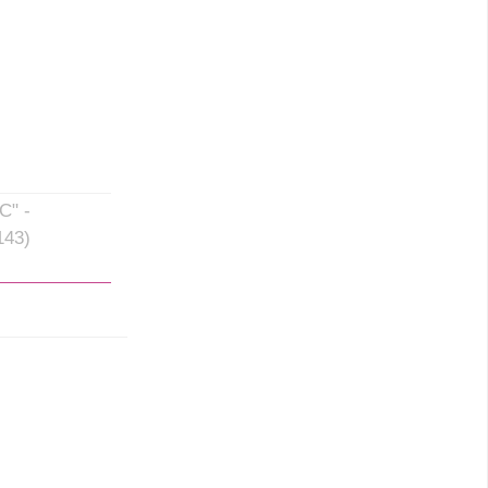
С" -
143)