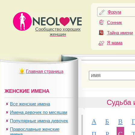
Форум
Сонник
Сообщество хороших
Тайна имени
женщин
Я мама
Главная страница
ЖЕНСКИЕ ИМЕНА
Судьба 
Все женские имена
Имена девочек по месяцам
А
Б
В
Популярные имена девочек
Православные женские
П
Р
С
имена