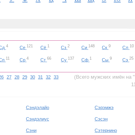
4
121
1
2
148
9
10
Сд
Се
Сё
Сз
Си
Ск
Сл
11
4
66
137
1
9
25
Сп
Ср
Ст
Су
Сф
Сы
Сэ
(Всего мужских имён на "
26
27
28
29
30
31
32
33
1
Сэндэлайо
Сэрэмжэ
Сэндэлиус
Сэсэн
Сэни
Сэтернино