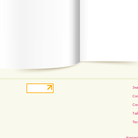
В деле о гибели Роба...
Рэдклифф и Фелтон снов
Зн
Со
Со
Тай
Те
Контак