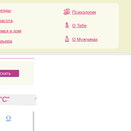
везды
Психология
расота
О Тебе
мья и дом
О Мужчинах
арьера
"С"
О