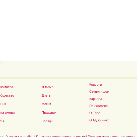
Владимир Путин сдел
Футболист Игорь Акинфеев...
а...
Красота
акомства
Я мама
Семья и дом
общество
Диеты
Карьера
нник
Магия
Психология
на имени
Праздник
О Тебе
Дэниел Рэдклифф...
О Мужчинах
сты
Звезды
ты
|
Реклама на сайте
|
Политика конфиденциальности
|
Пользовательское соглашение