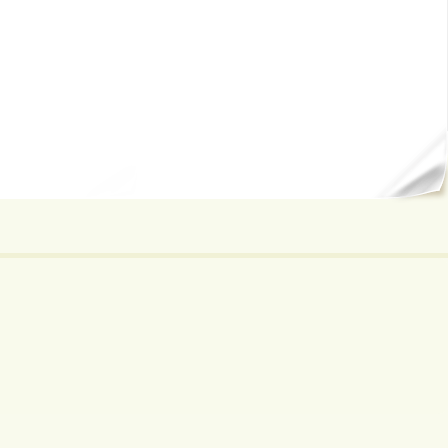
ал...