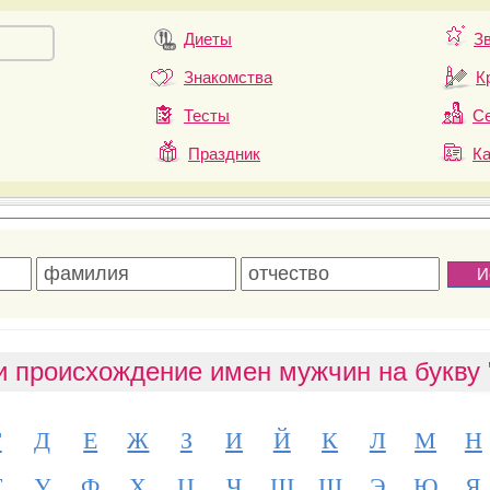
Диеты
З
Знакомства
К
Тесты
Се
Праздник
К
и происхождение имен мужчин на букву 
Г
Д
Е
Ж
З
И
Й
К
Л
М
Н
Т
У
Ф
Х
Ц
Ч
Ш
Щ
Э
Ю
Я