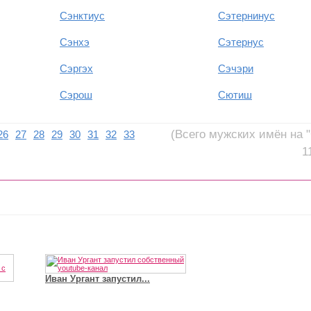
Сэнктиус
Сэтернинус
Сэнхэ
Сэтернус
Сэргэх
Сэчэри
Сэрош
Сютиш
(Всего мужских имён на "
26
27
28
29
30
31
32
33
1
Иван Ургант запустил...