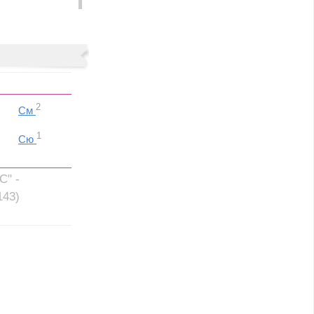
2
См
1
Сю
С" -
143)