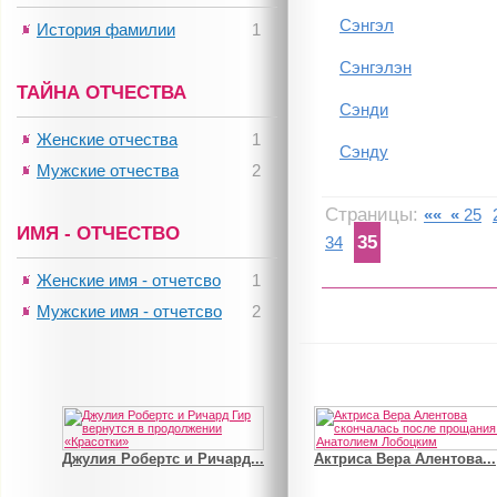
Сэнгэл
История фамилии
1
Сэнгэлэн
ТАЙНА ОТЧЕСТВА
Сэнди
Женские отчества
1
Сэнду
Мужские отчества
2
Страницы:
««
«
25
ИМЯ - ОТЧЕСТВО
35
34
Женские имя - отчетсво
1
Мужские имя - отчетсво
2
Джулия Робертс и Ричард...
Актриса Вера Алентова...