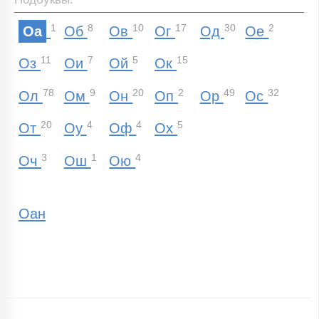
1
8
10
17
30
2
Оа
Об
Ов
Ог
Од
Ое
11
7
5
15
Оз
Ои
Ой
Ок
78
9
20
2
49
32
Ол
Ом
Он
Оп
Ор
Ос
20
4
4
5
От
Оу
Оф
Ох
3
1
4
Оч
Ош
Ою
Оан