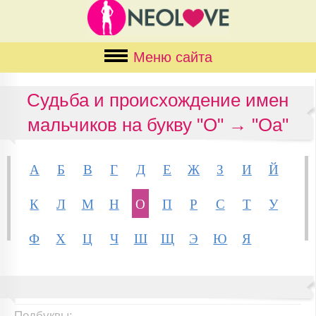
Меню сайта
Судьба и происхождение имен
мальчиков на букву "О" → "Оа"
А
Б
В
Г
Д
Е
Ж
З
И
Й
К
Л
М
Н
О
П
Р
С
Т
У
Ф
Х
Ц
Ч
Ш
Щ
Э
Ю
Я
Подбуквы: