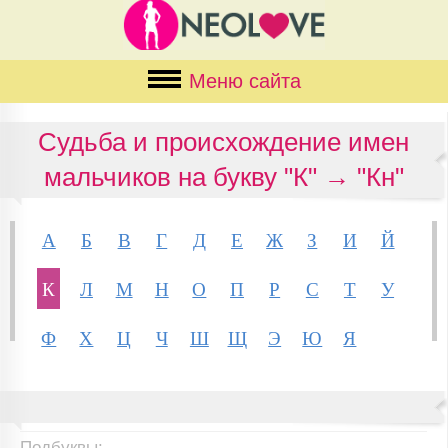
Меню сайта
Судьба и происхождение имен
мальчиков на букву "К" → "Кн"
А
Б
В
Г
Д
Е
Ж
З
И
Й
К
Л
М
Н
О
П
Р
С
Т
У
Ф
Х
Ц
Ч
Ш
Щ
Э
Ю
Я
Подбуквы: