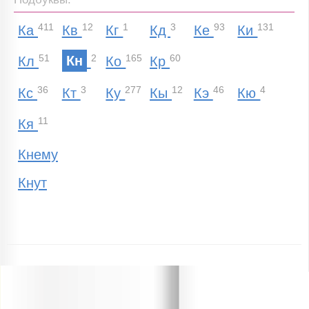
411
12
1
3
93
131
Ка
Кв
Кг
Кд
Ке
Ки
51
2
165
60
Кл
Кн
Ко
Кр
36
3
277
12
46
4
Кс
Кт
Ку
Кы
Кэ
Кю
11
Кя
Кнему
Кнут