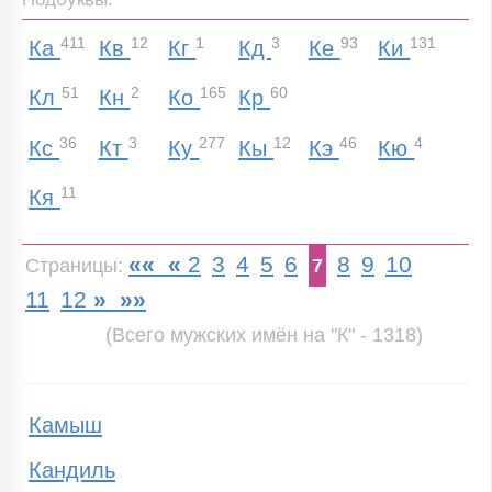
411
12
1
3
93
131
Ка
Кв
Кг
Кд
Ке
Ки
51
2
165
60
Кл
Кн
Ко
Кр
36
3
277
12
46
4
Кс
Кт
Ку
Кы
Кэ
Кю
11
Кя
««
«
2
3
4
5
6
8
9
10
Страницы:
7
11
12
»
»»
(Всего мужских имён на "К" - 1318)
Камыш
Кандиль