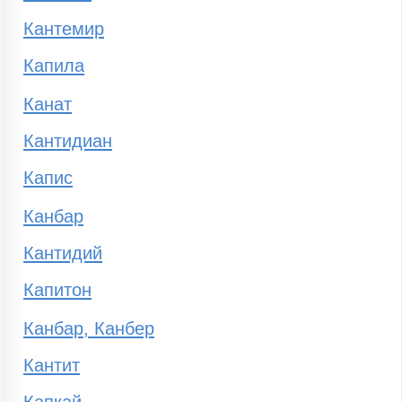
Кантемир
Капила
Канат
Кантидиан
Капис
Канбар
Кантидий
Капитон
Канбар, Канбер
Кантит