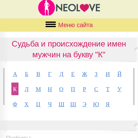
Меню сайта
Судьба и происхождение имен
мужчин на букву "К"
А
Б
В
Г
Д
Е
Ж
З
И
Й
К
Л
М
Н
О
П
Р
С
Т
У
Ф
Х
Ц
Ч
Ш
Щ
Э
Ю
Я
Подбуквы: