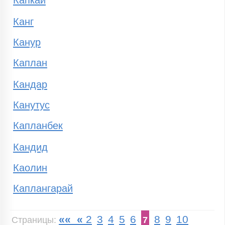
Капкай
Канг
Канур
Каплан
Кандар
Канутус
Капланбек
Кандид
Каолин
Каплангарай
««
«
2
3
4
5
6
8
9
10
Страницы:
7