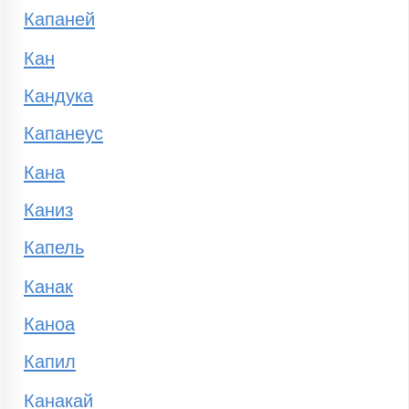
Капаней
Кан
Кандука
Капанеус
Кана
Каниз
Капель
Канак
Каноа
Капил
Канакай