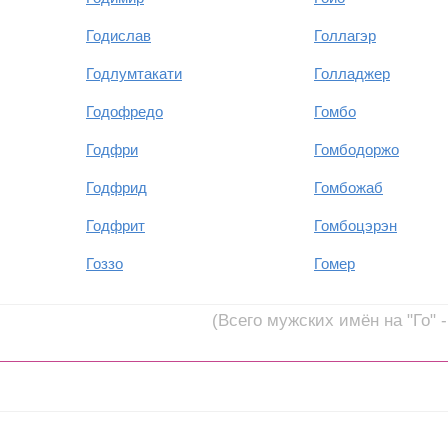
Годислав
Голлагэр
Годлумтакати
Голладжер
Годофредо
Гомбо
Годфри
Гомбодоржо
Годфрид
Гомбожаб
Годфрит
Гомбоцэрэн
Гоззо
Гомер
(Всего мужских имён на "Го" -