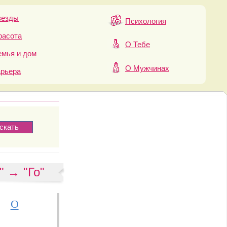
везды
Психология
расота
О Тебе
мья и дом
О Мужчинах
арьера
" → "Го"
О