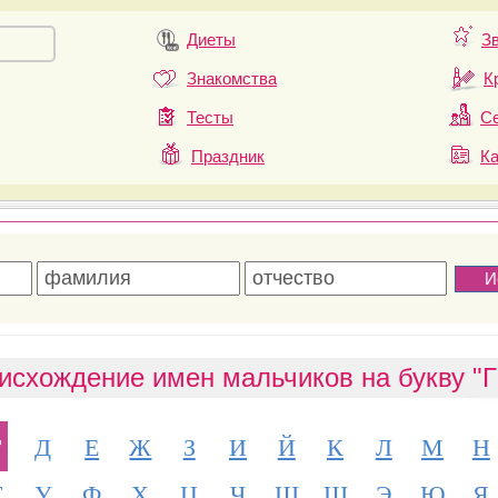
Диеты
З
Знакомства
К
Тесты
Се
Праздник
К
исхождение имен мальчиков на букву "Г
Г
Д
Е
Ж
З
И
Й
К
Л
М
Н
Т
У
Ф
Х
Ц
Ч
Ш
Щ
Э
Ю
Я