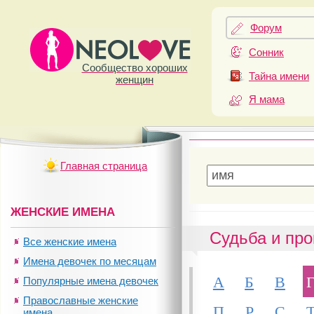
Форум
Сонник
Сообщество хороших
Тайна имени
женщин
Я мама
Главная страница
ЖЕНСКИЕ ИМЕНА
Судьба и про
Все женские имена
Имена девочек по месяцам
А
Б
В
Популярные имена девочек
Православные женские
П
Р
С
имена