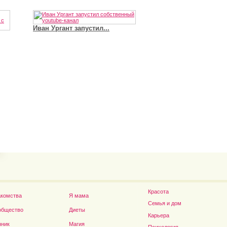
Иван Ургант запустил...
Владимир Путин сдел
Футболист Игорь Акинфеев...
а...
Красота
акомства
Я мама
Семья и дом
общество
Диеты
Карьера
нник
Магия