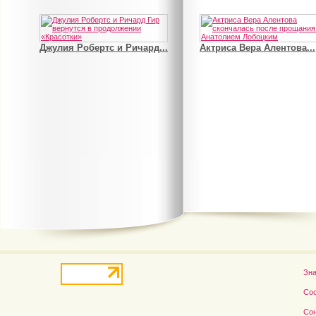
Джулия Робертс и Ричард...
Актриса Вера Алентова...
В деле о гибели Роба...
Рэдклифф и Фелтон снов
Зн
Со
Со