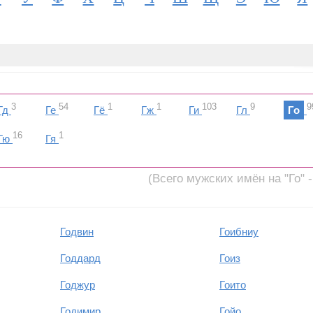
3
54
1
1
103
9
9
Гд
Ге
Гё
Гж
Ги
Гл
Го
16
1
Гю
Гя
(Всего мужских имён на "Го" -
Годвин
Гоибниу
Годдард
Гоиз
Годжур
Гоито
Годимир
Гойо