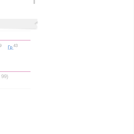
9
43
Гр
 99)