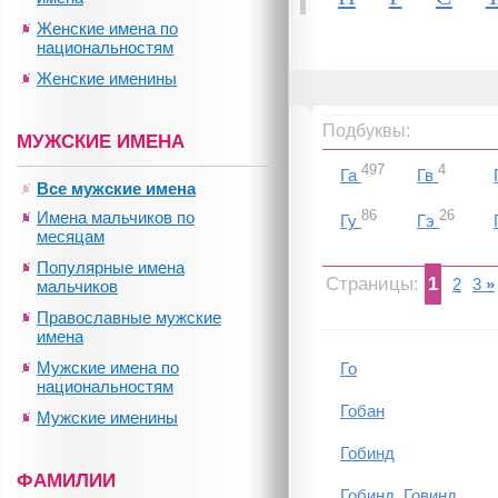
Женские имена по
национальностям
Женские именины
Подбуквы:
МУЖСКИЕ ИМЕНА
497
4
Га
Гв
Все мужские имена
86
26
Имена мальчиков по
Гу
Гэ
месяцам
Популярные имена
Страницы:
1
2
3
»
мальчиков
Православные мужские
имена
Мужские имена по
Го
национальностям
Гобан
Мужские именины
Гобинд
ФАМИЛИИ
Гобинд, Говинд