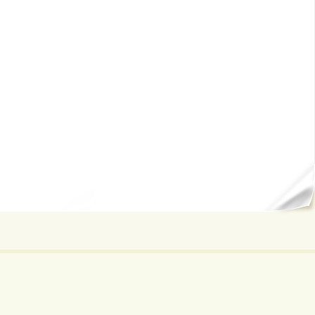
ал...