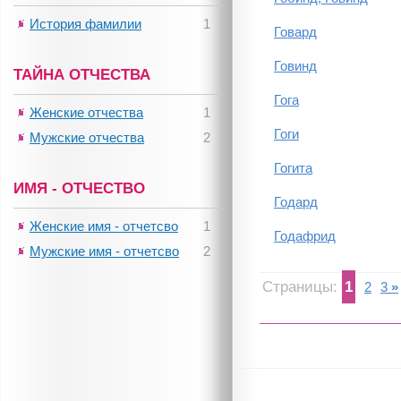
История фамилии
1
Говард
Говинд
ТАЙНА ОТЧЕСТВА
Гога
Женские отчества
1
Гоги
Мужские отчества
2
Гогита
ИМЯ - ОТЧЕСТВО
Годард
Женские имя - отчетсво
1
Годафрид
Мужские имя - отчетсво
2
Страницы:
1
2
3
»