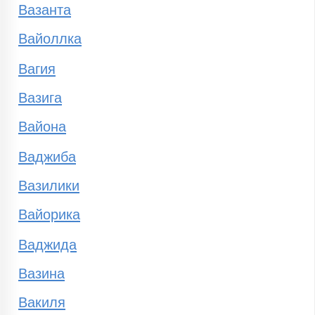
Вазанта
Вайоллка
Вагия
Вазига
Вайона
Ваджиба
Вазилики
Вайорика
Ваджида
Вазина
Вакиля