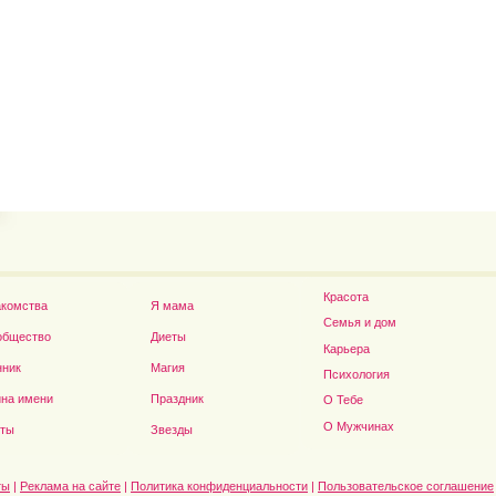
Владимир Путин сдел
Футболист Игорь Акинфеев...
а...
Красота
акомства
Я мама
Семья и дом
общество
Диеты
Карьера
нник
Магия
Психология
на имени
Праздник
О Тебе
Дэниел Рэдклифф...
О Мужчинах
сты
Звезды
ты
|
Реклама на сайте
|
Политика конфиденциальности
|
Пользовательское соглашение