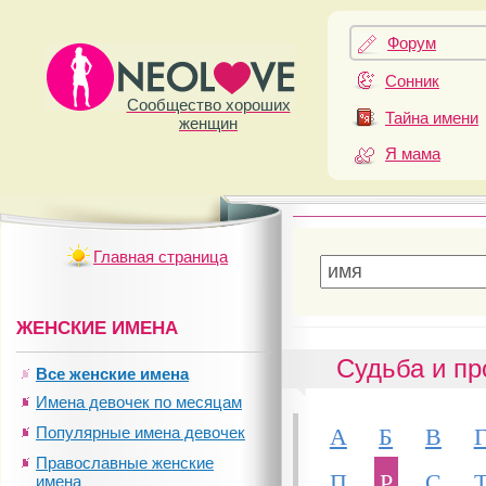
Форум
Сонник
Сообщество хороших
Тайна имени
женщин
Я мама
Главная страница
ЖЕНСКИЕ ИМЕНА
Судьба и пр
Все женские имена
Имена девочек по месяцам
А
Б
В
Популярные имена девочек
Православные женские
П
Р
С
имена