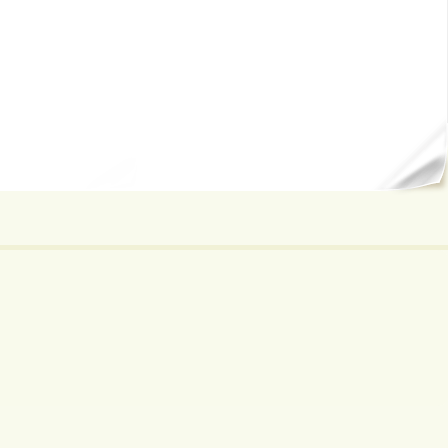
ал...