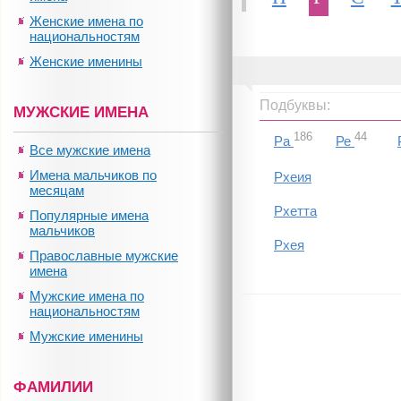
Женские имена по
национальностям
Женские именины
Подбуквы:
МУЖСКИЕ ИМЕНА
186
44
Ра
Ре
Все мужские имена
Имена мальчиков по
Рхеия
месяцам
Рхетта
Популярные имена
мальчиков
Рхея
Православные мужские
имена
Мужские имена по
национальностям
Мужские именины
ФАМИЛИИ