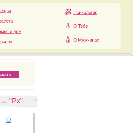
везды
Психология
расота
О Тебе
мья и дом
О Мужчинах
арьера
 → "Рх"
О