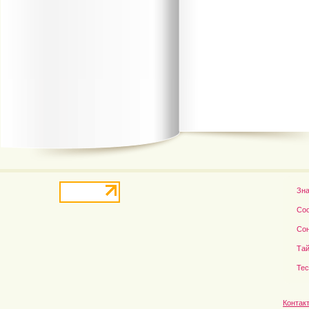
В деле о гибели Роба...
Рэдклифф и Фелтон снов
Зн
Со
Со
Тай
Те
Контак