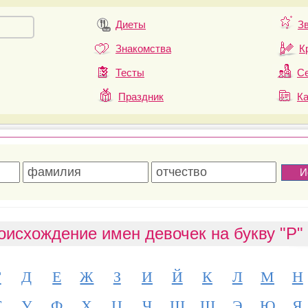
Диеты
З
Знакомства
К
Тесты
Се
Праздник
К
оисхождение имен девочек на букву "Р"
Г
Д
Е
Ж
З
И
Й
К
Л
М
Н
Т
У
Ф
Х
Ц
Ч
Ш
Щ
Э
Ю
Я