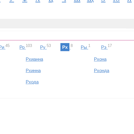
45
103
53
8
1
17
Ри
Ро
Ру
Рх
Ры
Рэ
Рхианна
Рхона
Рхинна
Рхонда
Рхода