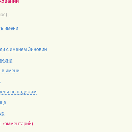
кований
ос)
,
ть имени
ди с именем Зиновий
имени
в в имени
а
мени по падежам
ице
ео
1
комментарий)