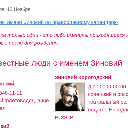
ря, 12 Ноября,
ины имени Зиновий по православному календарю
ка только одни - это либо именины приходящиеся 
вые после дня рождения
вестные люди с именем Зиновий
Зиновий Корогодский
нский
д.р.: 0000-00-00
1848-11-11
советский и рос
ий флотоводец, вице-
театральный ре
ал
педагог, Народн
РСФСР
ский