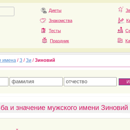
Диеты
З
Знакомства
К
Тесты
Се
Праздник
К
е имена
/
З
/
Зи
/
Зиновий
ба и значение мужского имени Зиновий