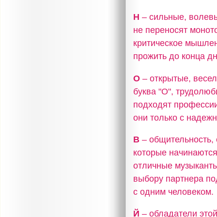
Н
– сильные, волев
не переносят моното
критическое мышлен
прожить до конца дн
О
– открытые, весел
буква "О", трудолю
подходят профессии
они только с надеж
В
– общительность, 
которые начинаются
отличные музыканты,
выбору партнера по
с одним человеком.
Й
– обладатели это