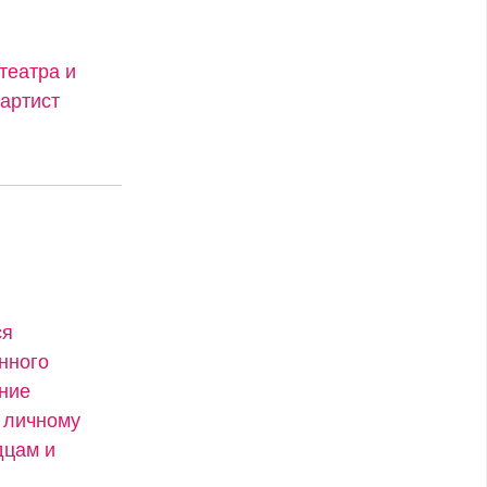
 театра и
артист
ся
нного
ение
 личному
дцам и