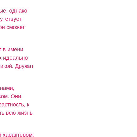
ые, однако
утствует
он сможет
т в имени
х идеально
икой. Дружат
енами,
вом. Они
астность, к
ть всю жизнь
 характером.