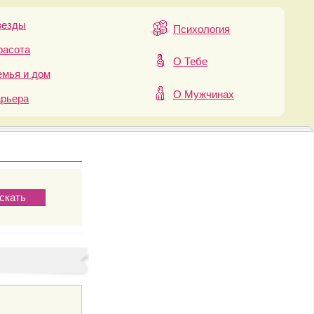
везды
Психология
расота
О Тебе
мья и дом
О Мужчинах
арьера