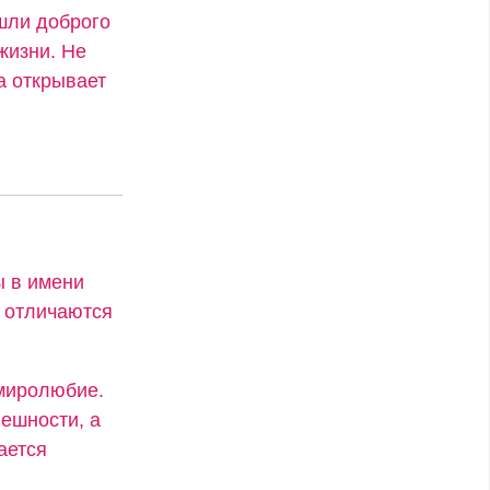
ашли доброго
жизни. Не
а открывает
ы в имени
х отличаются
 миролюбие.
ешности, а
ается