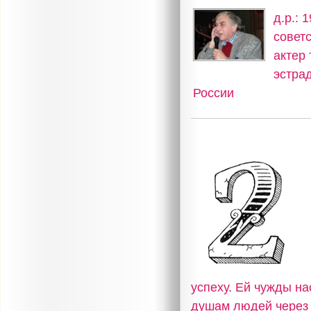
д.р.: 
совет
актер 
эстра
России
успеху. Ей чужды на
душам людей через 