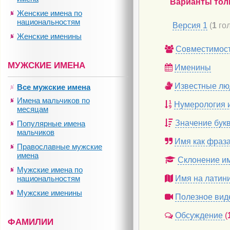
Варианты тол
Женские имена по
национальностям
Версия 1
(
1
гол
Женские именины
Совместимос
МУЖСКИЕ ИМЕНА
Именины
Известные лю
Все мужские имена
Имена мальчиков по
Нумерология 
месяцам
Значение бук
Популярные имена
мальчиков
Имя как фраз
Православные мужские
имена
Склонение и
Мужские имена по
национальностям
Имя на латин
Мужские именины
Полезное вид
Обсуждение
(
ФАМИЛИИ