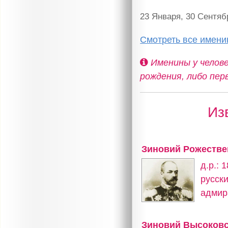
23 Января, 30 Сентяб
Смотреть все имен
Именины у челове
рождения, либо пер
Из
Зиновий Рожестве
д.р.: 
русск
адмир
Зиновий Высоков