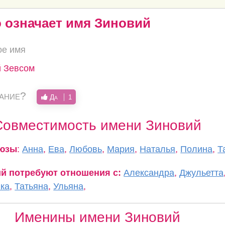
о означает имя Зиновий
ое имя
й Зевсом
вание?
Да
1
Совместимость имени Зиновий
оюзы
:
Анна
,
Ева
,
Любовь
,
Мария
,
Наталья
,
Полина
,
Т
ий потребуют отношения с:
Александра
,
Джульетта
ка
,
Татьяна
,
Ульяна
,
Именины имени Зиновий