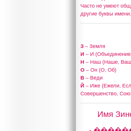
Часто не умеют общ
другие буквы имени
З
– Земля
И
– И (Объединение,
Н
– Наш (Наше, Ваш
О
– Он (О, Об)
В
– Веди
Й
– Иже (Ежели, Есл
Совершенство, Сою
Имя Зино
- �����