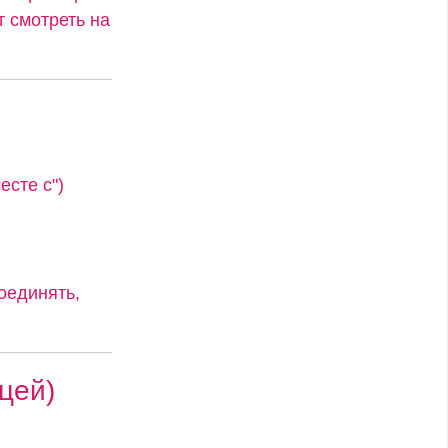
т смотреть на
сте с")
оединять,
цей)