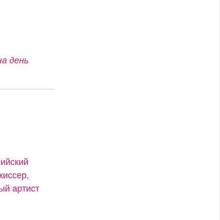
на день
сийский
жиссер,
ый артист