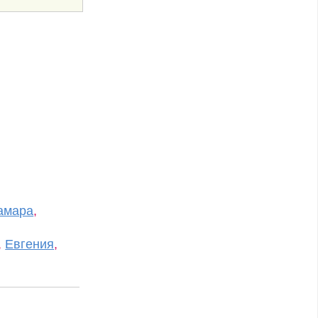
амара
,
,
Евгения
,