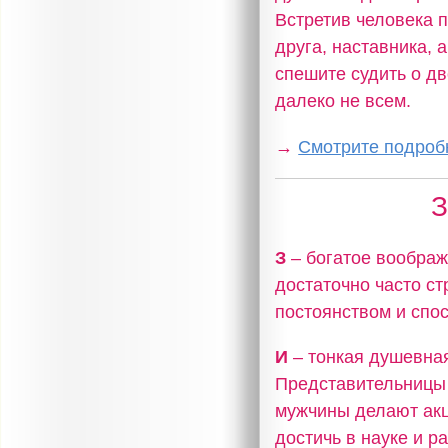
Встретив человека п
друга, наставника, 
спешите судить о дв
далеко не всем.
→
Смотрите подробн
З
З
– богатое воображ
достаточно часто с
постоянством и спо
И
– тонкая душевная
Представительницы 
мужчины делают акц
достичь в науке и р