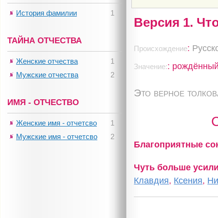
История фамилии
1
Версия 1. Чт
ТАЙНА ОТЧЕСТВА
:
Русск
Происхождение
Женские отчества
1
: рождённы
Значение:
Мужские отчества
2
Это верное толко
ИМЯ - ОТЧЕСТВО
Женские имя - отчетсво
1
Мужские имя - отчетсво
2
Благоприятные с
Чуть больше усил
Клавдия
,
Ксения
,
Ни