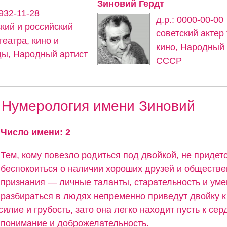
Зиновий Гердт
1932-11-28
д.р.: 0000-00-00
ский и российский
советский актер
театра, кино и
кино, Народный 
ды, Народный артист
СССР
Нумерология имени Зиновий
Число имени: 2
Тем, кому повезло родиться под двойкой, не придет
беспокоиться о наличии хороших друзей и обществе
признания — личные таланты, старательность и ум
разбираться в людях непременно приведут двойку к
силие и грубость, зато она легко находит пусть к сер
понимание и доброжелательность.