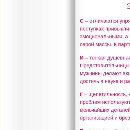
С
– отличаются упря
поступках привыкли
эмоциональными, а 
серой массы. К пар
И
– тонкая душевная
Представительницы 
мужчины делают акц
достичь в науке и р
Г
– щепетильность, 
проблем используют
мельчайших деталей
организацией и бре