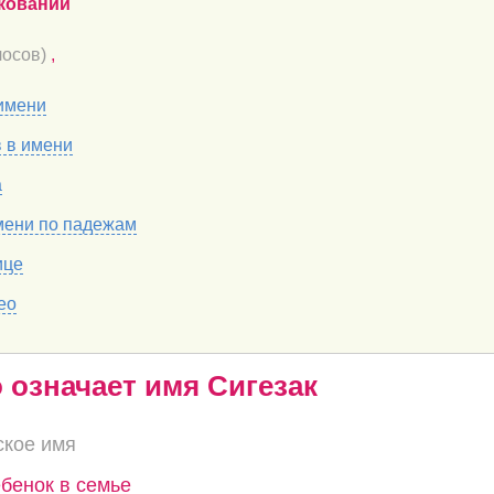
кований
осов)
,
имени
в в имени
а
мени по падежам
ице
ео
о означает имя Сигезак
ское имя
ебенок в семье