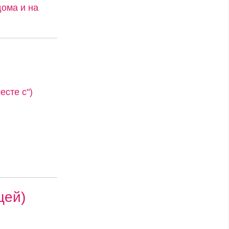
ома и на
сте с")
цей)