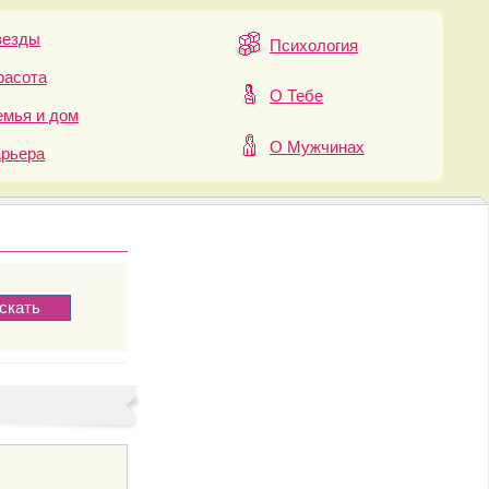
везды
Психология
расота
О Тебе
мья и дом
О Мужчинах
арьера