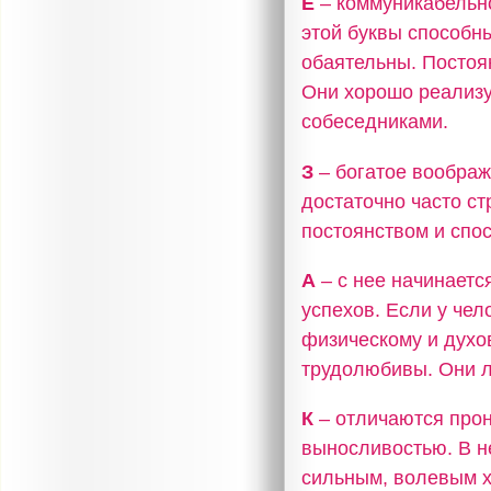
Е
– коммуникабельно
этой буквы способн
обаятельны. Постоя
Они хорошо реализу
собеседниками.
З
– богатое воображ
достаточно часто с
постоянством и спо
А
– с нее начинаетс
успехов. Если у чел
физическому и духо
трудолюбивы. Они л
К
– отличаются прон
выносливостью. В н
сильным, волевым х