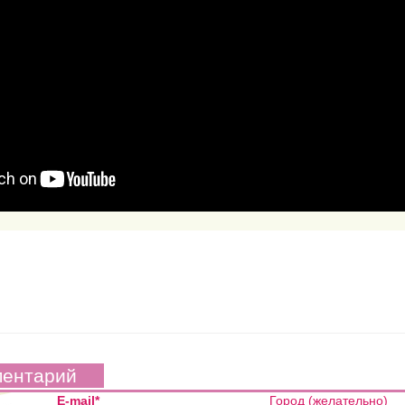
ментарий
E-mail*
Город (желательно)