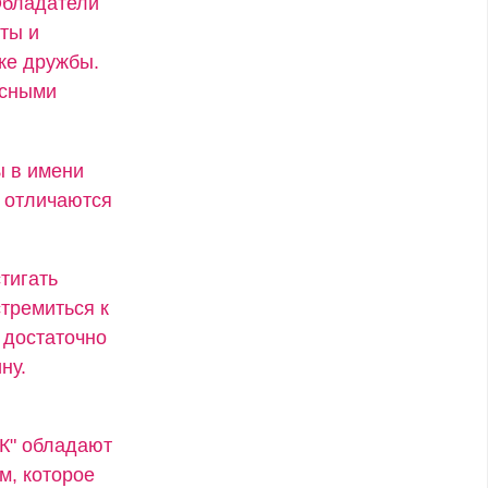
Обладатели
ты и
же дружбы.
есными
ы в имени
х отличаются
тигать
стремиться к
 достаточно
ну.
"К" обладают
м, которое