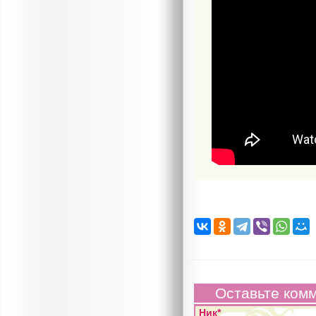
Оставьте ком
Ник*