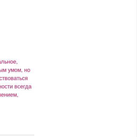
альное,
ым умом, но
дствоваться
ости всегда
пением,