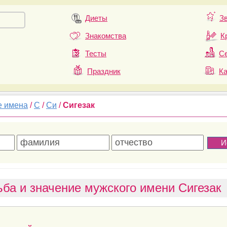
Диеты
З
Знакомства
К
Тесты
Се
Праздник
К
е имена
/
С
/
Си
/
Сигезак
ба и значение мужского имени Сигезак