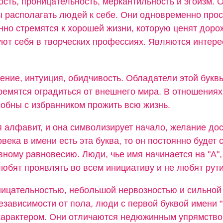
сть, проницательность, меркантильность и эгоизм. 
ы располагать людей к себе. Они одновременно прос
нно стремятся к хорошей жизни, которую ценят доро
ют себя в творческих профессиях. Являются интер
ение, интуиция, обидчивость. Обладатели этой букв
тремятся оградиться от внешнего мира. В отношения
собны с избранником прожить всю жизнь.
я алфавит, и она символизирует начало, желание дос
овека в имени есть эта буква, то он постоянно будет 
вному равновесию. Люди, чье имя начинается на "А",
юбят проявлять во всем инициативу и не любят рути
ицательностью, небольшой нервозностью и сильной
езависимости от пола, люди с первой буквой имени 
арактером. Они отличаются недюжинным упрямство