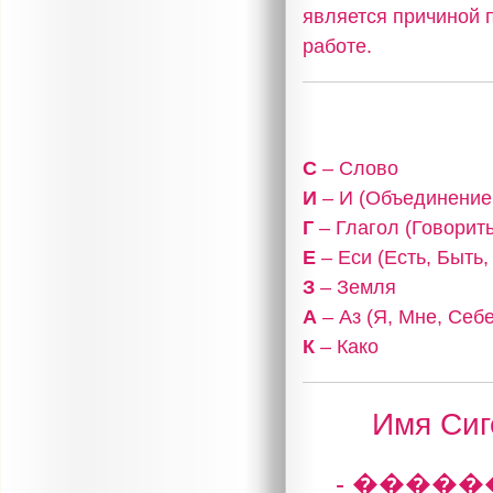
является причиной 
работе.
С
– Слово
И
– И (Объединение,
Г
– Глагол (Говорить
Е
– Еси (Есть, Быть
З
– Земля
А
– Аз (Я, Мне, Себе
К
– Како
Имя Сиг
- �����