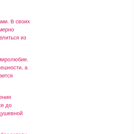
ми. В своих
змерно
елиться из
 миролюбие.
ешности, а
ается
ения
се до
 душевной