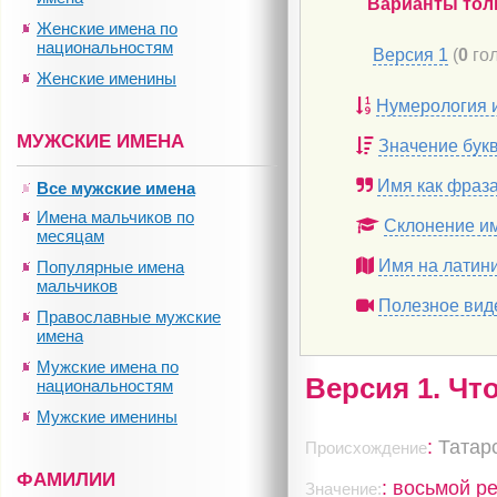
Варианты тол
Женские имена по
национальностям
Версия 1
(
0
гол
Женские именины
Нумерология 
МУЖСКИЕ ИМЕНА
Значение бук
Имя как фраз
Все мужские имена
Имена мальчиков по
Склонение и
месяцам
Имя на латин
Популярные имена
мальчиков
Полезное вид
Православные мужские
имена
Мужские имена по
Версия 1. Чт
национальностям
Мужские именины
:
Татар
Происхождение
ФАМИЛИИ
: восьмой р
Значение: