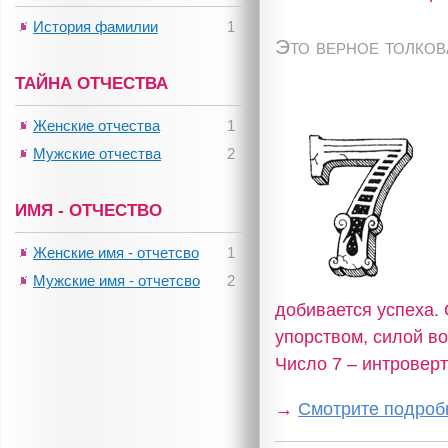
История фамилии
1
Это верное толко
ТАЙНА ОТЧЕСТВА
Женские отчества
1
Мужские отчества
2
ИМЯ - ОТЧЕСТВО
Женские имя - отчетсво
1
Мужские имя - отчетсво
2
добивается успеха.
упорством, силой во
Число 7 – интровер
→
Смотрите подробн