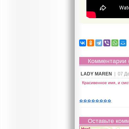
Комментарии 
LADY МАREN
|
07 Д
Красивенное имя, и смо
��������
Оставьте ком
Ник*