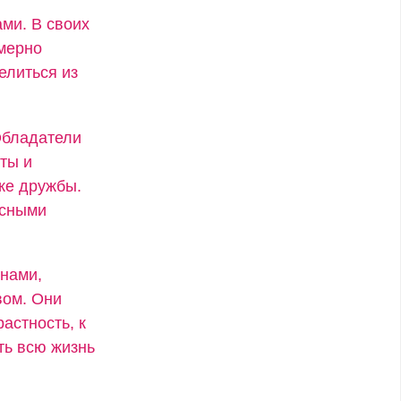
ми. В своих
змерно
елиться из
Обладатели
ты и
же дружбы.
есными
енами,
вом. Они
астность, к
ть всю жизнь