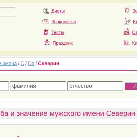
Диеты
З
Знакомства
К
Тесты
Се
Праздник
К
е имена
/
С
/
Се
/
Северин
ба и значение мужского имени Северин