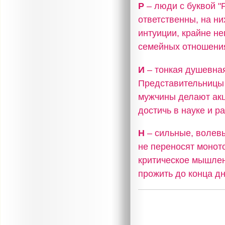
Р
– люди с буквой 
ответственны, на н
интуиции, крайне не
семейных отношения
И
– тонкая душевная
Представительницы 
мужчины делают акц
достичь в науке и р
Н
– сильные, волев
не переносят моното
критическое мышлен
прожить до конца дн