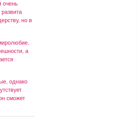
и очень
 развита
ерству, но в
 миролюбие.
ешности, а
ается
ые, однако
утствует
он сможет