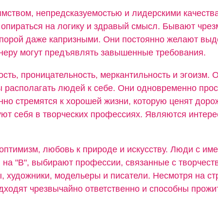
мством, непредсказуемостью и лидерскими качества
 опираться на логику и здравый смысл. Бывают чре
порой даже капризными. Они постоянно желают выд
тнеру могут предъявлять завышенные требования.
сть, проницательность, меркантильность и эгоизм. 
ы располагать людей к себе. Они одновременно прос
нно стремятся к хорошей жизни, которую ценят доро
ют себя в творческих профессиях. Являются интер
оптимизм, любовь к природе и искусству. Люди с им
 на "В", выбирают профессии, связанные с творчест
 художники, модельеры и писатели. Несмотря на стр
дходят чрезвычайно ответственно и способны прожи