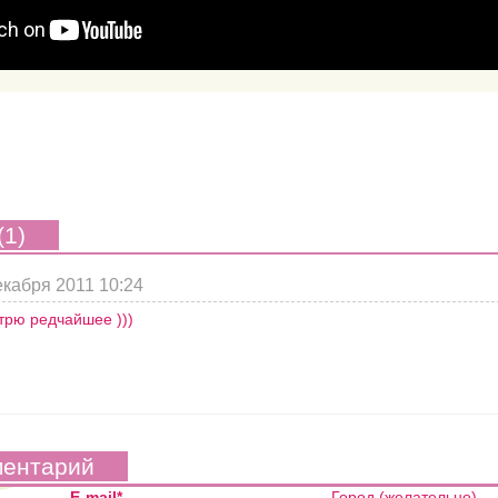
(1)
екабря 2011 10:24
трю редчайшее )))
ментарий
E-mail*
Город (желательно)