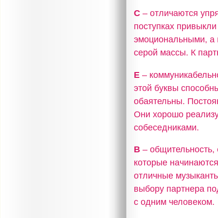
С
– отличаются упря
поступках привыкли
эмоциональными, а 
серой массы. К пар
Е
– коммуникабельно
этой буквы способн
обаятельны. Постоя
Они хорошо реализу
собеседниками.
В
– общительность, 
которые начинаются
отличные музыканты,
выбору партнера по
с одним человеком.