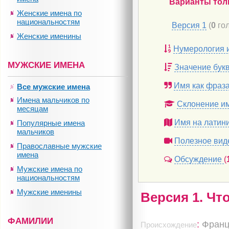
Варианты тол
Женские имена по
национальностям
Версия 1
(
0
гол
Женские именины
Нумерология 
МУЖСКИЕ ИМЕНА
Значение бук
Имя как фраз
Все мужские имена
Имена мальчиков по
Склонение и
месяцам
Имя на латин
Популярные имена
мальчиков
Полезное вид
Православные мужские
имена
Обсуждение
(
Мужские имена по
национальностям
Мужские именины
Версия 1. Чт
ФАМИЛИИ
:
Франц
Происхождение