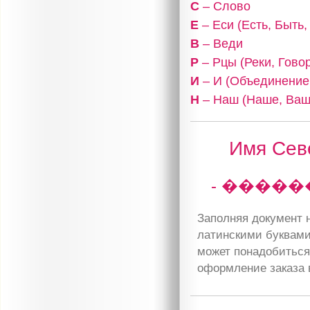
С
– Слово
Е
– Еси (Есть, Быть
В
– Веди
Р
– Рцы (Реки, Гово
И
– И (Объединение,
Н
– Наш (Наше, Ваш
Имя Севе
- �����
Заполняя документ н
латинскими буквами
может понадобиться 
оформление заказа 