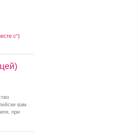
сте с")
цей)
ство
лийски вам
еля, при