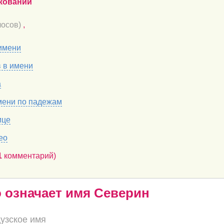
кований
осов)
,
имени
в в имени
а
мени по падежам
ице
ео
1
комментарий)
о означает имя Северин
узское имя