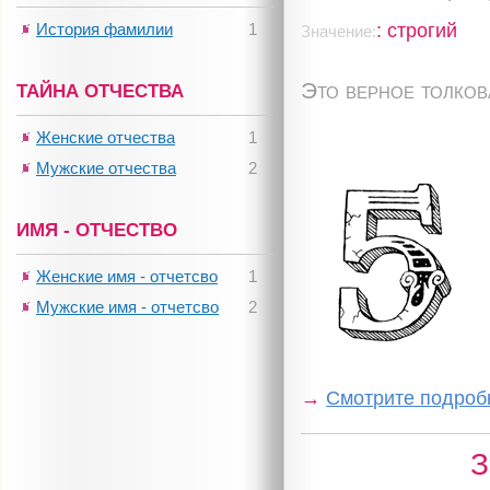
: строгий
История фамилии
1
Значение:
Это верное толко
ТАЙНА ОТЧЕСТВА
Женские отчества
1
Мужские отчества
2
ИМЯ - ОТЧЕСТВО
Женские имя - отчетсво
1
Мужские имя - отчетсво
2
→
Смотрите подробн
З