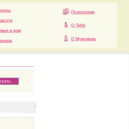
везды
Психология
расота
О Тебе
мья и дом
О Мужчинах
арьера