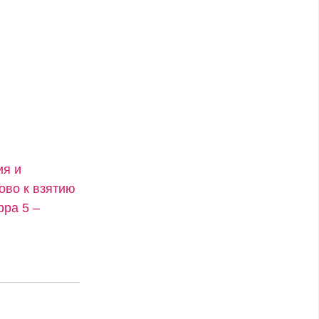
ия и
ово к взятию
фра 5 –