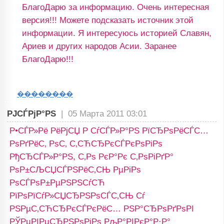
БлагоДарю за информацию. Очень интересная
версия!!! Можете подсказать источник этой
информации. Я интересуюсь историей Славян,
Ариев и других народов Асии. Заранее
БлагоДарю!!!
��������
РЈСЃРјР°РЅ
|
05 Марта 2011 03:01
Р•СЃР»Рё РёРјСЏ Р СѓСЃР»Р°РЅ РїСЂРѕРёСЃС…
РѕРґРёС‚ РѕС‚ С‚СЋСЂРєСЃРєРѕРіРѕ
РђСЂСЃР»Р°РЅ, С‚Рѕ РєР°Рє С‚РѕРіРґР°
РѕР±СЉСЏСЃРЅРёС‚СЊ РµРіРѕ
РѕСЃРѕР±РµРЅРЅСѓСЋ
РїРѕРїСѓР»СЏСЂРЅРѕСЃС‚СЊ Сѓ
РЅРµС‚СЋСЂРєСЃРєРёС… РЅР°СЂРѕРґРѕРІ
РЎРµРІРµСЂРЅРѕРіРѕ РљР°РІРєР°Р·Р°