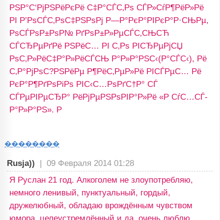
РЅР°С‘РјРЅРёРєРё С‡Р°СЃС‚Рѕ СЃР»СѓР¶РёР»Рё
РІ Р’РѕСЃС‚РѕС‡РЅРѕРј Р—Р°РєР°РІРєР°Р·СЊРµ,
РѕСЃРѕР±РѕР№ РґРѕР±Р»РµСЃС‚СЊСЋ
СЃСЂРµРґРё РЅРёС… РІ С‚Рѕ РІСЂРµРјСЏ
РѕС‚Р»РёС‡Р°Р»РёСЃСЊ Р°Р»Р°РЅС‹(Р°СЃС‹), Рё
С‚Р°РјРѕС?РЅРёРµ Р¶РёС‚РµР»Рё РІСЃРµС… Рё
РєР°Р¶РґРѕРіРѕ РІС‹С…РѕРґС†Р° СЃ
СЃРµРІРµСЂР° РёРјРµРЅРѕРІР°Р»Рё «Р СѓС…СЃ-
Р°Р»Р°РЅ». Р
��������
Rusja))
|
09 Февраля 2014 01:28
Я Руслан 21 год. Алкоголем не злоупотребляю,
немного ленивый, пунктуальный, гордый,
дружелюбный, обладаю врождённым чувством
юмора, целеустремлённый и да, очень люблю