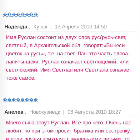
��������
Надежда
, Курск |
13 Апреля 2013 14:50
Имя Руслан состоит из двух слов рус(русь-свет,
светлый, в Архангельской обл. говорят:«Вынеси
цветок на русь», т.е. на свет. Лан-это часть слова
ланиты-щёки. Руслан означает светлощёкий, или
светлокожий. Имя Светлан или Светлана означает
тоже самое.
��������
Анелеа
, Новокузнецк |
06 Августа 2010 18:27
Моего сына зовут Руслан. Все про него. Очень нас
любит, но при этом просит братика или сестренку,
и если друзья приходят с маленькими детьми, то