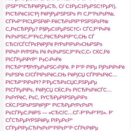
(РЅР°РїСЂРёРјРµСЂ, Сѓ С‡РµС‡РµРЅС†РµРІ),
РїСЂРёС‡С‘Рј РёРјРµРЅРЅРѕ РІ С‚Р°РєРѕР№,
СЃР»Р°РІСЏРЅРёР·РёСЂРѕРІР°РЅРЅРѕР№
С„РѕСЂРјРµ? Р§РµС‡РµРЅС†С‹ СЃС‚Р°Р»Рё
РєРѕРЅС‚Р°РєС‚РёСЂРѕРІР°С‚СЊ СЃ
СЂСѓСЃСЃРєРёРјРё РґРѕРІРѕР»СЊРЅРѕ
РїРѕР·РґРЅРѕ Рё РєРѕРЅС‚Р°РєС‚С‹ СЌС‚Рё
РІСЃРµРіРґР° Р±С‹Р»Рё
РІСЂР°Р¶РґРµР±РЅС‹РјРё. Р Р°Р·РІРµ РјРѕРіР»Рё
РѕРЅРё СѓСЃРІРѕРёС‚СЊ РёРјСЏ СЃРІРѕРёС…
РІСЂР°РіРѕРІ? Р’РµСЂРѕСЏС‚РЅРµРµ
РІСЃРµРіРѕ, РёРјСЏ СЌС‚Рѕ РїСЂРѕРёСЃС…
РѕРґРёС‚ РѕС‚ РґСЂРµРІРЅРµРіРѕ
СЌС‚РЅРѕРЅРёРјР° РїСЂРµРґРєРѕРІ
РѕСЃРµС‚РёРЅ — «СЂСѓС…СЃ-Р°Р»Р°РЅ». Р’
СЃСЂРµРґРЅРёРµ РІРµРєР°
СЃРµРІРµСЂРѕРєР°РІРєР°Р·СЃРєРёРµ