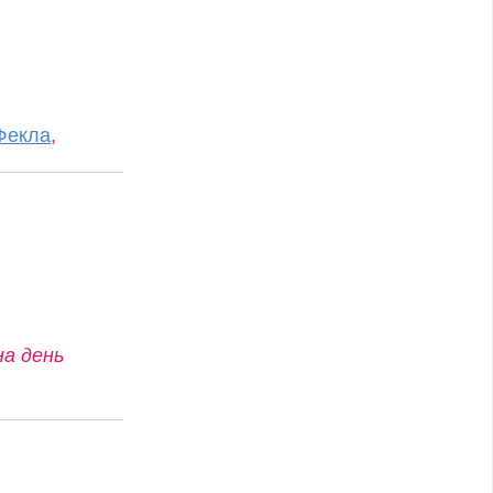
Фекла
,
на день