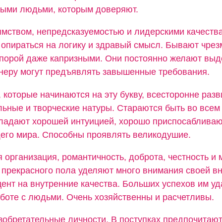
ными людьми, которым доверяют.
мством, непредсказуемостью и лидерскими качества
 опираться на логику и здравый смысл. Бывают чре
порой даже капризными. Они постоянно желают выд
тнеру могут предъявлять завышенные требования.
 которые начинаются на эту букву, всесторонне разв
льные и творческие натуры. Стараются быть во всем
ладают хорошей интуицией, хорошо приспосабливаю
его мира. Способны проявлять великодушие.
 организация, романтичность, доброта, честность и
прекрасного пола уделяют много внимания своей вн
ент на внутренние качества. Больших успехов им уд
аботе с людьми. Очень хозяйственны и расчетливы.
зобретательные личности. В поступках предпочитаю