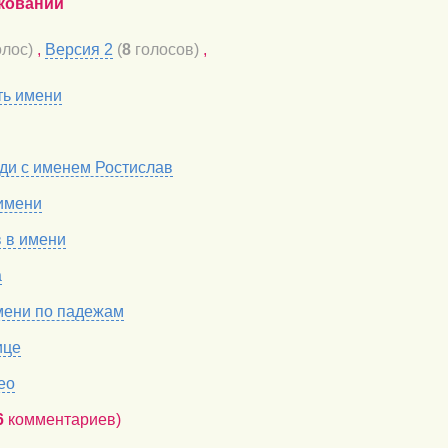
кований
лос)
,
Версия 2
(
8
голосов)
,
ть имени
ди с именем Ростислав
имени
в в имени
а
мени по падежам
ице
ео
6
комментариев)