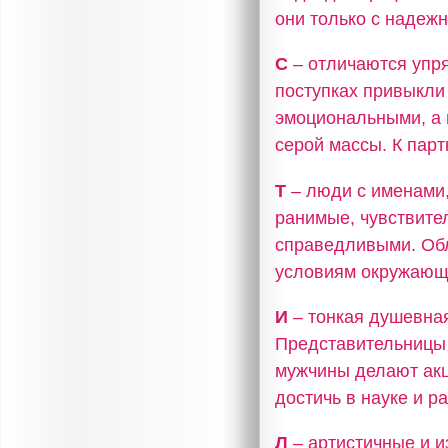
они только с надеж
С
– отличаются упря
поступках привыкли
эмоциональными, а 
серой массы. К пар
Т
– люди с именами,
ранимые, чувствите
справедливыми. Об
условиям окружающ
И
– тонкая душевная
Представительницы 
мужчины делают акц
достичь в науке и р
Л
– артистичные и и