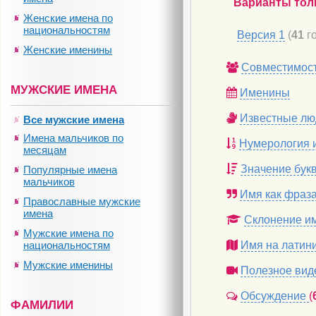
Варианты тол
Женские имена по
национальностям
Версия 1
(
41
го
Женские именины
Совместимос
МУЖСКИЕ ИМЕНА
Именины
Известные лю
Все мужские имена
Имена мальчиков по
Нумерология 
месяцам
Значение бук
Популярные имена
мальчиков
Имя как фраз
Православные мужские
имена
Склонение и
Мужские имена по
национальностям
Имя на латин
Мужские именины
Полезное вид
Обсуждение
(
ФАМИЛИИ