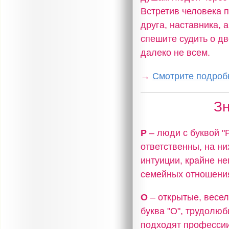
Встретив человека п
друга, наставника, 
спешите судить о дв
далеко не всем.
→
Смотрите подробн
Зн
Р
– люди с буквой 
ответственны, на н
интуиции, крайне не
семейных отношения
О
– открытые, весел
буква "О", трудолю
подходят профессии