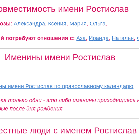
овместимость имени Ростислав
оюзы
:
Александра
,
Ксения
,
Мария
,
Ольга
,
ий потребуют отношения с:
Аза
,
Ираида
,
Наталья
,
Именины имени Ростислав
ны имени Ростислав по православному календарю
ка только одни - это либо именины приходящиеся 
вые после дня рождения
естные люди с именем Ростислав