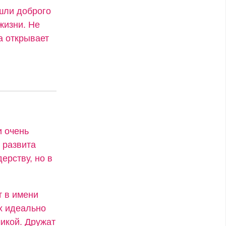
ашли доброго
жизни. Не
а открывает
и очень
 развита
ерству, но в
т в имени
х идеально
икой. Дружат