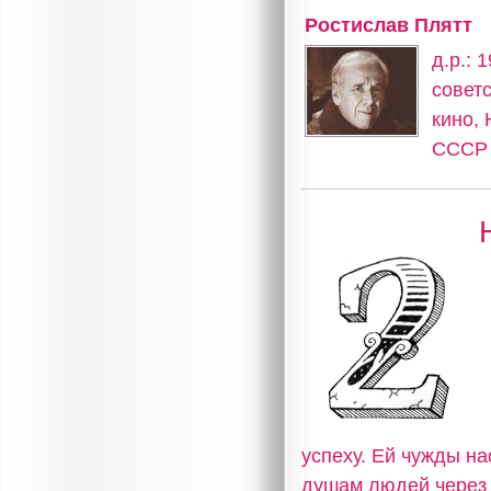
Ростислав Плятт
д.р.: 
советс
кино,
СССР
успеху. Ей чужды на
душам людей через 