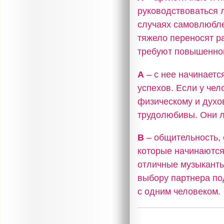
руководствоваться 
случаях самовлюбле
тяжело переносят р
требуют повышенног
А
– с нее начинаетс
успехов. Если у чел
физическому и духо
трудолюбивы. Они л
В
– общительность, 
которые начинаются
отличные музыканты,
выбору партнера по
с одним человеком.