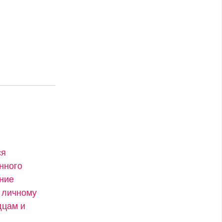
ся
нного
ение
 личному
дцам и