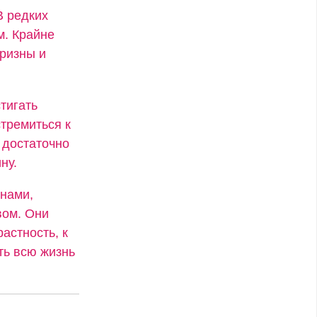
В редких
м. Крайне
ризны и
тигать
стремиться к
 достаточно
ну.
енами,
вом. Они
астность, к
ть всю жизнь