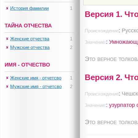
История фамилии
1
Версия 1. Чт
ТАЙНА ОТЧЕСТВА
:
Русск
Происхождение
Женские отчества
1
: Умножающ
Значение:
Мужские отчества
2
Это верное толко
ИМЯ - ОТЧЕСТВО
Версия 2. Чт
Женские имя - отчетсво
1
Мужские имя - отчетсво
2
:
Чешск
Происхождение
: узурпатор
Значение:
Это верное толко