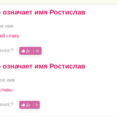
о означает имя Ростислав
ое имя
ий славу
вание?
Да
41
о означает имя Ростислав
ое имя
 славы
вание?
Да
8