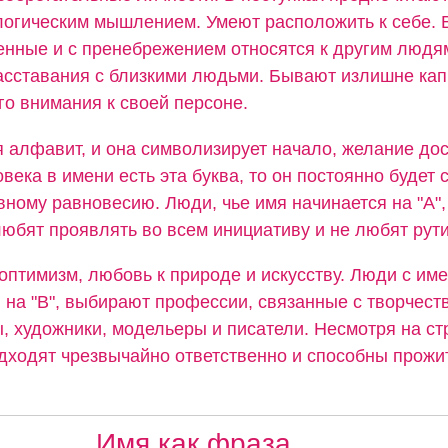
логическим мышлением. Умеют расположить к себе. 
нные и с пренебрежением относятся к другим людя
асставания с близкими людьми. Бывают излишне кап
о внимания к своей персоне.
я алфавит, и она символизирует начало, желание дос
овека в имени есть эта буква, то он постоянно будет 
вному равновесию. Люди, чье имя начинается на "А",
юбят проявлять во всем инициативу и не любят рути
оптимизм, любовь к природе и искусству. Люди с им
 на "В", выбирают профессии, связанные с творчест
 художники, модельеры и писатели. Несмотря на стр
дходят чрезвычайно ответственно и способны прожи
Имя как фраза