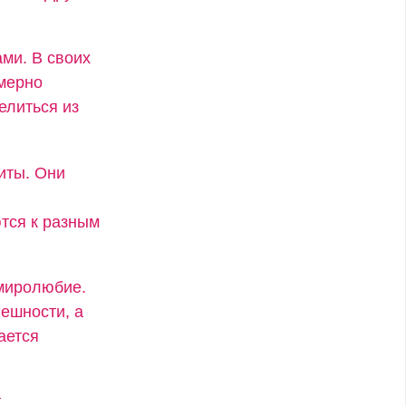
ми. В своих
змерно
елиться из
иты. Они
тся к разным
 миролюбие.
ешности, а
ается
т