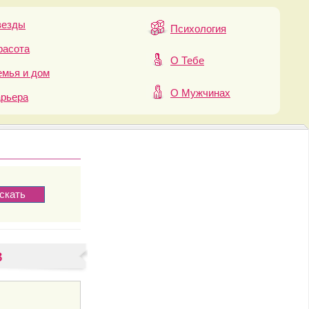
везды
Психология
расота
О Тебе
мья и дом
О Мужчинах
арьера
в