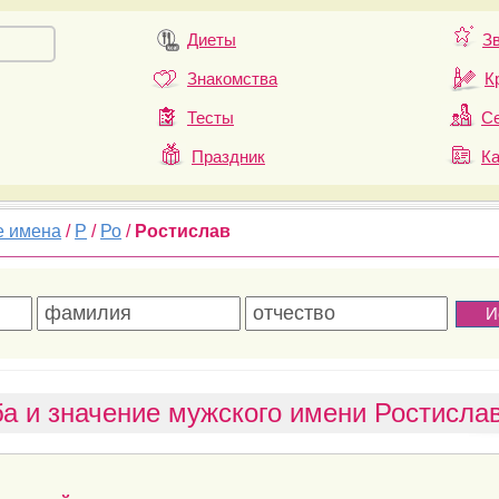
Диеты
З
Знакомства
К
Тесты
Се
Праздник
К
е имена
/
Р
/
Ро
/
Ростислав
а и значение мужского имени Ростисла