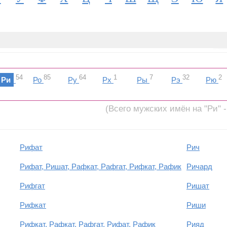
54
85
64
1
7
32
2
Ри
Ро
Ру
Рх
Ры
Рэ
Рю
(Всего мужских имён на "Ри" -
Рифат
Рич
Рифат, Ришат, Рафкат, Рафгат, Рифкат, Рафик
Ричард
Рифгат
Ришат
Рифкат
Риши
Рифкат, Рафкат, Рафгат, Рифат, Рафик
Рияд