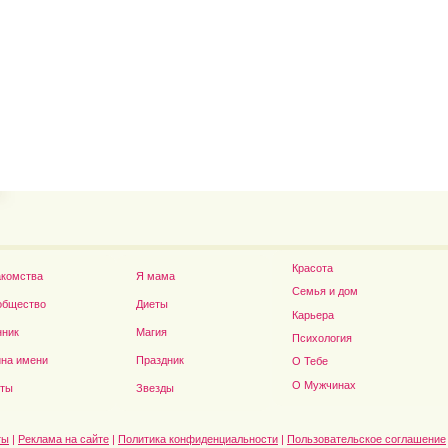
Владимир Путин сдел
Футболист Игорь Акинфеев...
а...
Красота
акомства
Я мама
Семья и дом
общество
Диеты
Карьера
нник
Магия
Психология
на имени
Праздник
О Тебе
Дэниел Рэдклифф...
О Мужчинах
сты
Звезды
ты
|
Реклама на сайте
|
Политика конфиденциальности
|
Пользовательское соглашение