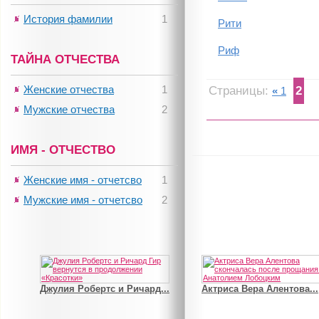
История фамилии
1
Рити
Риф
ТАЙНА ОТЧЕСТВА
Женские отчества
1
Страницы:
2
«
1
Мужские отчества
2
ИМЯ - ОТЧЕСТВО
Женские имя - отчетсво
1
Мужские имя - отчетсво
2
Джулия Робертс и Ричард...
Актриса Вера Алентова...