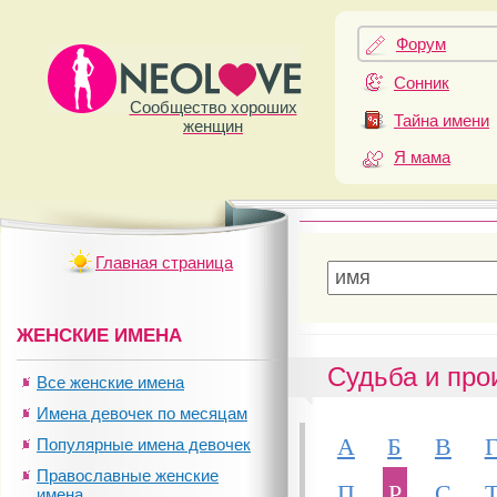
Форум
Сонник
Сообщество хороших
Тайна имени
женщин
Я мама
Главная страница
ЖЕНСКИЕ ИМЕНА
Судьба и про
Все женские имена
Имена девочек по месяцам
А
Б
В
Популярные имена девочек
Православные женские
П
Р
С
имена