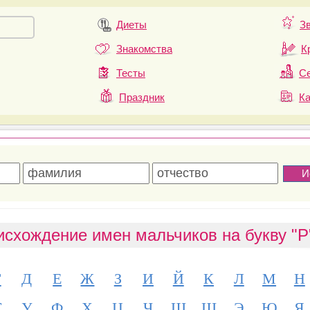
Диеты
З
Знакомства
К
Тесты
Се
Праздник
К
исхождение имен мальчиков на букву "Р
Г
Д
Е
Ж
З
И
Й
К
Л
М
Н
Т
У
Ф
Х
Ц
Ч
Ш
Щ
Э
Ю
Я