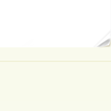
ал...