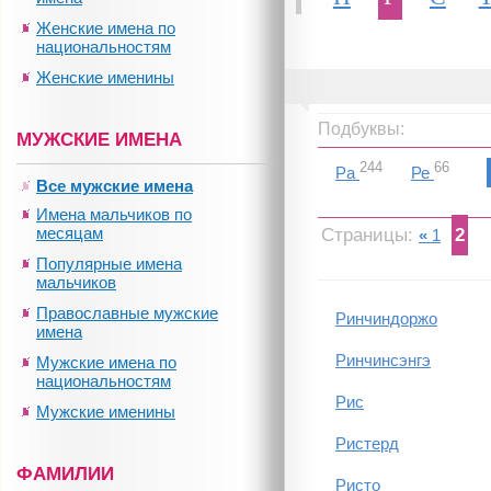
Женские имена по
национальностям
Женские именины
Подбуквы:
МУЖСКИЕ ИМЕНА
244
66
Ра
Ре
Все мужские имена
Имена мальчиков по
месяцам
Страницы:
2
«
1
Популярные имена
мальчиков
Православные мужские
Ринчиндоржо
имена
Ринчинсэнгэ
Мужские имена по
национальностям
Рис
Мужские именины
Ристерд
ФАМИЛИИ
Ристо