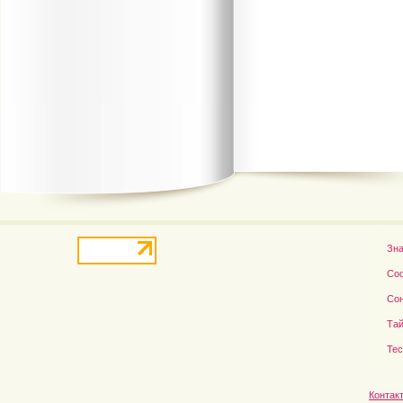
В деле о гибели Роба...
Рэдклифф и Фелтон снов
Зн
Со
Со
Тай
Те
Контак