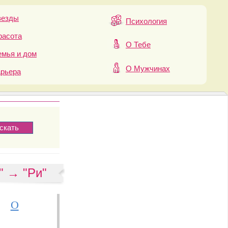
везды
Психология
расота
О Тебе
мья и дом
О Мужчинах
арьера
" → "Ри"
О