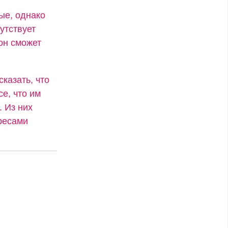
ые, однако
утствует
он сможет
сказать, что
се, что им
. Из них
ресами