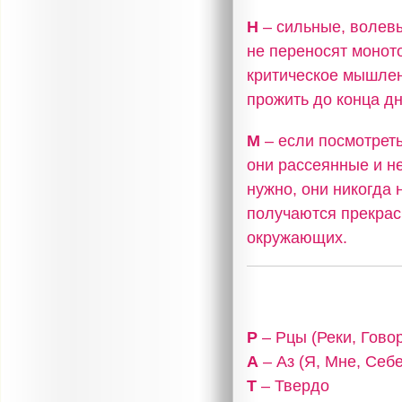
Н
– сильные, волев
не переносят моното
критическое мышлен
прожить до конца дн
М
– если посмотреть
они рассеянные и не
нужно, они никогда 
получаются прекрас
окружающих.
Р
– Рцы (Реки, Гово
А
– Аз (Я, Мне, Себе
Т
– Твердо