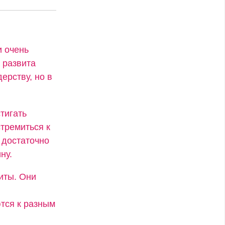
и очень
 развита
ерству, но в
тигать
стремиться к
 достаточно
ну.
иты. Они
тся к разным