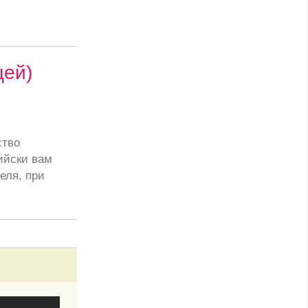
цей)
ство
ийски вам
еля, при