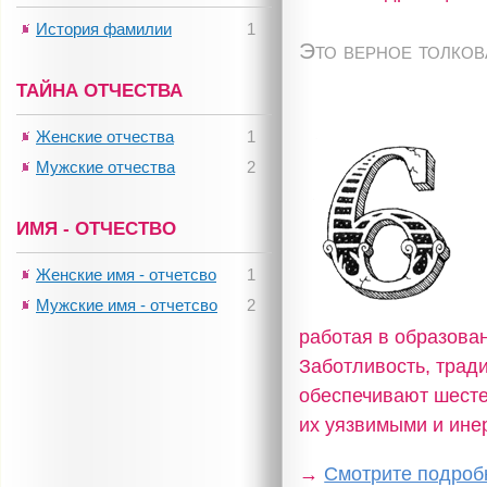
История фамилии
1
Это верное толко
ТАЙНА ОТЧЕСТВА
Женские отчества
1
Мужские отчества
2
ИМЯ - ОТЧЕСТВО
Женские имя - отчетсво
1
Мужские имя - отчетсво
2
работая в образова
Заботливость, трад
обеспечивают шестер
их уязвимыми и ине
→
Смотрите подробн