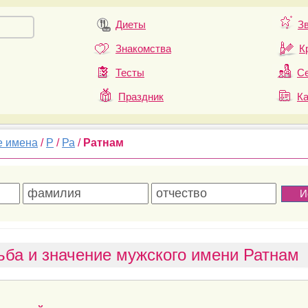
Диеты
З
Знакомства
К
Тесты
Се
Праздник
К
е имена
/
Р
/
Ра
/
Ратнам
ьба и значение мужского имени Ратнам