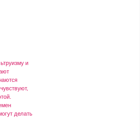
ьтруизму и
вают
учаются
чувствуют,
той.
емен
могут делать