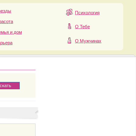
везды
Психология
расота
О Тебе
мья и дом
О Мужчинах
арьера