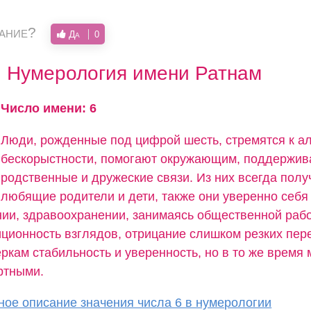
вание?
Да
0
Нумерология имени Ратнам
Число имени: 6
Люди, рожденные под цифрой шесть, стремятся к ал
бескорыстности, помогают окружающим, поддержи
родственные и дружеские связи. Из них всегда пол
любящие родители и дети, также они уверенно себя 
нии, здравоохранении, занимаясь общественной рабо
иционность взглядов, отрицание слишком резких пер
кам стабильность и уверенность, но в то же время 
ртными.
ое описание значения числа 6 в нумерологии