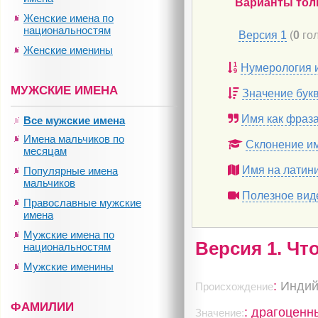
Варианты тол
Женские имена по
национальностям
Версия 1
(
0
гол
Женские именины
Нумерология 
МУЖСКИЕ ИМЕНА
Значение бук
Имя как фраз
Все мужские имена
Имена мальчиков по
Склонение и
месяцам
Имя на латин
Популярные имена
мальчиков
Полезное вид
Православные мужские
имена
Мужские имена по
Версия 1. Чт
национальностям
Мужские именины
:
Индий
Происхождение
ФАМИЛИИ
: драгоценн
Значение: