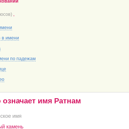
кований
осов)
,
имени
в в имени
а
мени по падежам
ице
ео
о означает имя Ратнам
ское имя
ый камень