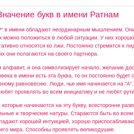
Значение букв в имени Ратнам
"Р" в имени обладают неординарным мышлением. Он
их можно положиться в любой ситуации. У них хорошо
гативно относятся ко лжи. Постоянно стремятся к лид
х они полагаются на своего партнера.
я алфавит, и она символизирует начало, желание дос
овека в имени есть эта буква, то он постоянно будет 
вному равновесию. Люди, чье имя начинается на "А",
юбят проявлять во всем инициативу и не любят рути
 которые начинаются на эту букву, всесторонне разв
льные и творческие натуры. Стараются быть во всем
ладают хорошей интуицией, хорошо приспосабливаю
его мира. Способны проявлять великодушие.