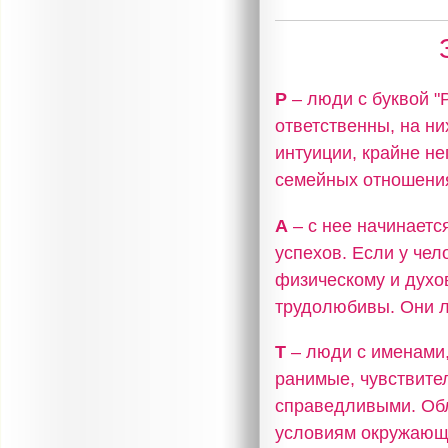
Р
– люди с буквой 
ответственны, на н
интуиции, крайне не
семейных отношения
А
– с нее начинаетс
успехов. Если у чел
физическому и духо
трудолюбивы. Они л
Т
– люди с именами,
ранимые, чувствите
справедливыми. Об
условиям окружающ