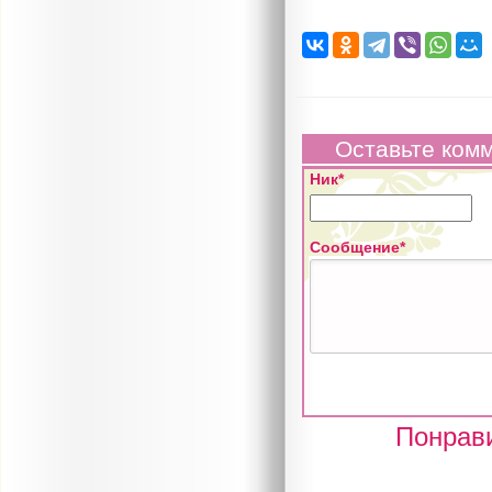
Оставьте ком
Ник*
Сообщение*
Понрави