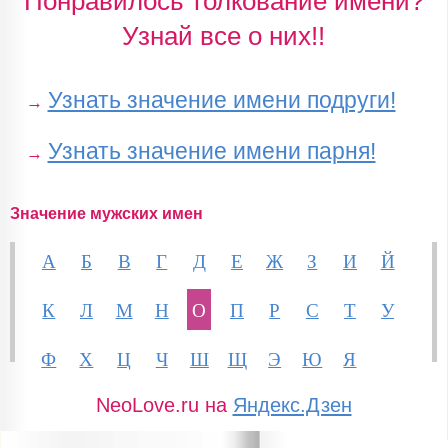
Понравилось толкование имени?
Узнай все о них!!
Узнать значение имени подруги!
→
Узнать значение имени парня!
→
Значение мужских имен
А
Б
В
Г
Д
Е
Ж
З
И
Й
К
Л
М
Н
О
П
Р
С
Т
У
Ф
Х
Ц
Ч
Ш
Щ
Э
Ю
Я
NeoLove.ru на
Яндекс.Дзен