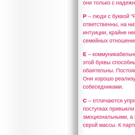
они только с надеж
Р
– люди с буквой 
ответственны, на н
интуиции, крайне не
семейных отношения
Е
– коммуникабельно
этой буквы способн
обаятельны. Постоя
Они хорошо реализу
собеседниками.
С
– отличаются упря
поступках привыкли
эмоциональными, а 
серой массы. К пар