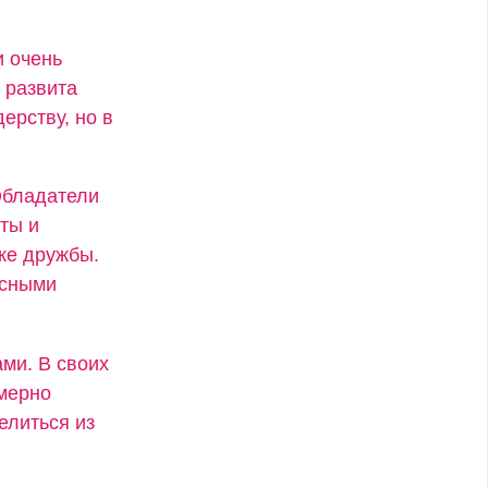
и очень
 развита
ерству, но в
Обладатели
ты и
же дружбы.
есными
ми. В своих
змерно
елиться из