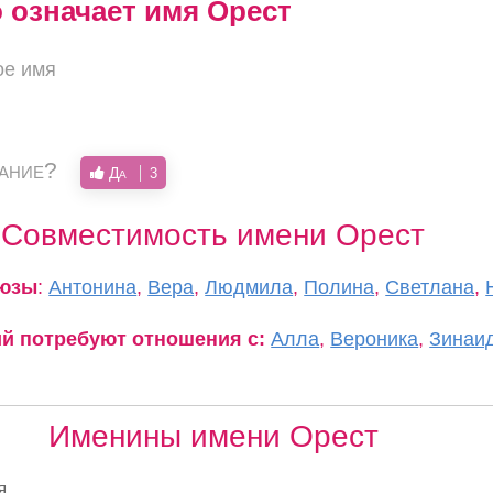
о означает имя Орест
ое имя
вание?
Да
3
Совместимость имени Орест
оюзы
:
Антонина
,
Вера
,
Людмила
,
Полина
,
Светлана
,
ий потребуют отношения с:
Алла
,
Вероника
,
Зинаи
Именины имени Орест
я,