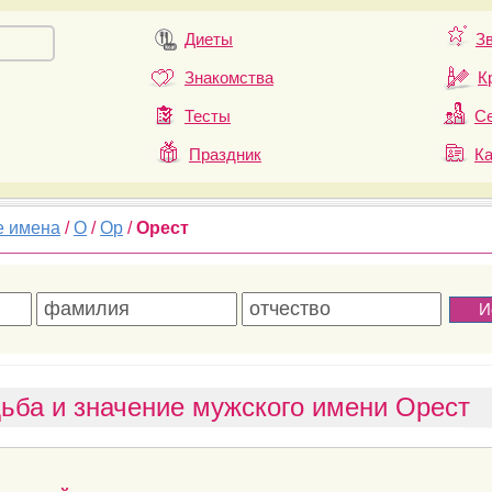
Диеты
З
Знакомства
К
Тесты
Се
Праздник
К
е имена
/
О
/
Ор
/
Орест
ьба и значение мужского имени Орест