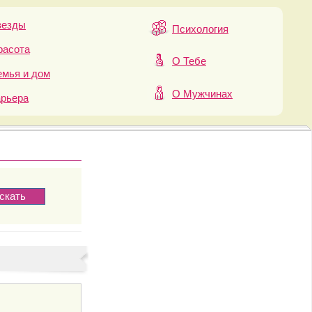
везды
Психология
расота
О Тебе
мья и дом
О Мужчинах
арьера