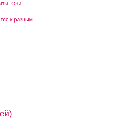
иты. Они
тся к разным
ей)