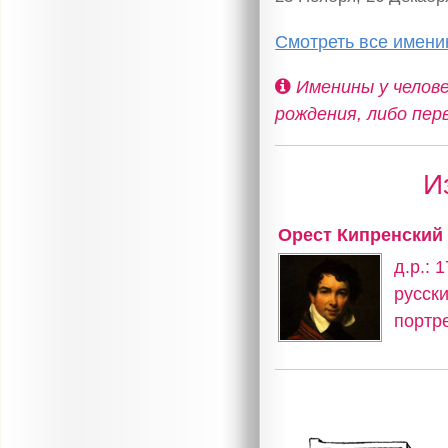
Смотреть все имени
Именины у челове
рождения, либо пер
И
Орест Кипренский
д.р.: 
русск
портр