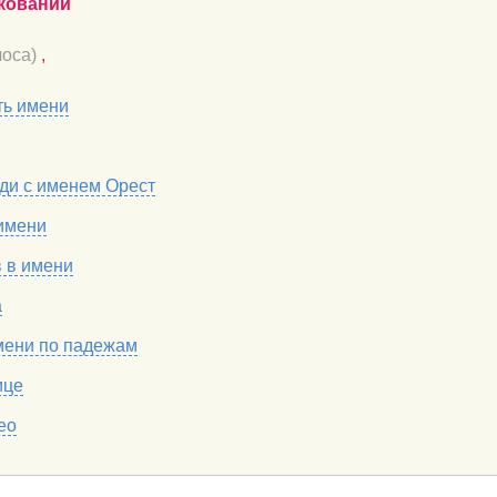
кований
оса)
,
ть имени
ди с именем Орест
имени
в в имени
а
мени по падежам
ице
ео