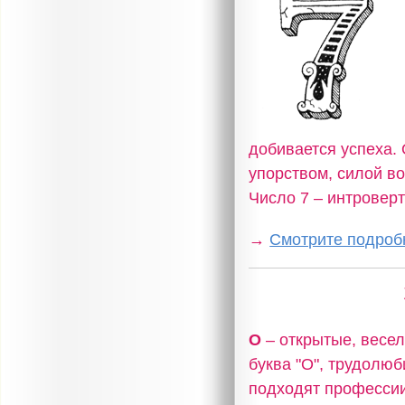
добивается успеха.
упорством, силой во
Число 7 – интровер
→
Смотрите подробн
О
– открытые, весел
буква "О", трудолю
подходят профессии