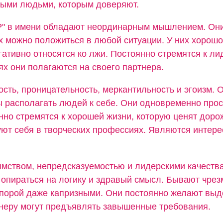
ными людьми, которым доверяют.
"Р" в имени обладают неординарным мышлением. Он
их можно положиться в любой ситуации. У них хорошо
гативно относятся ко лжи. Постоянно стремятся к лид
х они полагаются на своего партнера.
сть, проницательность, меркантильность и эгоизм. 
ы располагать людей к себе. Они одновременно прос
нно стремятся к хорошей жизни, которую ценят доро
ют себя в творческих профессиях. Являются интер
мством, непредсказуемостью и лидерскими качества
 опираться на логику и здравый смысл. Бывают чре
порой даже капризными. Они постоянно желают выд
тнеру могут предъявлять завышенные требования.