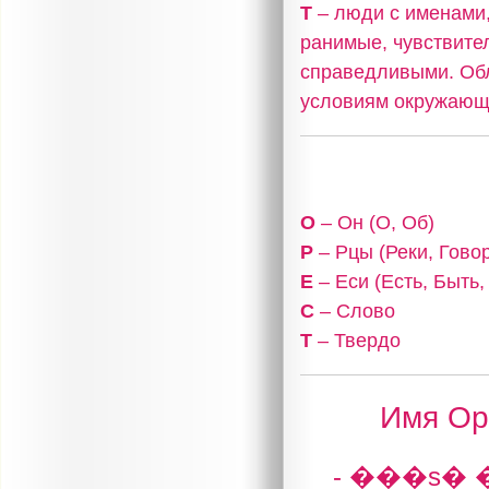
Т
– люди с именами,
ранимые, чувствите
справедливыми. Об
условиям окружающ
О
– Он (О, Об)
Р
– Рцы (Реки, Гово
Е
– Еси (Есть, Быть
С
– Слово
Т
– Твердо
Имя Оре
- ���s� 