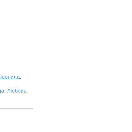
Неонила
,
да
,
Любовь
,