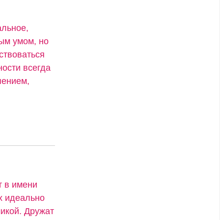
альное,
ым умом, но
дствоваться
ости всегда
пением,
т в имени
х идеально
икой. Дружат