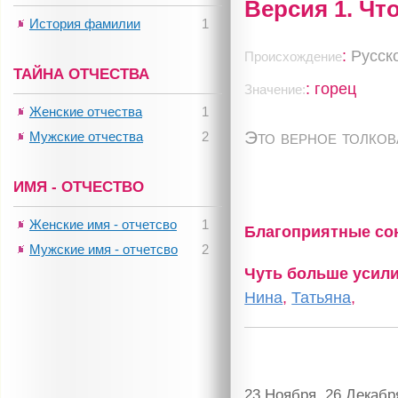
Версия 1. Чт
История фамилии
1
:
Русск
Происхождение
ТАЙНА ОТЧЕСТВА
: горец
Значение:
Женские отчества
1
Это верное толко
Мужские отчества
2
ИМЯ - ОТЧЕСТВО
Женские имя - отчетсво
1
Благоприятные с
Мужские имя - отчетсво
2
Чуть больше усил
Нина
,
Татьяна
,
23 Ноября, 26 Декабр