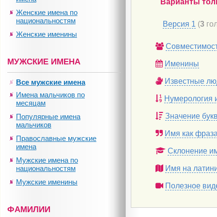
Варианты тол
Женские имена по
национальностям
Версия 1
(
3
гол
Женские именины
Совместимос
МУЖСКИЕ ИМЕНА
Именины
Известные лю
Все мужские имена
Имена мальчиков по
Нумерология 
месяцам
Значение бук
Популярные имена
мальчиков
Имя как фраз
Православные мужские
имена
Склонение и
Мужские имена по
национальностям
Имя на латин
Мужские именины
Полезное вид
ФАМИЛИИ