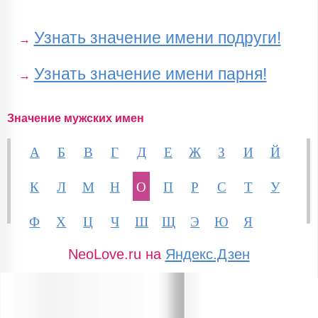
Узнать значение имени подруги!
→
Узнать значение имени парня!
→
Значение мужских имен
А
Б
В
Г
Д
Е
Ж
З
И
Й
К
Л
М
Н
О
П
Р
С
Т
У
Ф
Х
Ц
Ч
Ш
Щ
Э
Ю
Я
NeoLove.ru на
Яндекс.Дзен