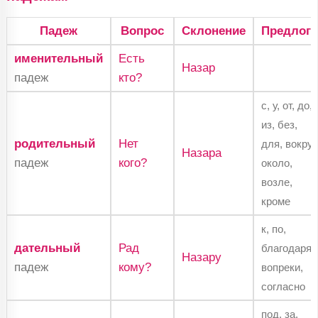
Падеж
Вопрос
Склонение
Предлоги
именительный
Есть
Назар
падеж
кто?
с, у, от, до,
из, без,
родительный
Нет
для, вокруг,
Назара
падеж
кого?
около,
возле,
кроме
к, по,
дательный
Рад
благодаря,
Назару
падеж
кому?
вопреки,
согласно
под, за,