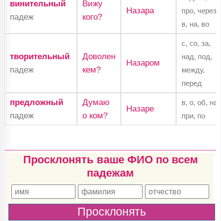
винительный
Вижу
Назара
про, через,
падеж
кого?
в, на, во
с, со, за,
творительный
Доволен
над, под,
Назаром
падеж
кем?
между,
перед
предложный
Думаю
в, о, об, на,
Назаре
падеж
о ком?
при, по
Просклонять ваше ФИО по всем
падежам