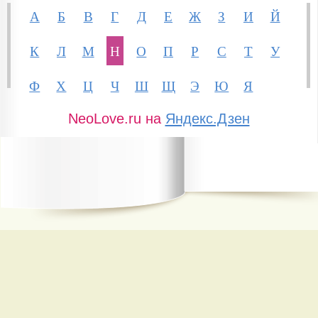
А
Б
В
Г
Д
Е
Ж
З
И
Й
К
Л
М
Н
О
П
Р
С
Т
У
Ф
Х
Ц
Ч
Ш
Щ
Э
Ю
Я
NeoLove.ru на
Яндекс.Дзен