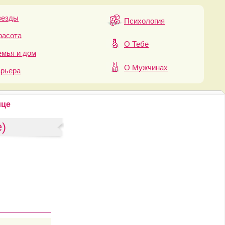
везды
Психология
расота
О Тебе
мья и дом
О Мужчинах
арьера
ице
)