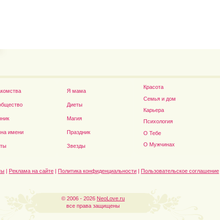
Владимир Путин сдел
Футболист Игорь Акинфеев...
а...
Красота
акомства
Я мама
Семья и дом
общество
Диеты
Карьера
нник
Магия
Психология
на имени
Праздник
О Тебе
Дэниел Рэдклифф...
О Мужчинах
сты
Звезды
ты
|
Реклама на сайте
|
Политика конфиденциальности
|
Пользовательское соглашение
© 2006 - 2026
NeoLove.ru
все права защищены