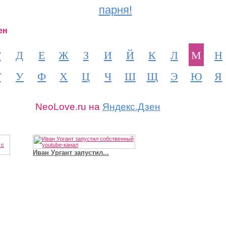
парня!
ен
Г
Д
Е
Ж
З
И
Й
К
Л
М
Н
Т
У
Ф
Х
Ц
Ч
Ш
Щ
Э
Ю
Я
NeoLove.ru на
Яндекс.Дзен
Иван Ургант запустил...