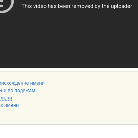
оисхождение имени
ени по падежам
имени
 в имени