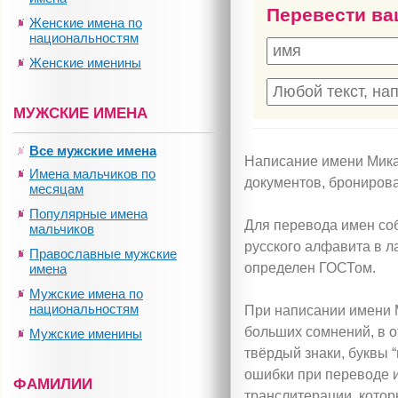
Перевести ва
Женские имена по
национальностям
Женские именины
МУЖСКИЕ ИМЕНА
Все мужские имена
Написание имени Мика
Имена мальчиков по
документов, бронирова
месяцам
Популярные имена
Для перевода имен соб
мальчиков
русского алфавита в л
Православные мужские
определен ГОСТом.
имена
Мужские имена по
национальностям
При написании имени 
больших сомнений, в от
Мужские именины
твёрдый знаки, буквы “
ошибки при переводе 
ФАМИЛИИ
транслитерации, котор