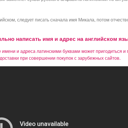
йском, следует писать сначала имя Микала, потом отчеств
ильно написать имя и адрес на английском яз
 имени и адреса латинскими буквами может пригодиться и 
доставки при совершении покупок с зарубежных сайтов.