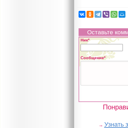
Оставьте ком
Ник*
Сообщение*
Понрави
Узнать 
→