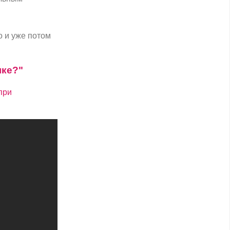
о и уже потом
ыке?"
при