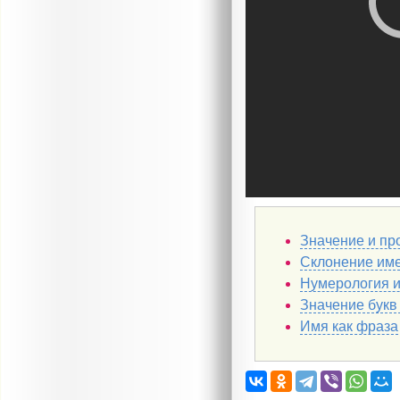
Значение и пр
Склонение им
Нумерология 
Значение букв
Имя как фраза