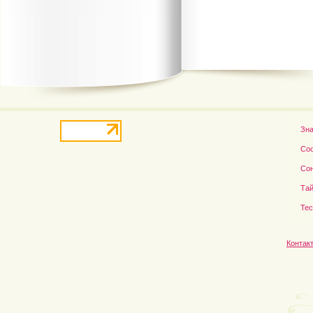
В деле о гибели Роба...
Рэдклифф и Фелтон снов
Зн
Со
Со
Тай
Те
Контак