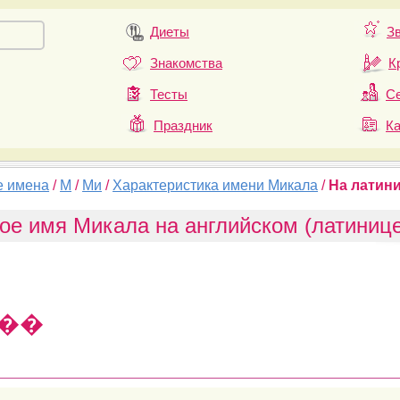
Диеты
З
Знакомства
К
Тесты
Се
Праздник
К
е имена
/
М
/
Ми
/
Характеристика имени Микала
/
На латин
ое имя Микала на английском (латинице
��