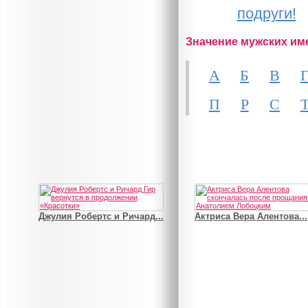
подруги!
Значение мужских им
А
Б
В
П
Р
С
Джулия Робертс и Ричард...
Актриса Вера Алентова...