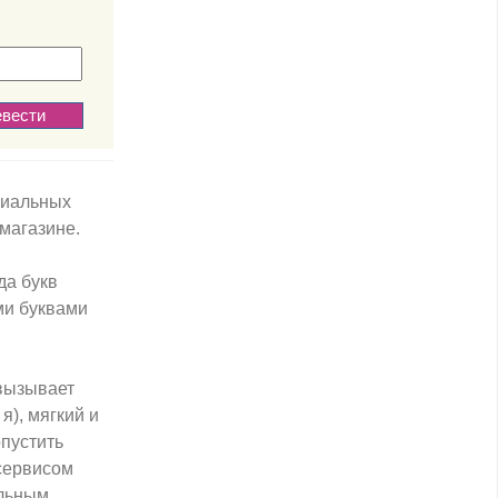
циальных
магазине.
да букв
ми буквами
 вызывает
я), мягкий и
опустить
 сервисом
альным