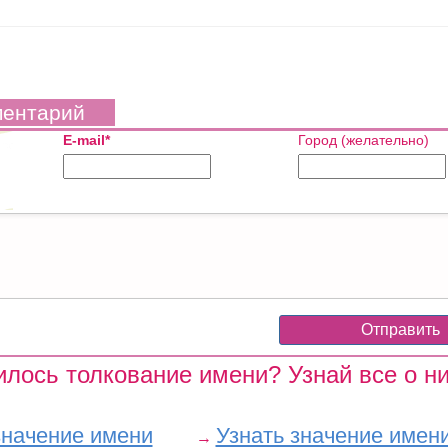
ментарий
E-mail*
Город (желательно)
лось толкование имени? Узнай все о ни
значение имени
Узнать значение имен
→