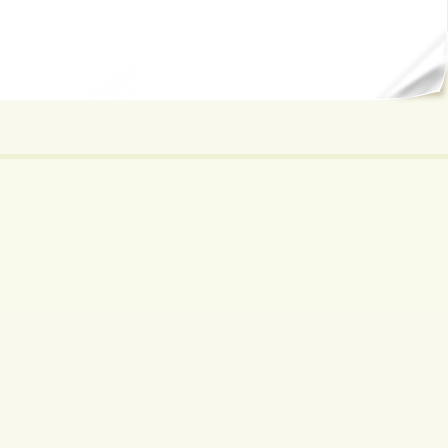
ал...