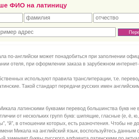
ше ФИО на латиницу
ла по-английски может понадобиться при заполнении офи
нии отеля, при оформлении заказа в зарубежном интернет-
ственных используют правила транслитерации, т.е. перево
атинские. Такой стандарт передачи русских имен английски
Микала латинскими буквами перевод большинства букв не
личии от нескольких групп букв: шипящие, гласные (е, ё, ю, 
ы”, “й”, в отношении которых, есть разночтения. Чтобы не д
имени Микала на английский язык, воспользуйтесь данным
ый заменяет буквы русского алфавита латинскими по акту