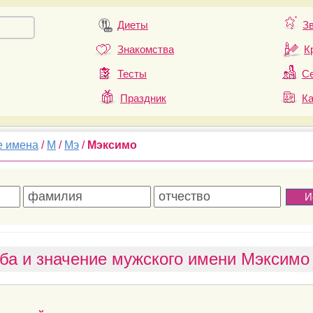
Диеты
З
Знакомства
К
Тесты
Се
Праздник
К
е имена
/
М
/
Мэ
/
Мэксимо
ба и значение мужского имени Мэксимо