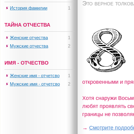
Это верное толко
История фамилии
1
ТАЙНА ОТЧЕСТВА
Женские отчества
1
Мужские отчества
2
ИМЯ - ОТЧЕСТВО
Женские имя - отчетсво
1
откровенными и пр
Мужские имя - отчетсво
2
Хотя снаружи Восьм
любят проявлять сво
границы не позволяю
→
Смотрите подробн