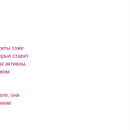
креты тоже
орые ставят
ни активны,
шком
еле, они
енние