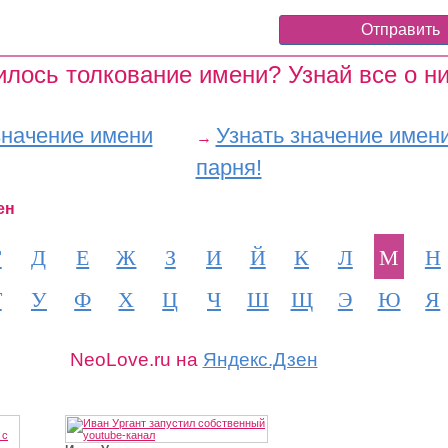
лось толкование имени? Узнай все о ни
значение имени
Узнать значение имен
→
парня!
ен
Г
Д
Е
Ж
З
И
Й
К
Л
М
Н
Т
У
Ф
Х
Ц
Ч
Ш
Щ
Э
Ю
Я
NeoLove.ru на
Яндекс.Дзен