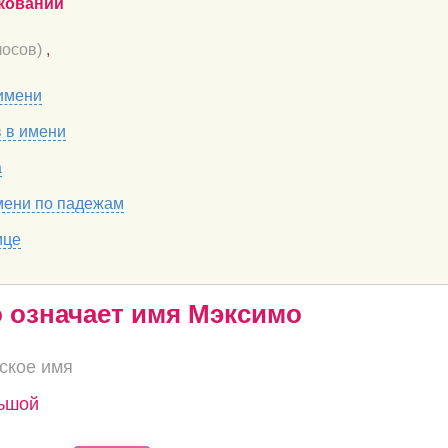
кований
осов)
,
имени
в в имени
а
мени по падежам
ице
о означает имя Мэксимо
ское имя
льшой