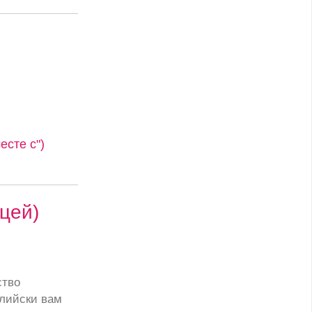
сте с")
цей)
ство
лийски вам