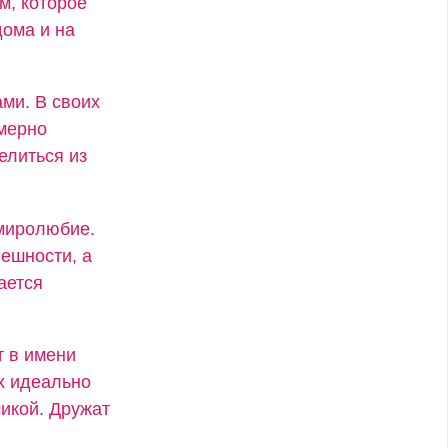
м, которое
ома и на
ми. В своих
змерно
елиться из
 миролюбие.
ешности, а
ается
т в имени
х идеально
икой. Дружат