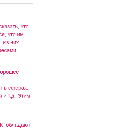
сказать, что
се, что им
. Из них
ресами
хорошее
т в сферах,
 и т.д. Этим
"К" обладают