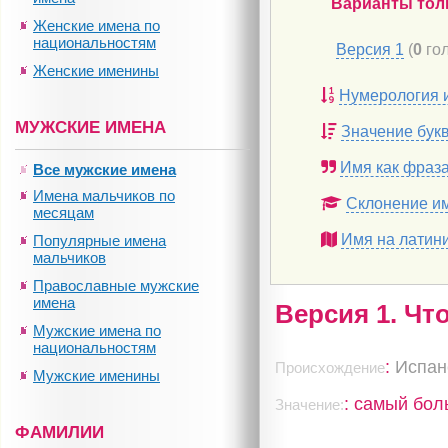
Варианты тол
Женские имена по
национальностям
Версия 1
(
0
гол
Женские именины
Нумерология 
МУЖСКИЕ ИМЕНА
Значение бук
Имя как фраз
Все мужские имена
Имена мальчиков по
Склонение и
месяцам
Имя на латин
Популярные имена
мальчиков
Православные мужские
имена
Версия 1. Чт
Мужские имена по
национальностям
:
Испан
Происхождение
Мужские именины
: самый бо
Значение:
ФАМИЛИИ