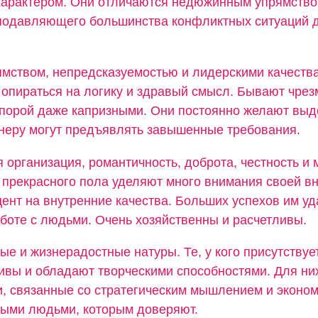
арактером. Они отличаются недюжинным упрямство
подавляющего большинства конфликтных ситуаций д
мством, непредсказуемостью и лидерскими качества
 опираться на логику и здравый смысл. Бывают чре
порой даже капризными. Они постоянно желают выд
тнеру могут предъявлять завышенные требования.
 организация, романтичность, доброта, честность и
прекрасного пола уделяют много внимания своей вн
ент на внутренние качества. Больших успехов им уд
аботе с людьми. Очень хозяйственны и расчетливы.
ые и жизнерадостные натуры. Те, у кого присутствуе
бивы и обладают творческими способностями. Для ни
, связанные со стратегическим мышлением и эконом
ными людьми, которым доверяют.