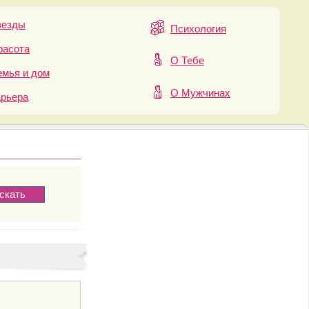
везды
Психология
расота
О Тебе
мья и дом
О Мужчинах
арьера