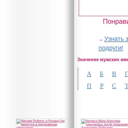
Понрави
Узнать 
→
подруги!
Значение мужских им
А
Б
В
П
Р
С