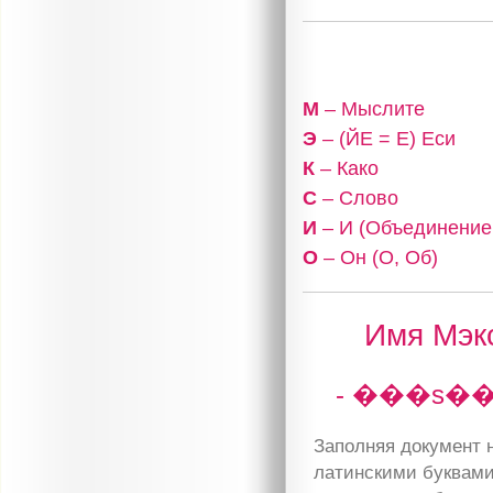
М
– Мыслите
Э
– (ЙЕ = Е) Еси
К
– Како
С
– Слово
И
– И (Объединение,
О
– Он (О, Об)
Имя Мэкс
- ���s�
Заполняя документ н
латинскими буквами