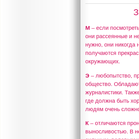
З
М
– если посмотреть
они рассеянные и не
нужно, они никогда 
получаются прекрас
окружающих.
Э
– любопытство, п
общество. Обладают
журналистики. Также
где должна быть хор
людям очень сложно
К
– отличаются прон
выносливостью. В н