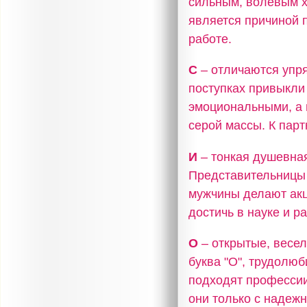
сильным, волевым х
является причиной 
работе.
С
– отличаются упря
поступках привыкли
эмоциональными, а 
серой массы. К пар
И
– тонкая душевная
Представительницы 
мужчины делают акц
достичь в науке и р
О
– открытые, весел
буква "О", трудолю
подходят профессии
они только с надеж