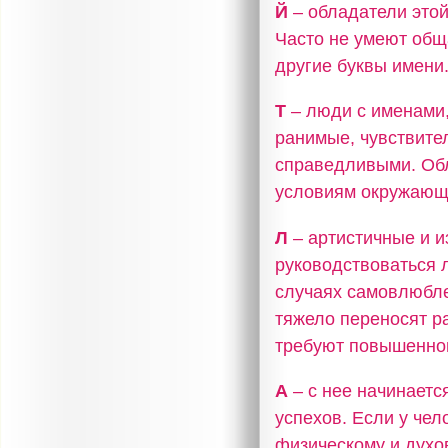
Й
– обладатели это
Часто не умеют общ
другие буквы имени
Т
– люди с именами,
ранимые, чувствите
справедливыми. Об
условиям окружающ
Л
– артистичные и и
руководствоваться 
случаях самовлюбле
тяжело переносят р
требуют повышенног
А
– с нее начинаетс
успехов. Если у чел
физическому и духо