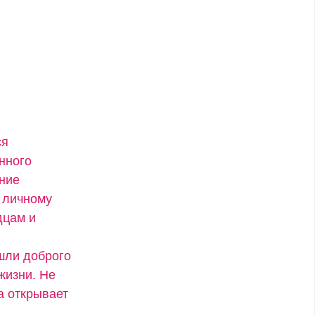
ся
нного
ение
 личному
дцам и
ашли доброго
жизни. Не
а открывает