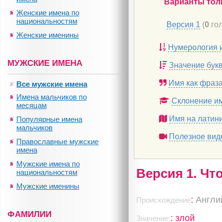
Варианты тол
Женские имена по
национальностям
Версия 1
(
0
гол
Женские именины
Нумерология 
МУЖСКИЕ ИМЕНА
Значение бук
Имя как фраз
Все мужские имена
Имена мальчиков по
Склонение и
месяцам
Имя на латин
Популярные имена
мальчиков
Полезное вид
Православные мужские
имена
Мужские имена по
Версия 1. Чт
национальностям
Мужские именины
:
Англи
Происхождение
ФАМИЛИИ
: злой
Значение: