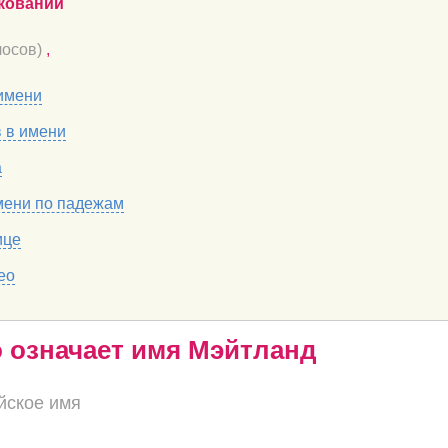
кований
осов)
,
имени
в в имени
а
мени по падежам
ице
ео
о означает имя Мэйтланд
йское имя