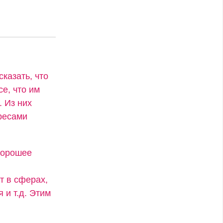
сказать, что
се, что им
. Из них
ресами
хорошее
т в сферах,
 и т.д. Этим