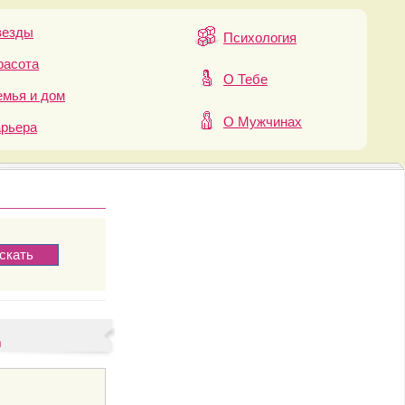
везды
Психология
расота
О Тебе
мья и дом
О Мужчинах
арьера
д