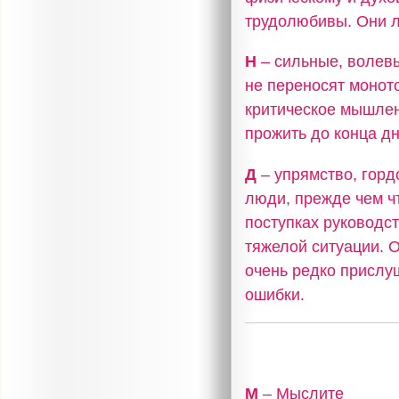
трудолюбивы. Они л
Н
– сильные, волев
не переносят моното
критическое мышлен
прожить до конца дн
Д
– упрямство, горд
люди, прежде чем чт
поступках руководс
тяжелой ситуации. 
очень редко прислу
ошибки.
М
– Мыслите