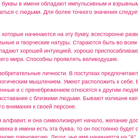
й буквы в имени обладают импульсивным и взрывным
аться с людьми. Для более точного значения следуе
.
 которые начинаются на эту букву, всесторонне разв
льные и творческие натуры. Стараются быть во всем
ладают хорошей интуицией, хорошо приспосабливаю
его мира. Способны проявлять великодушие.
зобретательные личности. В поступках предпочитаю
логическим мышлением. Умеют расположить к себе. 
нные и с пренебрежением относятся к другим людя
асставания с близкими людьми. Бывают излишне кап
о внимания к своей персоне.
я алфавит, и она символизирует начало, желание дос
овека в имени есть эта буква, то он постоянно будет 
вному равновесию. Люди, чье имя начинается на "А",