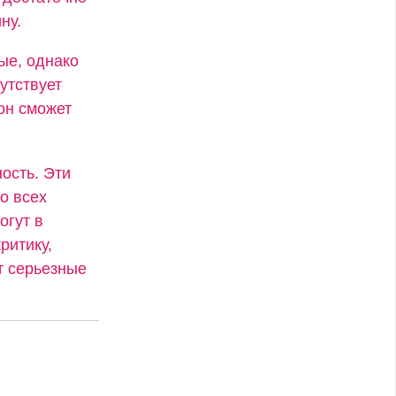
ну.
ые, однако
утствует
он сможет
ость. Эти
о всех
огут в
ритику,
т серьезные