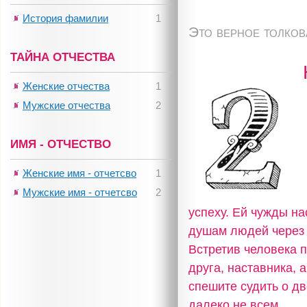
История фамилии
1
Это верное толко
ТАЙНА ОТЧЕСТВА
Женские отчества
1
Мужские отчества
2
ИМЯ - ОТЧЕСТВО
Женские имя - отчетсво
1
Мужские имя - отчетсво
2
успеху. Ей чужды на
душам людей через 
Встретив человека п
друга, наставника, 
спешите судить о дв
далеко не всем.