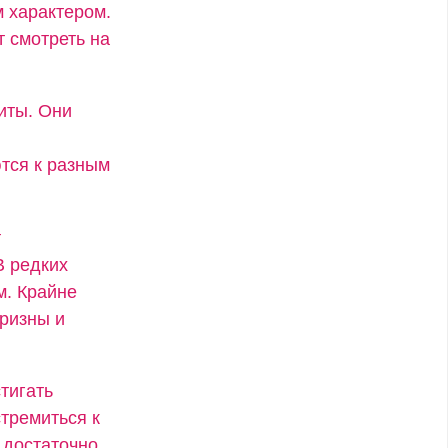
 характером.
т смотреть на
иты. Они
тся к разным
т
В редких
м. Крайне
ризны и
тигать
стремиться к
 достаточно