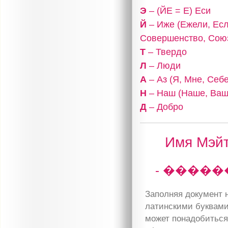
Э
– (ЙЕ = Е) Еси
Й
– Иже (Ежели, Есл
Совершенство, Сою
Т
– Твердо
Л
– Люди
А
– Аз (Я, Мне, Себе
Н
– Наш (Наше, Ваш
Д
– Добро
Имя Мэйт
- ����
Заполняя документ н
латинскими буквами
может понадобиться 