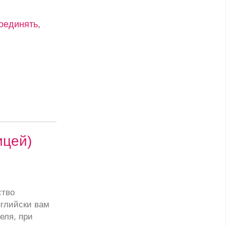
оединять,
ицей)
ство
глийски вам
еля, при