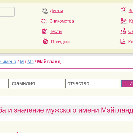
Диеты
З
Знакомства
К
Тесты
Се
Праздник
К
е имена
/
М
/
Мэ
/
Мэйтланд
ба и значение мужского имени Мэйтлан