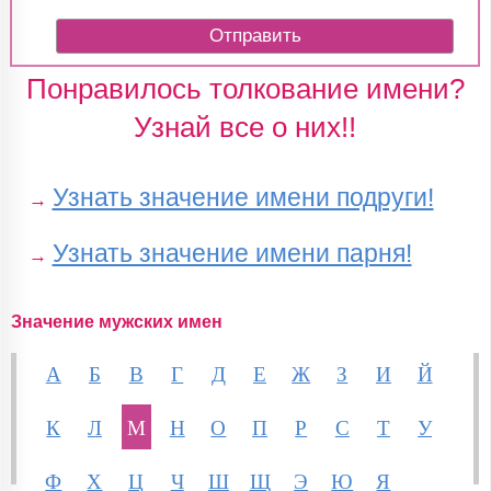
Понравилось толкование имени?
Узнай все о них!!
Узнать значение имени подруги!
→
Узнать значение имени парня!
→
Значение мужских имен
А
Б
В
Г
Д
Е
Ж
З
И
Й
К
Л
М
Н
О
П
Р
С
Т
У
Ф
Х
Ц
Ч
Ш
Щ
Э
Ю
Я