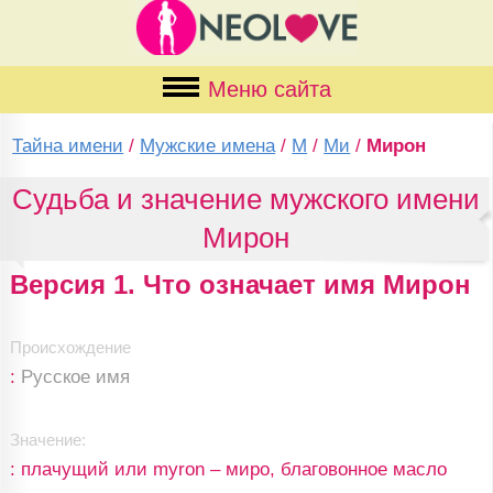
Меню сайта
Тайна имени
/
Мужские имена
/
М
/
Ми
/
Мирон
Судьба и значение мужского имени
Мирон
Версия 1. Что означает имя Мирон
Происхождение
:
Русское имя
Значение:
: плачущий или myron – миро, благовонное масло