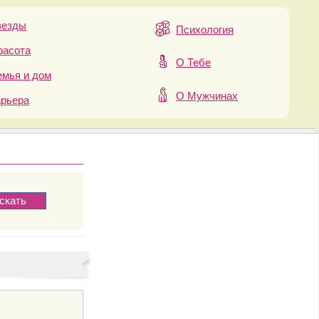
везды
Психология
расота
О Тебе
мья и дом
О Мужчинах
арьера