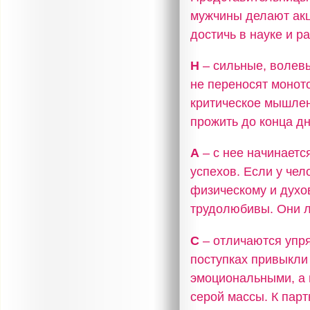
мужчины делают акц
достичь в науке и р
Н
– сильные, волев
не переносят моното
критическое мышлен
прожить до конца дн
А
– с нее начинаетс
успехов. Если у чел
физическому и духо
трудолюбивы. Они л
С
– отличаются упря
поступках привыкли
эмоциональными, а 
серой массы. К пар