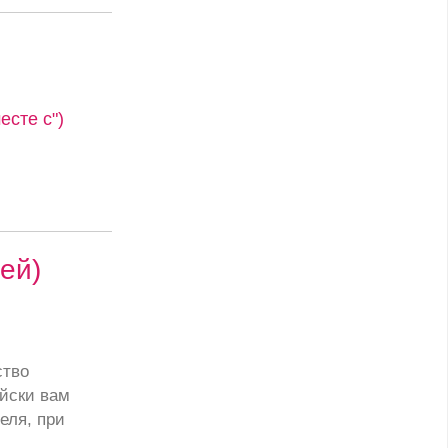
сте с")
ей)
ство
йски вам
еля, при