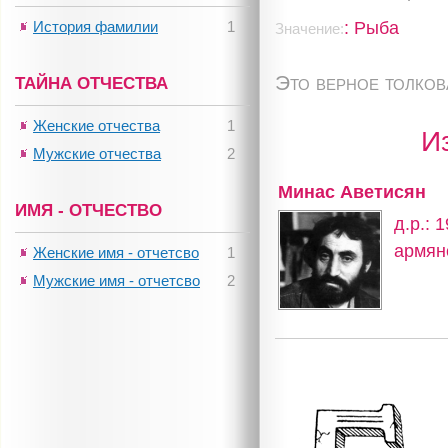
: Рыба
История фамилии
1
Значение:
Это верное толко
ТАЙНА ОТЧЕСТВА
Женские отчества
1
И
Мужские отчества
2
Минас Аветисян
ИМЯ - ОТЧЕСТВО
д.р.: 
армян
Женские имя - отчетсво
1
Мужские имя - отчетсво
2