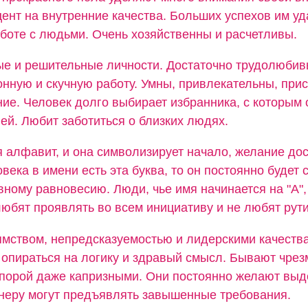
ент на внутренние качества. Больших успехов им уд
аботе с людьми. Очень хозяйственны и расчетливы.
ые и решительные личности. Достаточно трудолюбив
нную и скучную работу. Умны, привлекательны, прис
ие. Человек долго выбирает избранника, с которым 
ей. Любит заботиться о близких людях.
я алфавит, и она символизирует начало, желание дос
овека в имени есть эта буква, то он постоянно будет 
вному равновесию. Люди, чье имя начинается на "А",
юбят проявлять во всем инициативу и не любят рути
мством, непредсказуемостью и лидерскими качества
 опираться на логику и здравый смысл. Бывают чре
порой даже капризными. Они постоянно желают выд
тнеру могут предъявлять завышенные требования.