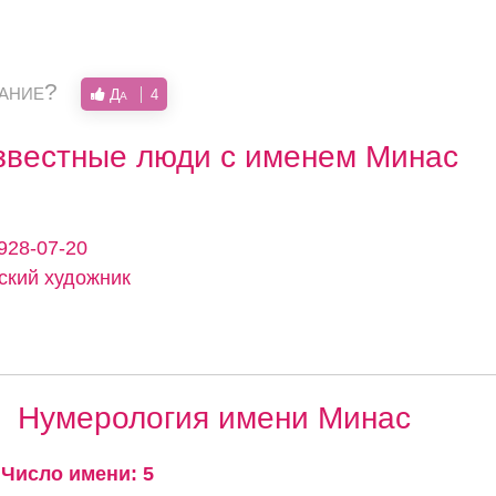
вание?
Да
4
звестные люди с именем Минас
1928-07-20
ский художник
Нумерология имени Минас
Число имени: 5