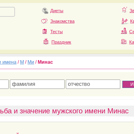
Диеты
З
Знакомства
К
Тесты
Се
Праздник
К
е имена
/
М
/
Ми
/
Минас
ьба и значение мужского имени Минас