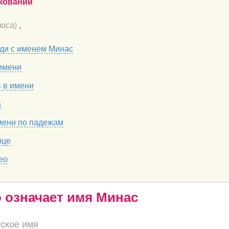
кований
оса)
,
ди с именем Минас
имени
в в имени
а
мени по падежам
ице
ео
о означает имя Минас
ское имя