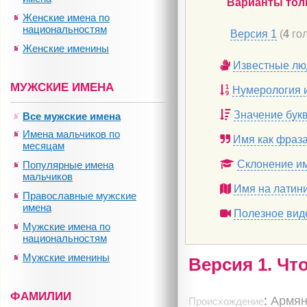
Варианты тол
Женские имена по
национальностям
Версия 1
(
4
гол
Женские именины
Известные лю
МУЖСКИЕ ИМЕНА
Нумерология 
Значение бук
Все мужские имена
Имена мальчиков по
Имя как фраз
месяцам
Склонение и
Популярные имена
мальчиков
Имя на латин
Православные мужские
имена
Полезное вид
Мужские имена по
национальностям
Мужские именины
Версия 1. Чт
ФАМИЛИИ
:
Армян
Происхождение