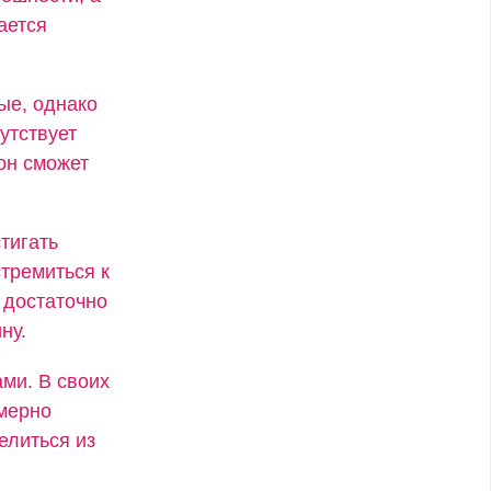
ается
ые, однако
утствует
он сможет
тигать
стремиться к
 достаточно
ну.
ми. В своих
змерно
елиться из