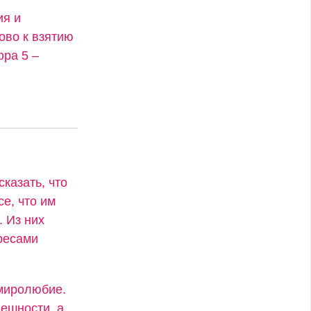
ия и
ово к взятию
фра 5 –
сказать, что
се, что им
. Из них
ресами
 миролюбие.
ешности, а