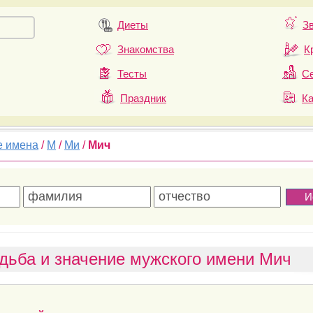
Диеты
З
Знакомства
К
Тесты
Се
Праздник
К
е имена
/
М
/
Ми
/
Мич
дьба и значение мужского имени Мич