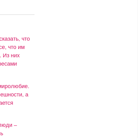
сказать, что
се, что им
. Из них
ресами
 миролюбие.
ешности, а
ается
люди –
нь