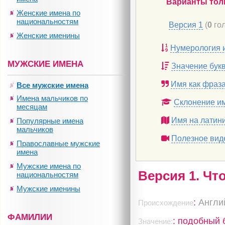
Варианты тол
Женские имена по
национальностям
Версия 1
(
0
гол
Женские именины
Нумерология 
МУЖСКИЕ ИМЕНА
Значение бук
Имя как фраз
Все мужские имена
Имена мальчиков по
Склонение и
месяцам
Имя на латин
Популярные имена
мальчиков
Полезное вид
Православные мужские
имена
Мужские имена по
Версия 1. Чт
национальностям
Мужские именины
:
Англи
Происхождение
ФАМИЛИИ
: подобный 
Значение: