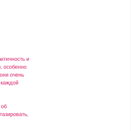
актичность и
, особенно
 они очень
 каждой
 об
тазировать,