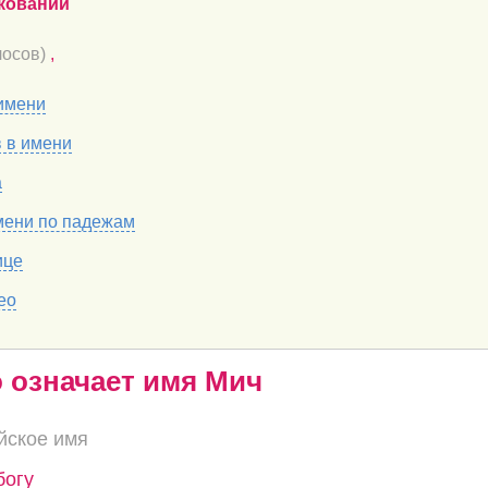
кований
осов)
,
имени
в в имени
а
мени по падежам
ице
ео
о означает имя Мич
йское имя
богу