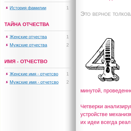
История фамилии
1
Это верное толко
ТАЙНА ОТЧЕСТВА
Женские отчества
1
Мужские отчества
2
ИМЯ - ОТЧЕСТВО
Женские имя - отчетсво
1
Мужские имя - отчетсво
2
минутой, проведенн
Четверки анализирую
устройстве механизм
их идеи всегда реа