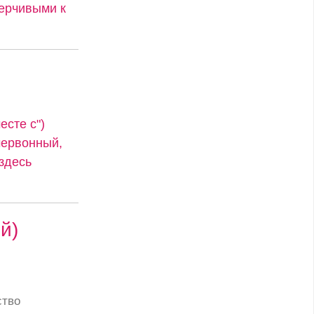
ерчивыми к
сте с")
червонный,
 здесь
й)
ство