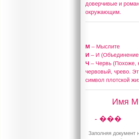
доверчивые и роман
окружающим.
М
– Мыслите
И
– И (Объединение,
Ч
– Червь (Похоже, 
червовый, чрево. Эт
символ плотской жиз
Имя Ми
- ���
Заполняя документ н