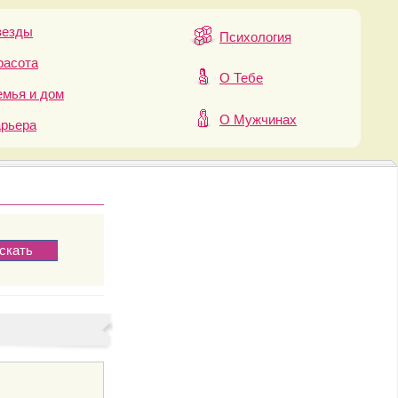
везды
Психология
расота
О Тебе
мья и дом
О Мужчинах
арьера