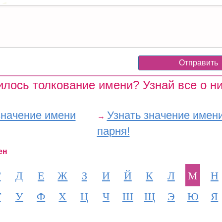
лось толкование имени? Узнай все о ни
значение имени
Узнать значение имен
→
парня!
ен
Г
Д
Е
Ж
З
И
Й
К
Л
М
Н
Т
У
Ф
Х
Ц
Ч
Ш
Щ
Э
Ю
Я