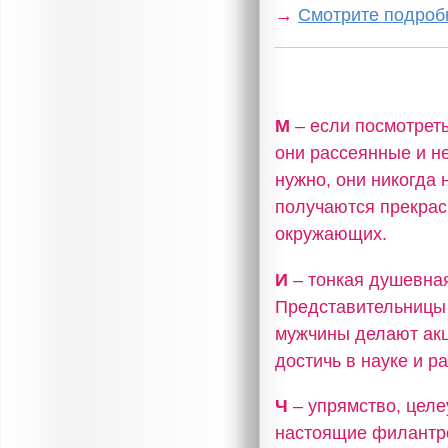
→
Смотрите подробн
М
– если посмотреть
они рассеянные и не
нужно, они никогда 
получаются прекрас
окружающих.
И
– тонкая душевная
Представительницы 
мужчины делают акц
достичь в науке и р
Ч
– упрямство, целе
настоящие филантро