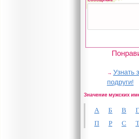
Понрави
Узнать 
→
подруги!
Значение мужских им
А
Б
В
П
Р
С