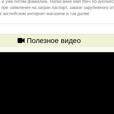
 и уже потом фамилию. Написание имя Мич по-английс
при заявление на загран паспорт, заказе зарубежного от
в английском интернет-магазине и так далее
Полезное видео