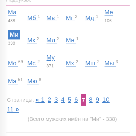
Ма
Ме
1
1
2
1
Мб
Мв
Мг
Мд
438
106
Ми
2
2
1
Мк
Мл
Мн
338
Му
69
2
2
2
3
Мо
Мс
Мх
Мш
Мы
371
51
8
Мэ
Мю
«
1
2
3
4
5
6
8
9
10
Страницы:
7
11
»
(Всего мужских имён на "Ми" - 338)