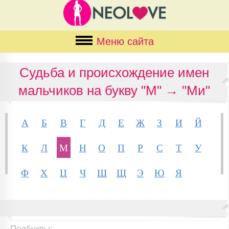
Меню сайта
Судьба и происхождение имен
мальчиков на букву "М" → "Ми"
А
Б
В
Г
Д
Е
Ж
З
И
Й
К
Л
М
Н
О
П
Р
С
Т
У
Ф
Х
Ц
Ч
Ш
Щ
Э
Ю
Я
Подбуквы: