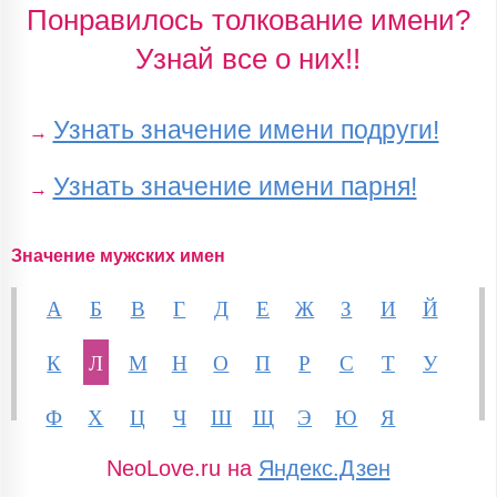
Понравилось толкование имени?
Узнай все о них!!
Узнать значение имени подруги!
→
Узнать значение имени парня!
→
Значение мужских имен
А
Б
В
Г
Д
Е
Ж
З
И
Й
К
Л
М
Н
О
П
Р
С
Т
У
Ф
Х
Ц
Ч
Ш
Щ
Э
Ю
Я
NeoLove.ru на
Яндекс.Дзен