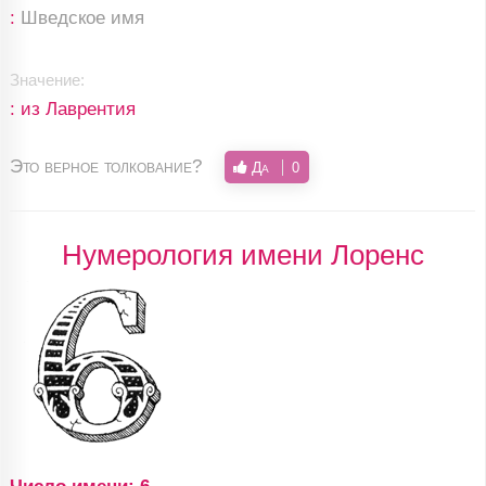
:
Шведское имя
Значение:
: из Лаврентия
Это верное толкование?
Да
0
Нумерология имени Лоренс