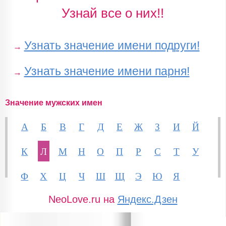
Узнай все о них!!
Узнать значение имени подруги!
→
Узнать значение имени парня!
→
Значение мужских имен
А
Б
В
Г
Д
Е
Ж
З
И
Й
К
Л
М
Н
О
П
Р
С
Т
У
Ф
Х
Ц
Ч
Ш
Щ
Э
Ю
Я
NeoLove.ru на
Яндекс.Дзен