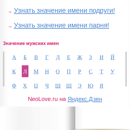
Узнать значение имени подруги!
→
Узнать значение имени парня!
→
Значение мужских имен
А
Б
В
Г
Д
Е
Ж
З
И
Й
К
Л
М
Н
О
П
Р
С
Т
У
Ф
Х
Ц
Ч
Ш
Щ
Э
Ю
Я
NeoLove.ru на
Яндекс.Дзен