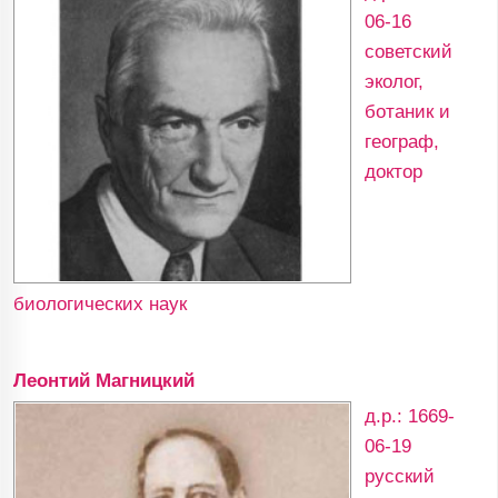
06-16
советский
эколог,
ботаник и
географ,
доктор
биологических наук
Леонтий Магницкий
д.р.: 1669-
06-19
русский