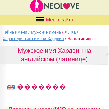
Меню сайта
Тайна имени
/
Мужские имена
/
Х
/
Ха
/
Характеристика имени Хардвин
/
На латинице
Мужское имя Хардвин на
английском (латинице)
�������
Перевести ваше ФИО на латиницу