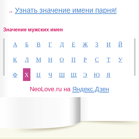
Узнать значение имени парня!
→
Значение мужских имен
А
Б
В
Г
Д
Е
Ж
З
И
Й
К
Л
М
Н
О
П
Р
С
Т
У
Ф
Х
Ц
Ч
Ш
Щ
Э
Ю
Я
NeoLove.ru на
Яндекс.Дзен