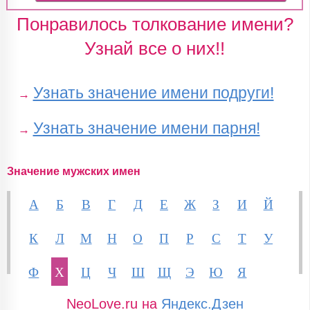
Понравилось толкование имени?
Узнай все о них!!
Узнать значение имени подруги!
→
Узнать значение имени парня!
→
Значение мужских имен
А
Б
В
Г
Д
Е
Ж
З
И
Й
К
Л
М
Н
О
П
Р
С
Т
У
Ф
Х
Ц
Ч
Ш
Щ
Э
Ю
Я
NeoLove.ru на
Яндекс.Дзен