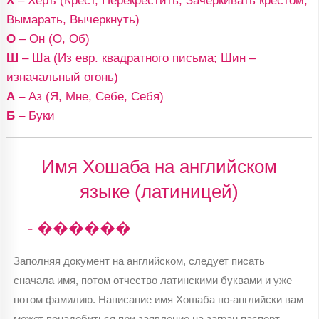
Х
– Херъ (Крест, Перекрестить, Зачеркивать крестом,
Вымарать, Вычеркнуть)
О
– Он (О, Об)
Ш
– Ша (Из евр. квадратного письма; Шин –
изначальный огонь)
А
– Аз (Я, Мне, Себе, Себя)
Б
– Буки
Имя Хошаба на английском
языке (латиницей)
- ������
Заполняя документ на английском, следует писать
сначала имя, потом отчество латинскими буквами и уже
потом фамилию. Написание имя Хошаба по-английски вам
может понадобиться при заявление на загран паспорт,