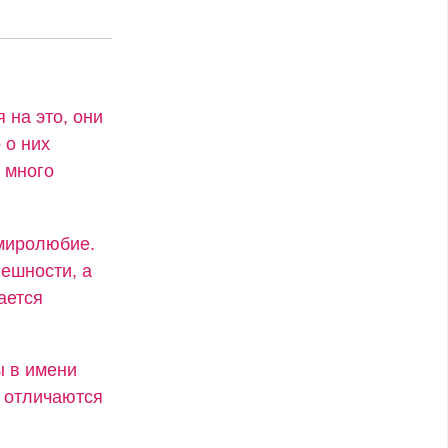
 на это, они
 о них
 много
 миролюбие.
ешности, а
ается
ы в имени
х отличаются