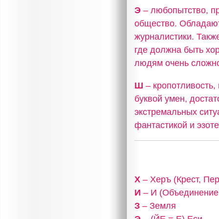
Э
– любопытство, п
общество. Обладают
журналистики. Также
где должна быть хор
людям очень сложно
Ш
– кропотливость,
буквой умен, достат
экстремальных ситу
фантастикой и эзоте
Х
– Херъ (Крест, Пе
И
– И (Объединение,
З
– Земля
Э
– (ЙЕ = Е) Еси