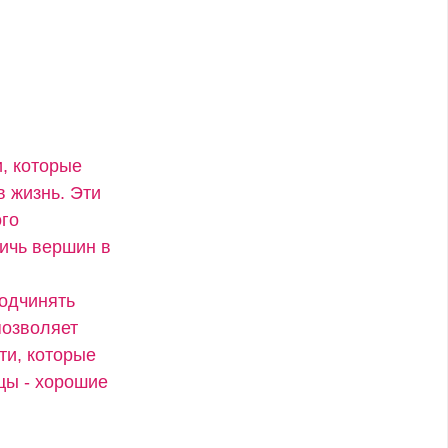
, которые
в жизнь. Эти
ого
тичь вершин в
подчинять
позволяет
ти, которые
цы - хорошие