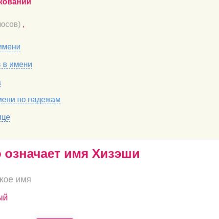
кований
осов)
,
имени
в в имени
а
мени по падежам
ице
о означает имя Хизэши
кое имя
ый