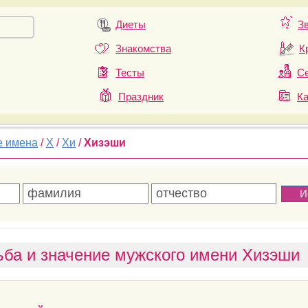
Диеты
З
Знакомства
К
Тесты
Се
Праздник
К
е имена
/
Х
/
Хи
/
Хизэши
ьба и значение мужского имени Хизэши