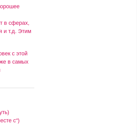
хорошее
т в сферах,
 и т.д. Этим
век с этой
аже в самых
я
уть)
сте с")