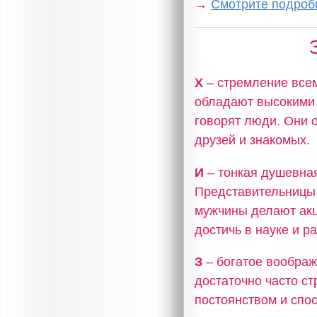
→
Смотрите подробн
Х
– стремление всем
обладают высокими 
говорят люди. Они 
друзей и знакомых.
И
– тонкая душевная
Представительницы 
мужчины делают акц
достичь в науке и р
З
– богатое воображ
достаточно часто с
постоянством и спо