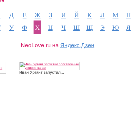
ен
Г
Д
Е
Ж
З
И
Й
К
Л
М
Н
Т
У
Ф
Х
Ц
Ч
Ш
Щ
Э
Ю
Я
NeoLove.ru на
Яндекс.Дзен
Иван Ургант запустил...