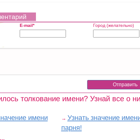
ментарий
E-mail*
Город (желательно)
лось толкование имени? Узнай все о ни
значение имени
Узнать значение имен
→
парня!