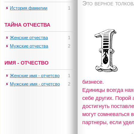
Это верное толко
История фамилии
1
ТАЙНА ОТЧЕСТВА
Женские отчества
1
Мужские отчества
2
ИМЯ - ОТЧЕСТВО
Женские имя - отчетсво
1
бизнесе.
Мужские имя - отчетсво
2
Единицы всегда нах
себе других. Порой 
достигнуть поставл
могут сомневаться 
партнеры, если уде