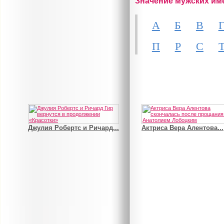
Значение мужских им
А
Б
В
П
Р
С
Джулия Робертс и Ричард...
Актриса Вера Алентова...