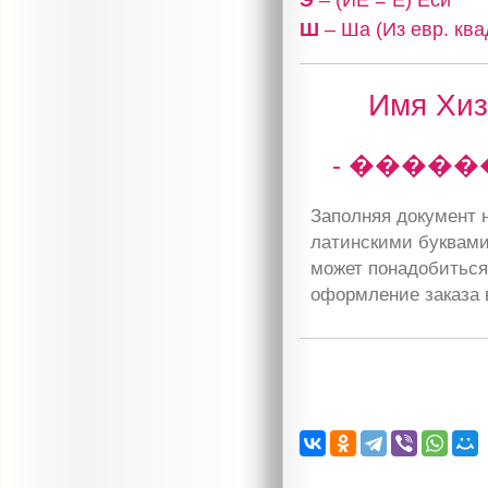
Ш
– Ша (Из евр. ква
Имя Хиз
- �����
Заполняя документ н
латинскими буквами
может понадобиться 
оформление заказа 