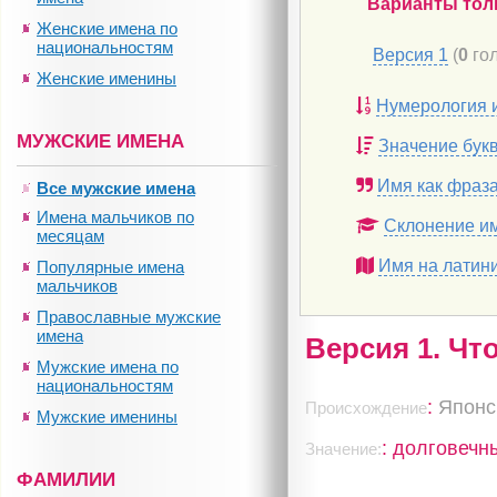
Варианты тол
Женские имена по
национальностям
Версия 1
(
0
гол
Женские именины
Нумерология 
МУЖСКИЕ ИМЕНА
Значение бук
Имя как фраз
Все мужские имена
Имена мальчиков по
Склонение и
месяцам
Имя на латин
Популярные имена
мальчиков
Православные мужские
имена
Версия 1. Чт
Мужские имена по
национальностям
:
Японс
Происхождение
Мужские именины
: долговечн
Значение:
ФАМИЛИИ