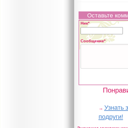
Оставьте ком
Ник*
Сообщение*
Понрави
Узнать 
→
подруги!