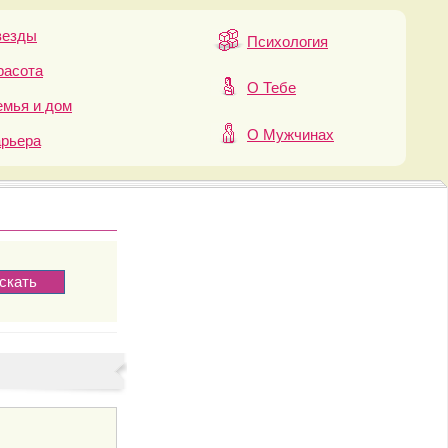
везды
Психология
расота
О Тебе
мья и дом
О Мужчинах
арьера