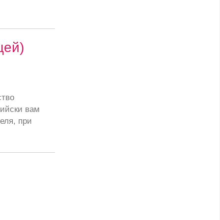
цей)
ство
лийски вам
еля, при