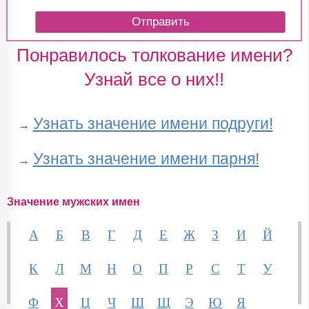
Понравилось толкование имени?
Узнай все о них!!
Узнать значение имени подруги!
→
Узнать значение имени парня!
→
Значение мужских имен
А
Б
В
Г
Д
Е
Ж
З
И
Й
К
Л
М
Н
О
П
Р
С
Т
У
Ф
Х
Ц
Ч
Ш
Щ
Э
Ю
Я