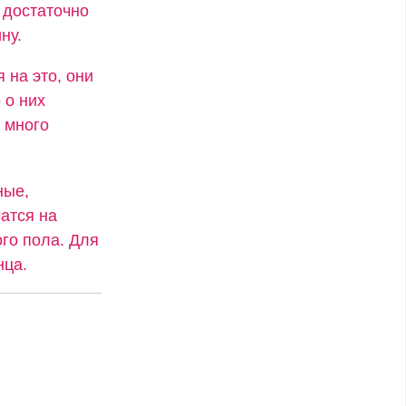
 достаточно
ну.
 на это, они
 о них
 много
ные,
атся на
го пола. Для
нца.