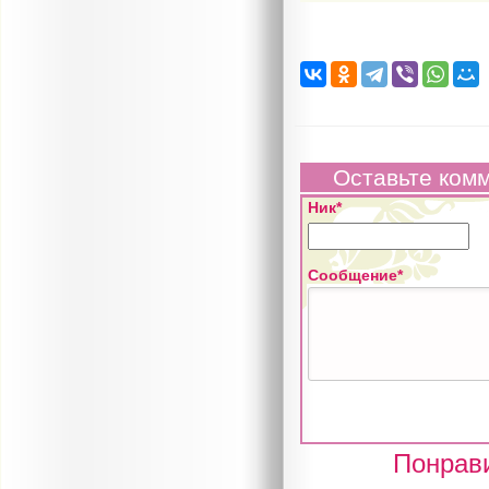
Оставьте ком
Ник*
Сообщение*
Понрави