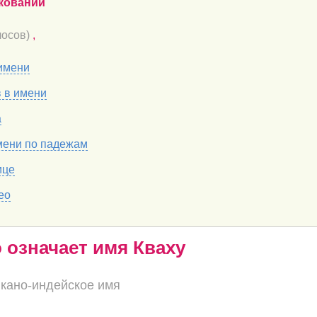
кований
осов)
,
имени
в в имени
а
мени по падежам
ице
ео
о означает имя Кваху
кано-индейское имя