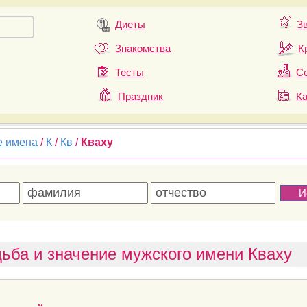
Диеты
З
Знакомства
К
Тесты
Се
Праздник
К
е имена
/
К
/
Кв
/
Кваху
ьба и значение мужского имени Кваху