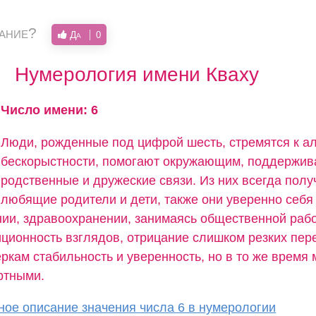
вание?
Да
0
Нумерология имени Кваху
Число имени: 6
Люди, рожденные под цифрой шесть, стремятся к ал
бескорыстности, помогают окружающим, поддержи
родственные и дружеские связи. Из них всегда пол
любящие родители и дети, также они уверенно себя 
нии, здравоохранении, занимаясь общественной рабо
иционность взглядов, отрицание слишком резких пер
кам стабильность и уверенность, но в то же время 
ртными.
ое описание значения числа 6 в нумерологии