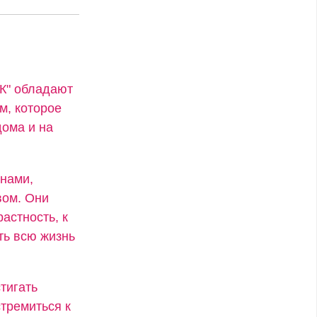
"К" обладают
м, которое
ома и на
енами,
вом. Они
астность, к
ть всю жизнь
тигать
стремиться к