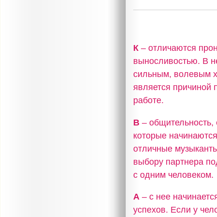
К
– отличаются прон
выносливостью. В н
сильным, волевым х
является причиной 
работе.
В
– общительность, 
которые начинаются
отличные музыканты,
выбору партнера по
с одним человеком.
А
– с нее начинаетс
успехов. Если у чел