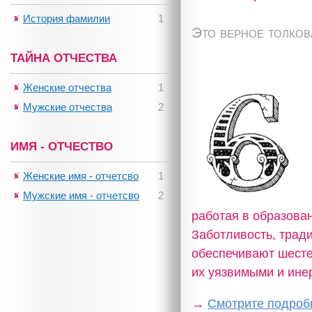
История фамилии
1
Это верное толко
ТАЙНА ОТЧЕСТВА
Женские отчества
1
Мужские отчества
2
ИМЯ - ОТЧЕСТВО
Женские имя - отчетсво
1
Мужские имя - отчетсво
2
работая в образова
Заботливость, трад
обеспечивают шестер
их уязвимыми и ине
→
Смотрите подробн