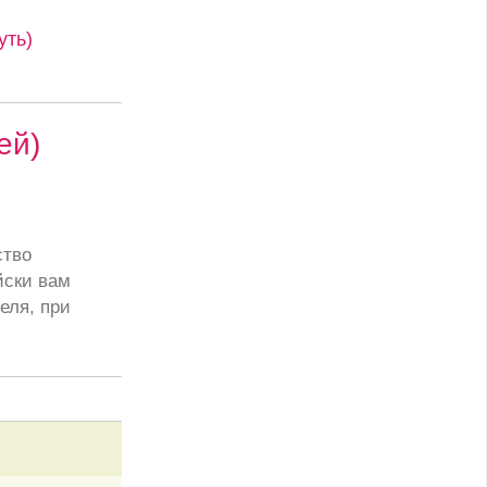
уть)
ей)
ство
йски вам
еля, при