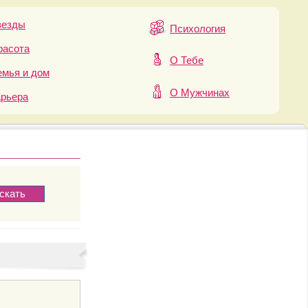
везды
Психология
расота
О Тебе
мья и дом
О Мужчинах
арьера