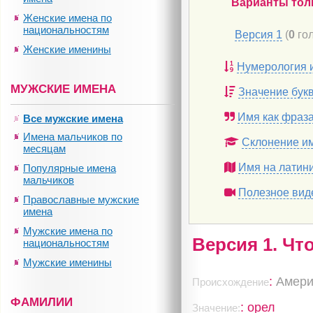
Варианты тол
Женские имена по
национальностям
Версия 1
(
0
гол
Женские именины
Нумерология 
МУЖСКИЕ ИМЕНА
Значение бук
Имя как фраз
Все мужские имена
Имена мальчиков по
Склонение и
месяцам
Имя на латин
Популярные имена
мальчиков
Полезное вид
Православные мужские
имена
Мужские имена по
Версия 1. Чт
национальностям
Мужские именины
:
Амери
Происхождение
ФАМИЛИИ
: орел
Значение: