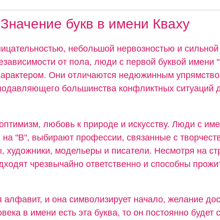
Значение букв в имени Кваху
ицательностью, небольшой нервозностью и сильной
езависимости от пола, люди с первой буквой имени 
арактером. Они отличаются недюжинным упрямство
подавляющего большинства конфликтных ситуаций д
оптимизм, любовь к природе и искусству. Люди с им
 на "В", выбирают профессии, связанные с творчест
 художники, модельеры и писатели. Несмотря на стр
дходят чрезвычайно ответственно и способны прожи
я алфавит, и она символизирует начало, желание дос
овека в имени есть эта буква, то он постоянно будет 