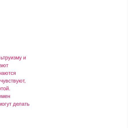
ьтруизму и
вают
учаются
чувствуют,
той.
емен
могут делать