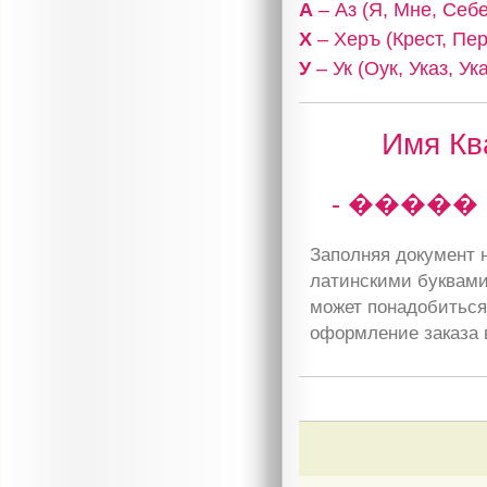
А
– Аз (Я, Мне, Себе
Х
– Херъ (Крест, Пе
У
– Ук (Оук, Указ, У
Имя Кв
- �����
Заполняя документ н
латинскими буквами
может понадобиться 
оформление заказа 