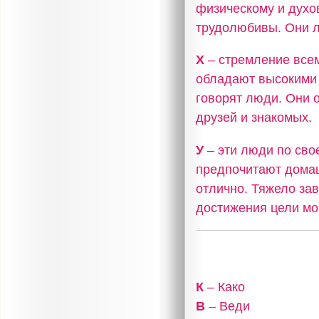
физическому и духо
трудолюбивы. Они л
Х
– стремление всем
обладают высокими 
говорят люди. Они 
друзей и знакомых.
У
– эти люди по сво
предпочитают домаш
отлично. Тяжело за
достижения цели мог
К
– Како
В
– Веди