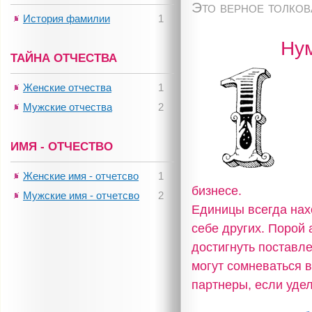
Это верное толко
История фамилии
1
Ну
ТАЙНА ОТЧЕСТВА
Женские отчества
1
Мужские отчества
2
ИМЯ - ОТЧЕСТВО
Женские имя - отчетсво
1
бизнесе.
Мужские имя - отчетсво
2
Единицы всегда нах
себе других. Порой 
достигнуть поставл
могут сомневаться 
партнеры, если уде