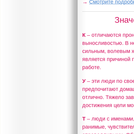
→
Смотрите подробн
Знач
К
– отличаются прон
выносливостью. В н
сильным, волевым х
является причиной 
работе.
У
– эти люди по сво
предпочитают домаш
отлично. Тяжело за
достижения цели мог
Т
– люди с именами,
ранимые, чувствите