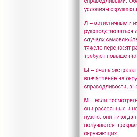
справедливыми. Об
условиям окружающ
Л
– артистичные и и
руководствоваться 
случаях самовлюбле
тяжело переносят р
требуют повышенног
Ы
– очень экстрава
впечатление на окр
справедливости, вне
М
– если посмотреть
они рассеянные и не
нужно, они никогда 
получаются прекрас
окружающих.