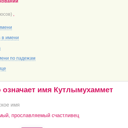
кований
осов)
,
имени
в в имени
а
мени по падежам
ице
о означает имя Кутлымухаммет
ское имя
емый, прославляемый счастливец