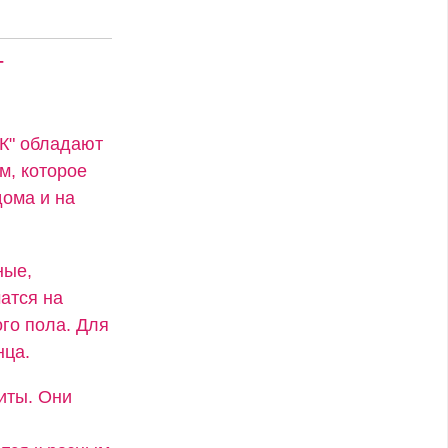
т
"К" обладают
м, которое
ома и на
ные,
атся на
го пола. Для
нца.
иты. Они