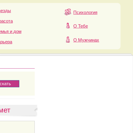
везды
Психология
расота
О Тебе
мья и дом
О Мужчинах
арьера
мет