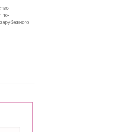
ство
 по-
 зарубежного