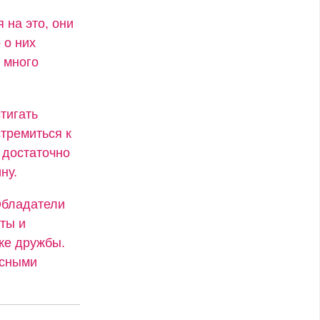
 на это, они
 о них
 много
тигать
стремиться к
 достаточно
ну.
Обладатели
ты и
же дружбы.
есными