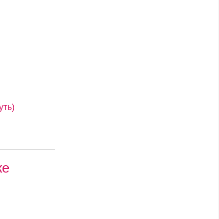
уть)
ке