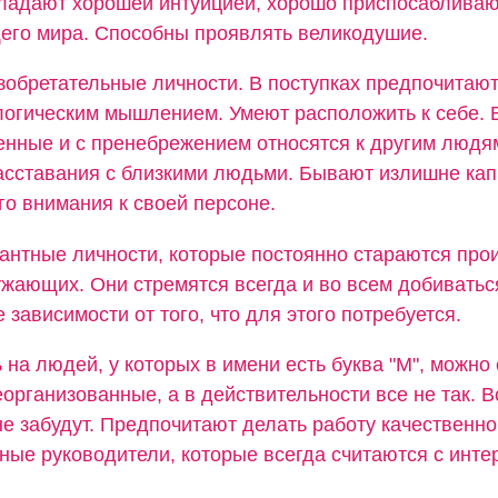
ладают хорошей интуицией, хорошо приспосабливаю
его мира. Способны проявлять великодушие.
зобретательные личности. В поступках предпочитаю
логическим мышлением. Умеют расположить к себе. 
нные и с пренебрежением относятся к другим людя
асставания с близкими людьми. Бывают излишне кап
о внимания к своей персоне.
гантные личности, которые постоянно стараются про
ужающих. Они стремятся всегда и во всем добиватьс
 зависимости от того, что для этого потребуется.
 на людей, у которых в имени есть буква "М", можно 
организованные, а в действительности все не так. В
не забудут. Предпочитают делать работу качественно
ные руководители, которые всегда считаются с инте