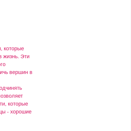
, которые
в жизнь. Эти
ого
тичь вершин в
подчинять
позволяет
ти, которые
цы - хорошие