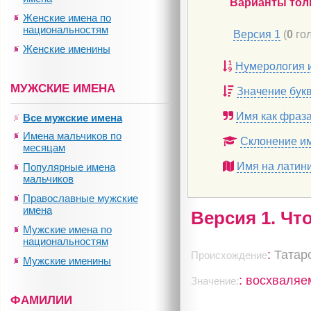
Варианты тол
Женские имена по
национальностям
Версия 1
(
0
гол
Женские именины
Нумерология 
МУЖСКИЕ ИМЕНА
Значение бук
Имя как фраз
Все мужские имена
Имена мальчиков по
Склонение и
месяцам
Имя на латин
Популярные имена
мальчиков
Православные мужские
имена
Версия 1. Чт
Мужские имена по
национальностям
:
Татар
Происхождение
Мужские именины
: восхваля
Значение:
ФАМИЛИИ