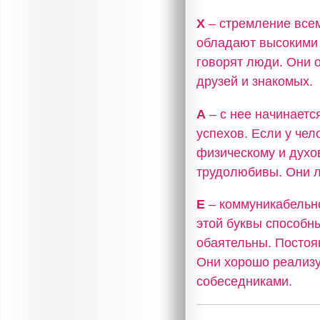
Х
– стремление всем
обладают высокими 
говорят люди. Они 
друзей и знакомых.
А
– с нее начинаетс
успехов. Если у чел
физическому и духо
трудолюбивы. Они л
Е
– коммуникабельно
этой буквы способн
обаятельны. Постоя
Они хорошо реализу
собеседниками.