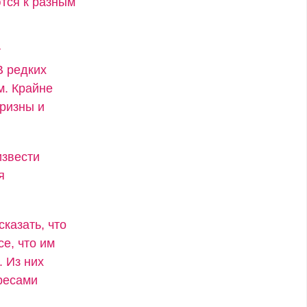
тся к разным
т
В редких
м. Крайне
ризны и
извести
я
сказать, что
се, что им
. Из них
ресами