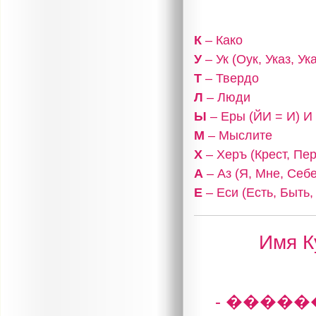
К
– Како
У
– Ук (Оук, Указ, У
Т
– Твердо
Л
– Люди
Ы
– Еры (ЙИ = И) И
М
– Мыслите
Х
– Херъ (Крест, Пе
А
– Аз (Я, Мне, Себе
Е
– Еси (Есть, Быть
Имя К
- ����