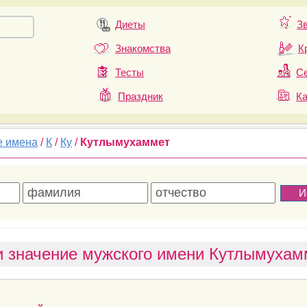
Диеты
З
Знакомства
К
Тесты
Се
Праздник
К
е имена
/
К
/
Ку
/
Кутлымухаммет
и значение мужского имени Кутлымухам