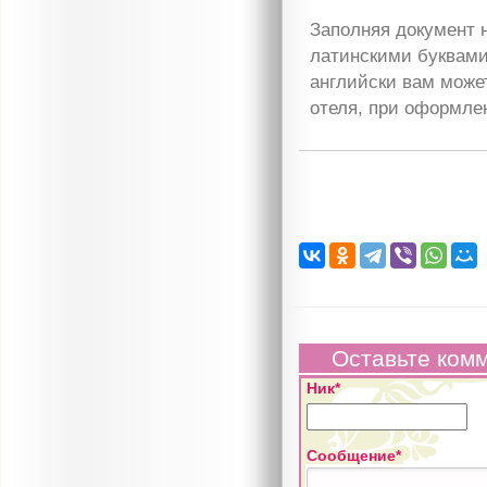
Заполняя документ н
латинскими буквам
английски вам может
отеля, при оформлен
Оставьте ком
Ник*
Сообщение*