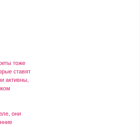
креты тоже
орые ставят
ни активны,
шком
еле, они
енние