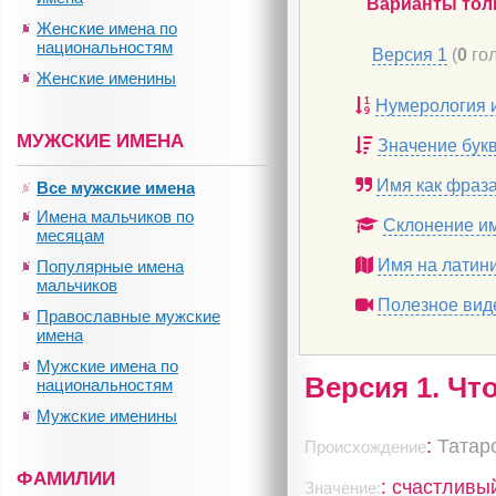
Варианты тол
Женские имена по
национальностям
Версия 1
(
0
гол
Женские именины
Нумерология 
МУЖСКИЕ ИМЕНА
Значение бук
Имя как фраз
Все мужские имена
Имена мальчиков по
Склонение и
месяцам
Имя на латин
Популярные имена
мальчиков
Полезное вид
Православные мужские
имена
Мужские имена по
Версия 1. Чт
национальностям
Мужские именины
:
Татар
Происхождение
ФАМИЛИИ
: счастливы
Значение: