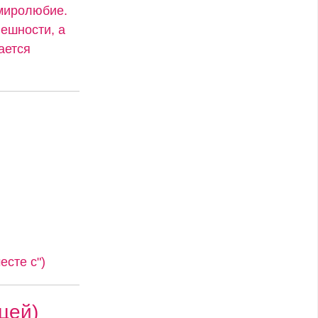
 миролюбие.
ешности, а
ается
сте с")
цей)