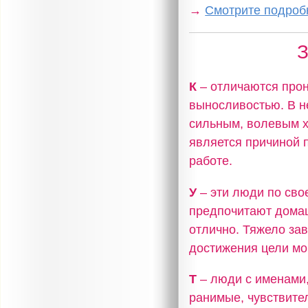
→
Смотрите подробн
З
К
– отличаются прон
выносливостью. В н
сильным, волевым х
является причиной 
работе.
У
– эти люди по сво
предпочитают домаш
отлично. Тяжело за
достижения цели мог
Т
– люди с именами,
ранимые, чувствите