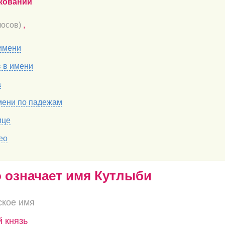
кований
осов)
,
имени
в в имени
а
мени по падежам
ице
ео
о означает имя Кутлыби
ское имя
й князь