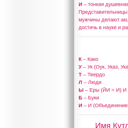
И
– тонкая душевная
Представительницы 
мужчины делают акц
достичь в науке и р
К
– Како
У
– Ук (Оук, Указ, У
Т
– Твердо
Л
– Люди
Ы
– Еры (ЙИ = И) И
Б
– Буки
И
– И (Объединение,
Имя Кутл