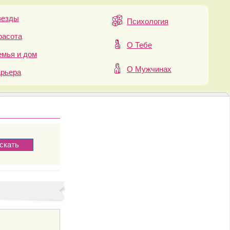
везды
Психология
расота
О Тебе
мья и дом
О Мужчинах
арьера