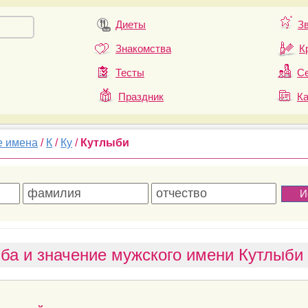
Диеты
З
Знакомства
К
Тесты
Се
Праздник
К
е имена
/
К
/
Ку
/
Кутлыби
ба и значение мужского имени Кутлыби