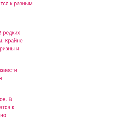
тся к разным
т
В редких
м. Крайне
ризны и
извести
я
ов. В
ятся к
нно