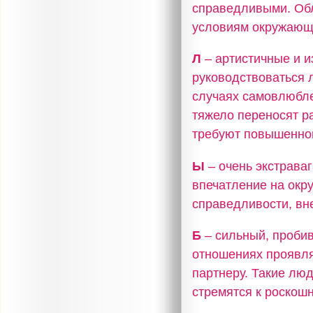
справедливыми. Об
условиям окружающ
Л
– артистичные и и
руководствоваться 
случаях самовлюбле
тяжело переносят р
требуют повышенног
Ы
– очень экстрава
впечатление на окр
справедливости, вне
Б
– сильный, пробив
отношениях проявля
партнеру. Такие лю
стремятся к роскошн