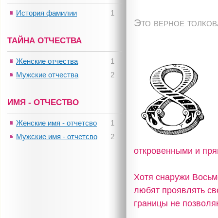
История фамилии
1
Это верное толко
ТАЙНА ОТЧЕСТВА
Женские отчества
1
Мужские отчества
2
ИМЯ - ОТЧЕСТВО
Женские имя - отчетсво
1
Мужские имя - отчетсво
2
откровенными и пр
Хотя снаружи Восьм
любят проявлять сво
границы не позволяю