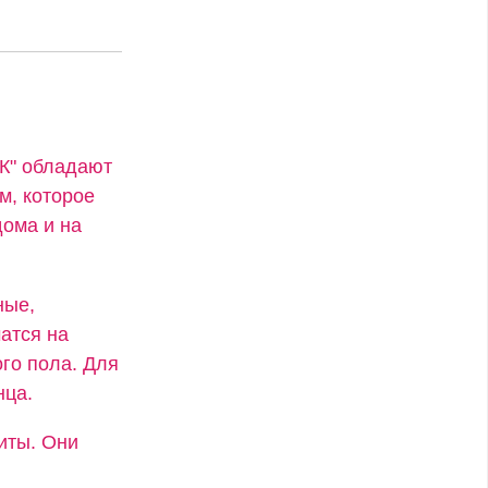
"К" обладают
м, которое
ома и на
ные,
атся на
го пола. Для
нца.
иты. Они