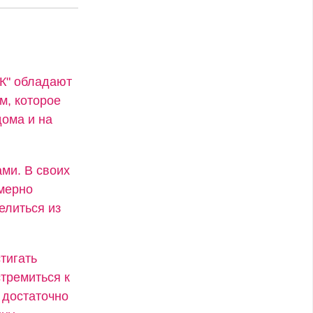
"К" обладают
м, которое
ома и на
ми. В своих
змерно
елиться из
тигать
стремиться к
 достаточно