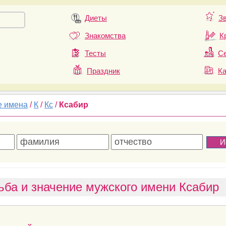
Диеты
З
Знакомства
К
Тесты
Се
Праздник
К
е имена
/
К
/
Кс
/
Ксабир
ьба и значение мужского имени Ксабир