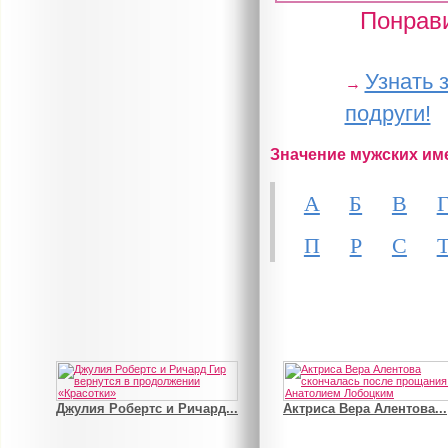
Понрави
Узнать 
→
подруги!
Значение мужских им
А
Б
В
П
Р
С
Джулия Робертс и Ричард...
Актриса Вера Алентова...