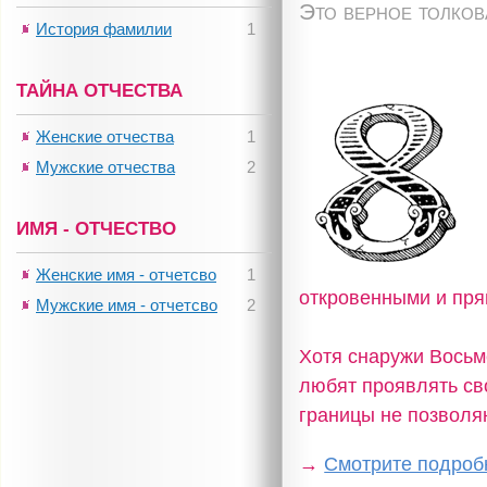
Это верное толко
История фамилии
1
ТАЙНА ОТЧЕСТВА
Женские отчества
1
Мужские отчества
2
ИМЯ - ОТЧЕСТВО
Женские имя - отчетсво
1
откровенными и пр
Мужские имя - отчетсво
2
Хотя снаружи Восьм
любят проявлять сво
границы не позволяю
→
Смотрите подробн