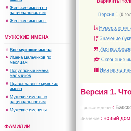
Варианты тол
Женские имена по
национальностям
Версия 1
(
0
гол
Женские именины
Нумерология 
МУЖСКИЕ ИМЕНА
Значение бук
Имя как фраз
Все мужские имена
Имена мальчиков по
Склонение и
месяцам
Имя на латин
Популярные имена
мальчиков
Православные мужские
имена
Версия 1. Чт
Мужские имена по
национальностям
:
Бакск
Происхождение
Мужские именины
: новый дом
Значение:
ФАМИЛИИ