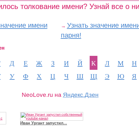
лось толкование имени? Узнай все о ни
значение имени
Узнать значение имен
→
парня!
ен
Г
Д
Е
Ж
З
И
Й
К
Л
М
Н
Т
У
Ф
Х
Ц
Ч
Ш
Щ
Э
Ю
Я
NeoLove.ru на
Яндекс.Дзен
Иван Ургант запустил...