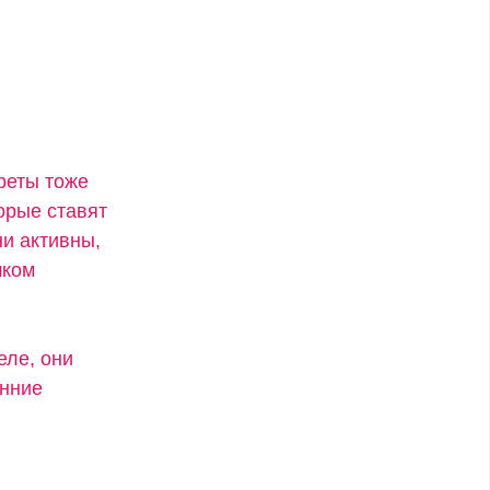
креты тоже
орые ставят
ни активны,
шком
еле, они
енние