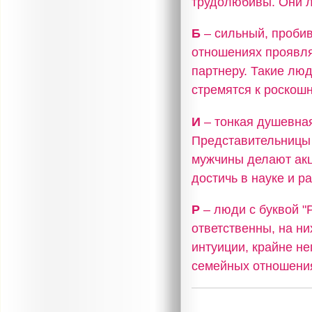
трудолюбивы. Они л
Б
– сильный, пробив
отношениях проявля
партнеру. Такие лю
стремятся к роскошн
И
– тонкая душевная
Представительницы 
мужчины делают акц
достичь в науке и р
Р
– люди с буквой 
ответственны, на н
интуиции, крайне не
семейных отношения