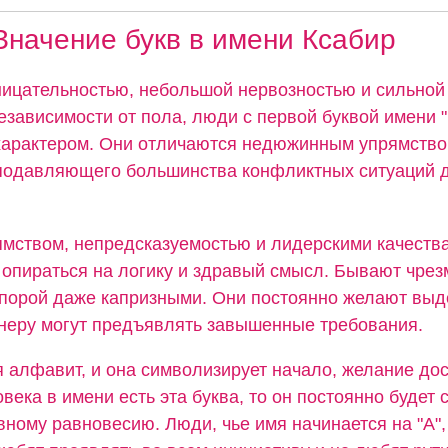
Значение букв в имени Ксабир
ицательностью, небольшой нервозностью и сильной
езависимости от пола, люди с первой буквой имени 
арактером. Они отличаются недюжинным упрямство
подавляющего большинства конфликтных ситуаций д
мством, непредсказуемостью и лидерскими качества
 опираться на логику и здравый смысл. Бывают чре
порой даже капризными. Они постоянно желают выд
тнеру могут предъявлять завышенные требования.
я алфавит, и она символизирует начало, желание дос
овека в имени есть эта буква, то он постоянно будет 
вному равновесию. Люди, чье имя начинается на "А",