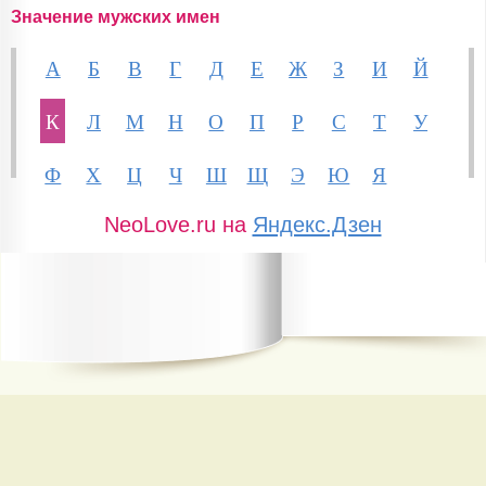
Значение мужских имен
А
Б
В
Г
Д
Е
Ж
З
И
Й
К
Л
М
Н
О
П
Р
С
Т
У
Ф
Х
Ц
Ч
Ш
Щ
Э
Ю
Я
NeoLove.ru на
Яндекс.Дзен