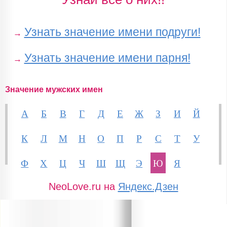
Узнать значение имени подруги!
→
Узнать значение имени парня!
→
Значение мужских имен
А
Б
В
Г
Д
Е
Ж
З
И
Й
К
Л
М
Н
О
П
Р
С
Т
У
Ф
Х
Ц
Ч
Ш
Щ
Э
Ю
Я
NeoLove.ru на
Яндекс.Дзен